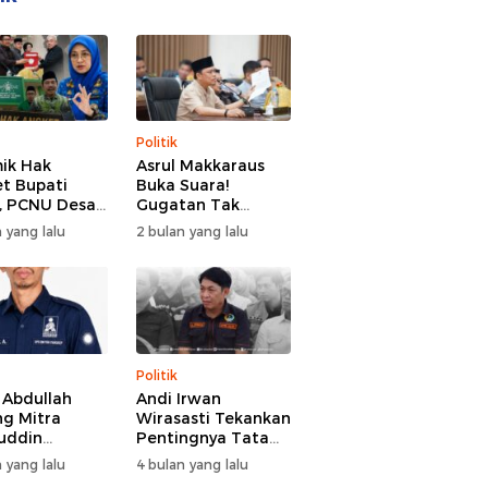
Politik
ik Hak
Asrul Makkaraus
t Bupati
Buka Suara!
, PCNU Desak
Gugatan Tak
Buka Fakta
Hentikan Hak
 yang lalu
2 bulan yang lalu
paran
Angket DPRD
Gowa
Politik
l Abdullah
Andi Irwan
g Mitra
Wirasasti Tekankan
uddin
Pentingnya Tata
odai BM PAN
Kelola Terintegrasi
 yang lalu
4 bulan yang lalu
de 2026-2031
Sektor Peternakan