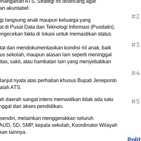
 penanganan ATS. Strategi ini dirancang agar
an akuntabel:
#2
gi langsung anak maupun keluarga yang
t di Pusat Data dan Teknologi Informasi (Pusdatin).
engecekan fakta di lokasi untuk memastikan status
#3
at dan mendokumentasikan kondisi riil anak, baik
tus sekolah, maupun alasan lain seperti meninggal
ilitas, sakit, atau hambatan lain yang menyebabkan
#4
lanjut nyata atas perhatian khusus Bupati Jeneponto
alah ATS.
ah daerah sangat intens memastikan tidak ada satu
#5
inggal dari akses pendidikan.
 sendiri, melainkan menggerakkan seluruh
AUD, SD, SMP, kepala sekolah, Koordinator Wilayah
kan lainnya.
Polit