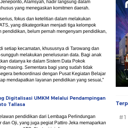
Jeneponto, Alamsyah, hadir langsung dalam
 khusus yang menegaskan komitmen daerah.
serius, fokus dan ketelitian dalam melakukan
s ATS, yang dikategorikan menjadi tiga kelompok
an pendidikan, belum pernah mengenyam pendidikan,
di setiap kecamatan, khususnya di Tarowang dan
h-sungguh melakukan penelusuran data. Bagi anak
kan datanya ke dalam Sistem Data Pokok
ing-masing. Sementara bagi yang sudah tidak
segera berkoordinasi dengan Pusat Kegiatan Belajar
tap mendapatkan layanan pendidikan yang sesuai,”
g Digitalisasi UMKM Melalui Pendampingan
Terp
to Tallasa
#1
elawan pendidikan dari Lembaga Perlindungan
r dan Oji, yang juga pegiat Pattiro Jeka memaparkan