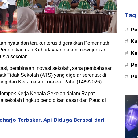
Tag 
#
Pe
Su
#
Ka
ah nyata dan terukur terus digerakkan Pemerintah
St
 Pendidikan dan Kebudayaan dalam mewujudkan
#
Ka
M.
usia sekolah.
#
Po
lisasi, pembinaan inovasi sekolah, serta pembahasan
 Tidak Sekolah (ATS) yang digelar serentak di
#
Po
ang dan Kecamatan Turatea, Rabu (14/5/2026).
Kelompok Kerja Kepala Sekolah dalam Rapat
ala sekolah lingkup pendidikan dasar dan Paud di
oharjo Terbakar, Api Diduga Berasal dari