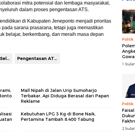
rkolaborasi mitra potensial dan lembaga masyarakat,
yeluruh dalam proses pengentasan ATS.
endidikan di Kabupaten Jeneponto menjadi prioritas
pada sarana prasarana, tetapi juga memastikan
uk belajar, berkembang, dan meraih masa depan
Politik
Polem
Angke
Gowa
LPA Sulawesi Selatan
Pengentasan ATS Jeneponto
DPRD 
1 bulan
Trans
rami,
Mall Nipah di Jalan Urip Sumoharjo
Bonto
Terbakar, Api Diduga Berasal dari Papan
Reklame
Politik
Faisa
isasi
Kebutuhan LPG 3 Kg di Bone Naik,
Dukun
uatan
Pertamina Tambah 8.400 Tabung
Fakhr
Nahk
2 bulan
Perio