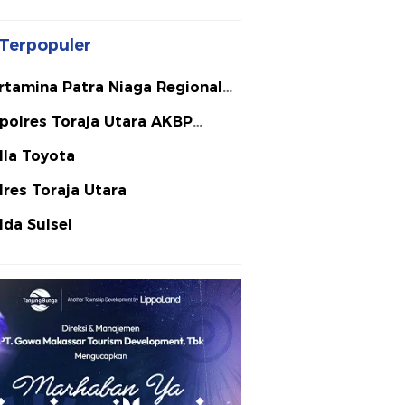
Terpopuler
rtamina Patra Niaga Regional
lawesi
polres Toraja Utara AKBP
ephanus Luckyto A.W. S.I.K. S.H.
lla Toyota
Si
lres Toraja Utara
lda Sulsel