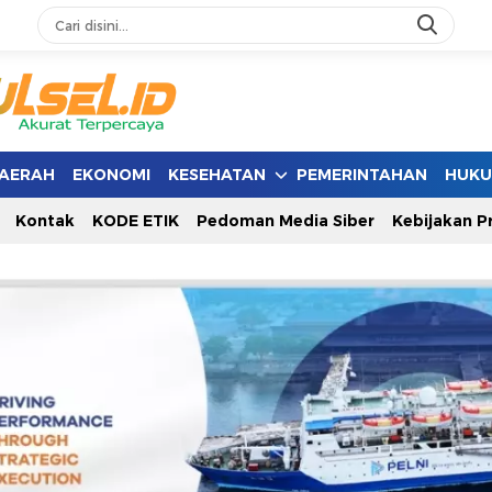
AERAH
EKONOMI
KESEHATAN
PEMERINTAHAN
HUK
Kontak
KODE ETIK
Pedoman Media Siber
Kebijakan Pr