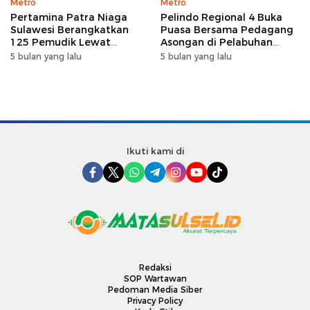
Metro
Metro
Pertamina Patra Niaga
Pelindo Regional 4 Buka
Sulawesi Berangkatkan
Puasa Bersama Pedagang
125 Pemudik Lewat
Asongan di Pelabuhan
Program Mudik Gratis
Makassar, Perkuat
5 bulan yang lalu
5 bulan yang lalu
MyPertamina 2026
Silaturahmi Ramadan
Ikuti kami di
Redaksi
SOP Wartawan
Pedoman Media Siber
Privacy Policy