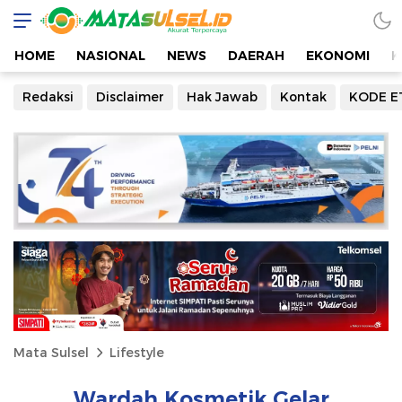
HOME
NASIONAL
NEWS
DAERAH
EKONOMI
K
Redaksi
Disclaimer
Hak Jawab
Kontak
KODE E
Mata Sulsel
Lifestyle
Wardah Kosmetik Gelar