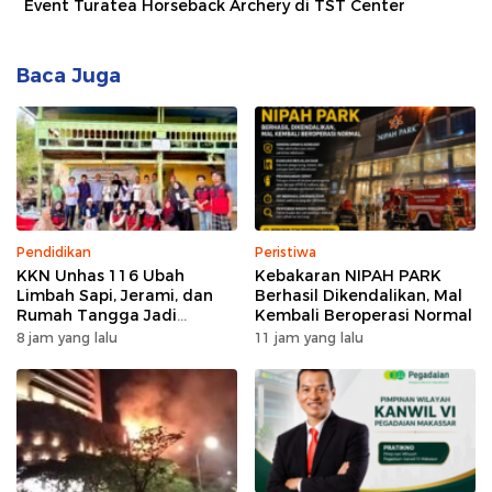
Event Turatea Horseback Archery di TST Center
Baca Juga
Pendidikan
Peristiwa
KKN Unhas 116 Ubah
Kebakaran NIPAH PARK
Limbah Sapi, Jerami, dan
Berhasil Dikendalikan, Mal
Rumah Tangga Jadi
Kembali Beroperasi Normal
Kompos di Bonto Tallasa
8 jam yang lalu
11 jam yang lalu