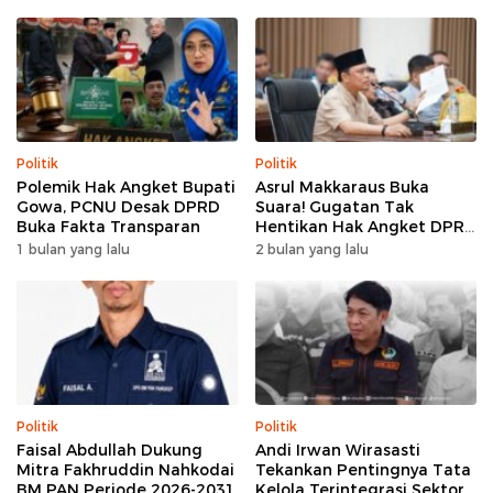
Politik
Politik
Polemik Hak Angket Bupati
Asrul Makkaraus Buka
Gowa, PCNU Desak DPRD
Suara! Gugatan Tak
Buka Fakta Transparan
Hentikan Hak Angket DPRD
Gowa
1 bulan yang lalu
2 bulan yang lalu
Politik
Politik
Faisal Abdullah Dukung
Andi Irwan Wirasasti
Mitra Fakhruddin Nahkodai
Tekankan Pentingnya Tata
BM PAN Periode 2026-2031
Kelola Terintegrasi Sektor