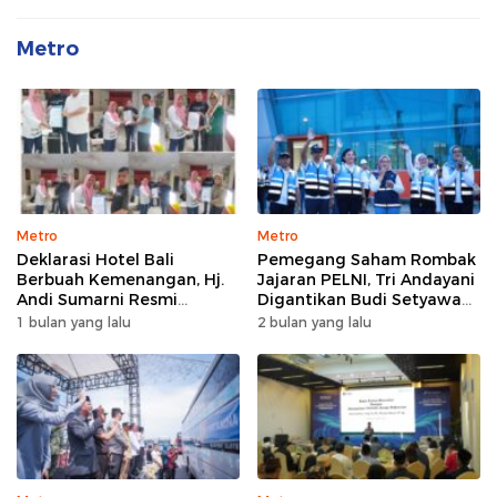
Metro
Metro
Metro
Deklarasi Hotel Bali
Pemegang Saham Rombak
Berbuah Kemenangan, Hj.
Jajaran PELNI, Tri Andayani
Andi Sumarni Resmi
Digantikan Budi Setyawan
Nahkodai DPW FK PKBM
Wijaya sebagai Dirut
1 bulan yang lalu
2 bulan yang lalu
Sulawesi Selatan