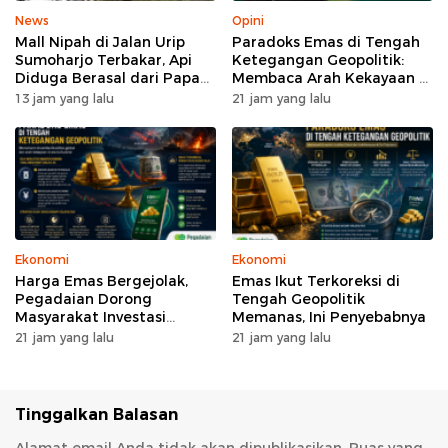
News
Opini
Mall Nipah di Jalan Urip
Paradoks Emas di Tengah
Sumoharjo Terbakar, Api
Ketegangan Geopolitik:
Diduga Berasal dari Papan
Membaca Arah Kekayaan di
Reklame
Era Turbulensi
13 jam yang lalu
21 jam yang lalu
Ekonomi
Ekonomi
Harga Emas Bergejolak,
Emas Ikut Terkoreksi di
Pegadaian Dorong
Tengah Geopolitik
Masyarakat Investasi
Memanas, Ini Penyebabnya
Secara Bertahap
21 jam yang lalu
21 jam yang lalu
Tinggalkan Balasan
Alamat email Anda tidak akan dipublikasikan.
Ruas yang