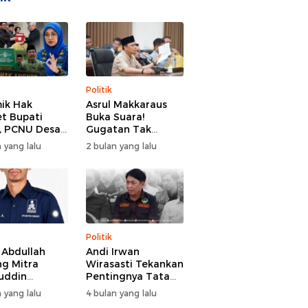
Politik
ik Hak
Asrul Makkaraus
t Bupati
Buka Suara!
, PCNU Desak
Gugatan Tak
Buka Fakta
Hentikan Hak
 yang lalu
2 bulan yang lalu
paran
Angket DPRD
Gowa
Politik
l Abdullah
Andi Irwan
g Mitra
Wirasasti Tekankan
uddin
Pentingnya Tata
odai BM PAN
Kelola Terintegrasi
 yang lalu
4 bulan yang lalu
de 2026-2031
Sektor Peternakan