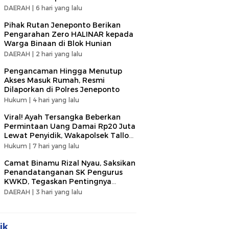
DAERAH |
6 hari yang lalu
Pihak Rutan Jeneponto Berikan
Pengarahan Zero HALINAR kepada
Warga Binaan di Blok Hunian
DAERAH |
2 hari yang lalu
Pengancaman Hingga Menutup
Akses Masuk Rumah, Resmi
Dilaporkan di Polres Jeneponto
Hukum |
4 hari yang lalu
Viral! Ayah Tersangka Beberkan
Permintaan Uang Damai Rp20 Juta
Lewat Penyidik, Wakapolsek Tallo
Klarifikasi Soal Terima Uang Rp3
Hukum |
7 hari yang lalu
Juta
Camat Binamu Rizal Nyau, Saksikan
Penandatanganan SK Pengurus
KWKD, Tegaskan Pentingnya
Kolaborasi Sosial
DAERAH |
3 hari yang lalu
ik