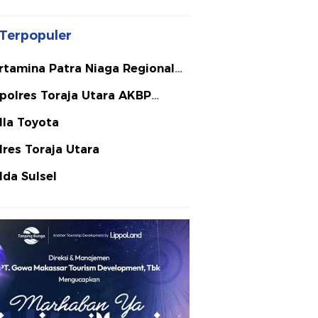
Terpopuler
rtamina Patra Niaga Regional
lawesi
polres Toraja Utara AKBP
ephanus Luckyto A.W. S.I.K. S.H.
lla Toyota
Si
lres Toraja Utara
lda Sulsel