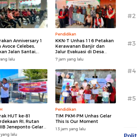
#2
Pendidikan
akan Anniversary 1
KKN-T Unhas 116 Petakan
#3
 Avoce Celebes,
Kerawanan Banjir dan
kan Jalan Santai,
Jalur Evakuasi di Desa
 Sosial, dan Hiburan
Bonto Tallasa
ang lalu
7 jam yang lalu
akuler di Bulukumba
#4
#5
H
Pendidikan
ak HUT ke-81
TIM PKM-PM Unhas Gelar
dekaan RI, Rutan
This Is Our Moment
 IIB Jeneponto Gelar
13 jam yang lalu
ara Pembukaan
 yang lalu
Polit