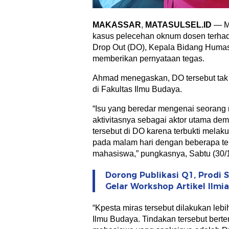
MAKASSAR
,
MATASULSEL.ID
— Me
kasus pelecehan oknum dosen terhad
Drop Out (DO), Kepala Bidang Humas
memberikan pernyataan tegas.
Ahmad menegaskan, DO tersebut tak
di Fakultas Ilmu Budaya.
“Isu yang beredar mengenai seorang
aktivitasnya sebagai aktor utama dem
tersebut di DO karena terbukti mela
pada malam hari dengan beberapa tem
mahasiswa,” pungkasnya, Sabtu (30/1
Dorong Publikasi Q1, Prodi 
Gelar Workshop Artikel Ilmi
“Kpesta miras tersebut dilakukan lebi
Ilmu Budaya. Tindakan tersebut berte