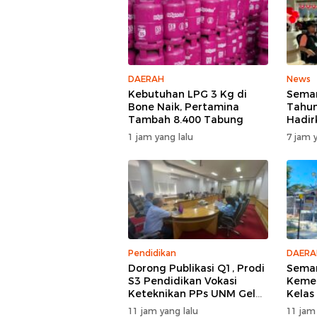
DAERAH
News
Kebutuhan LPG 3 Kg di
Semar
Bone Naik, Pertamina
Tahun
Tambah 8.400 Tabung
Hadir
Bakti
1 jam yang lalu
7 jam y
Spekt
Pendidikan
DAERA
Dorong Publikasi Q1, Prodi
Semar
S3 Pendidikan Vokasi
Kemer
Keteknikan PPs UNM Gelar
Kelas
Workshop Artikel Ilmiah
Upac
11 jam yang lalu
11 jam