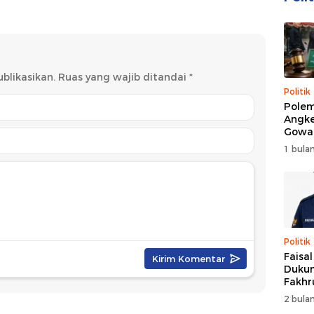
 Olahraga
blikasikan.
Ruas yang wajib ditandai
*
Politik
Polem
Angke
Gowa
DPRD 
1 bulan
Trans
Politik
Faisa
Dukun
Fakhr
Nahk
2 bulan
Perio