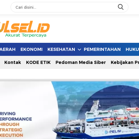
AERAH
EKONOMI
KESEHATAN
PEMERINTAHAN
HUK
Kontak
KODE ETIK
Pedoman Media Siber
Kebijakan Pr