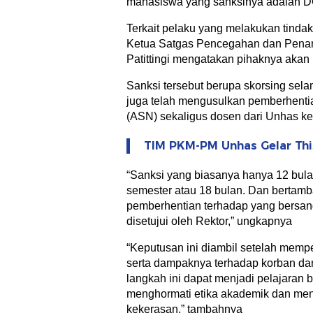
mahasiswa yang sanksinya adalah D
Terkait pelaku yang melakukan tinda
Ketua Satgas Pencegahan dan Penan
Patittingi mengatakan pihaknya akan 
Sanksi tersebut berupa skorsing selam
juga telah mengusulkan pemberhentia
(ASN) sekaligus dosen dari Unhas ke
TIM PKM-PM Unhas Gelar Thi
“Sanksi yang biasanya hanya 12 bula
semester atau 18 bulan. Dan bertamba
pemberhentian terhadap yang bersan
disetujui oleh Rektor,” ungkapnya
“Keputusan ini diambil setelah memp
serta dampaknya terhadap korban dan
langkah ini dapat menjadi pelajaran
menghormati etika akademik dan men
kekerasan,” tambahnya