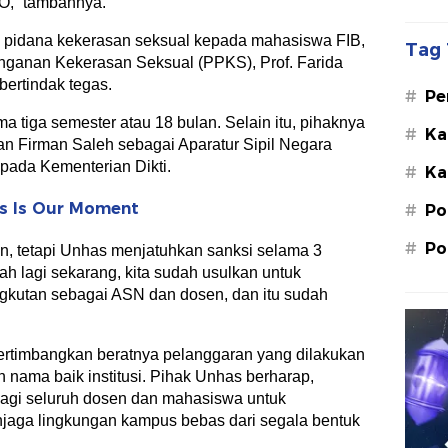
O,” tambahnya.
k pidana kekerasan seksual kepada mahasiswa FIB,
Tag 
ganan Kekerasan Seksual (PPKS), Prof. Farida
bertindak tegas.
#
Pe
Su
a tiga semester atau 18 bulan. Selain itu, pihaknya
#
Ka
n Firman Saleh sebagai Aparatur Sipil Negara
St
pada Kementerian Dikti.
#
Ka
M.
s Is Our Moment
#
Po
#
Po
n, tetapi Unhas menjatuhkan sanksi selama 3
h lagi sekarang, kita sudah usulkan untuk
gkutan sebagai ASN dan dosen, dan itu sudah
ertimbangkan beratnya pelanggaran yang dilakukan
 nama baik institusi. Pihak Unhas berharap,
 bagi seluruh dosen dan mahasiswa untuk
jaga lingkungan kampus bebas dari segala bentuk