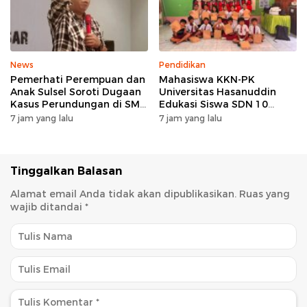
Terintegerasi
News
Pendidikan
Pemerhati Perempuan dan
Mahasiswa KKN-PK
Anak Sulsel Soroti Dugaan
Universitas Hasanuddin
Kasus Perundungan di SMP
Edukasi Siswa SDN 10
Negeri 3 Makassar, TPPK
Otting tentang
7 jam yang lalu
7 jam yang lalu
Jangan Hanya Menjadi
Pencegahan
Formalitas
Penyalahgunaan Narkoba
Sejak Dini
Tinggalkan Balasan
Alamat email Anda tidak akan dipublikasikan.
Ruas yang
wajib ditandai
*