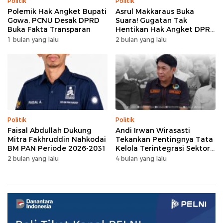
Politik
Politik
Polemik Hak Angket Bupati
Asrul Makkaraus Buka
Gowa, PCNU Desak DPRD
Suara! Gugatan Tak
Buka Fakta Transparan
Hentikan Hak Angket DPRD
Gowa
1 bulan yang lalu
2 bulan yang lalu
Politik
Politik
Faisal Abdullah Dukung
Andi Irwan Wirasasti
Mitra Fakhruddin Nahkodai
Tekankan Pentingnya Tata
BM PAN Periode 2026-2031
Kelola Terintegrasi Sektor
Peternakan Sulsel
2 bulan yang lalu
4 bulan yang lalu