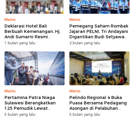
Metro
Metro
Deklarasi Hotel Bali
Pemegang Saham Rombak
Berbuah Kemenangan, Hj.
Jajaran PELNI, Tri Andayani
Andi Sumarni Resmi
Digantikan Budi Setyawan
Nahkodai DPW FK PKBM
Wijaya sebagai Dirut
1 bulan yang lalu
2 bulan yang lalu
Sulawesi Selatan
Metro
Metro
Pertamina Patra Niaga
Pelindo Regional 4 Buka
Sulawesi Berangkatkan
Puasa Bersama Pedagang
125 Pemudik Lewat
Asongan di Pelabuhan
Program Mudik Gratis
Makassar, Perkuat
5 bulan yang lalu
5 bulan yang lalu
MyPertamina 2026
Silaturahmi Ramadan