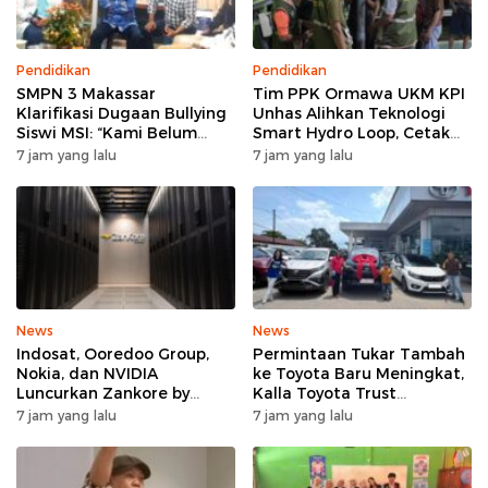
Pendidikan
Pendidikan
SMPN 3 Makassar
Tim PPK Ormawa UKM KPI
Klarifikasi Dugaan Bullying
Unhas Alihkan Teknologi
Siswi MSI: “Kami Belum
Smart Hydro Loop, Cetak
Menemukan Unsur
Teknisi Desa untuk Perkuat
7 jam yang lalu
7 jam yang lalu
Perundungan”
Pertanian Cerdas di Bone
News
News
Indosat, Ooredoo Group,
Permintaan Tukar Tambah
Nokia, dan NVIDIA
ke Toyota Baru Meningkat,
Luncurkan Zankore by
Kalla Toyota Trust
Indosat, Siap Layani
Catatkan Rekor Baru di Juli
7 jam yang lalu
7 jam yang lalu
Kawasan Asia-Pasifik
2026
dengan Platform
Infrastruktur AI