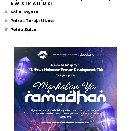
A.W. S.I.K. S.H. M.Si
#
Kalla Toyota
#
Polres Toraja Utara
#
Polda Sulsel