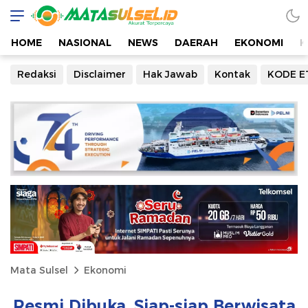
HOME
NASIONAL
NEWS
DAERAH
EKONOMI
K
Redaksi
Disclaimer
Hak Jawab
Kontak
KODE E
Mata Sulsel
Ekonomi
Resmi Dibuka, Siap-siap Berwisata