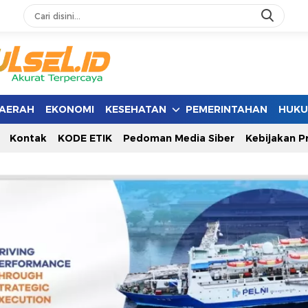
AERAH
EKONOMI
KESEHATAN
PEMERINTAHAN
HUK
Kontak
KODE ETIK
Pedoman Media Siber
Kebijakan Pr