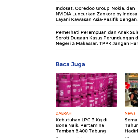
Bulukumba
Indosat, Ooredoo Group, Nokia, dan
NVIDIA Luncurkan Zankore by Indosat
Layani Kawasan Asia-Pasifik dengan
Platform Infrastruktur AI Terinteger
Pemerhati Perempuan dan Anak Suls
Soroti Dugaan Kasus Perundungan 
Negeri 3 Makassar, TPPK Jangan Ha
Menjadi Formalitas
Baca Juga
DAERAH
News
Kebutuhan LPG 3 Kg di
Semar
Bone Naik, Pertamina
Tahun
Tambah 8.400 Tabung
Hadir
Bakti