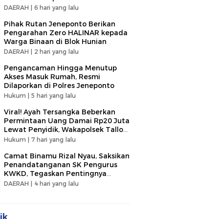
DAERAH |
6 hari yang lalu
Pihak Rutan Jeneponto Berikan
Pengarahan Zero HALINAR kepada
Warga Binaan di Blok Hunian
DAERAH |
2 hari yang lalu
Pengancaman Hingga Menutup
Akses Masuk Rumah, Resmi
Dilaporkan di Polres Jeneponto
Hukum |
5 hari yang lalu
Viral! Ayah Tersangka Beberkan
Permintaan Uang Damai Rp20 Juta
Lewat Penyidik, Wakapolsek Tallo
Klarifikasi Soal Terima Uang Rp3
Hukum |
7 hari yang lalu
Juta
Camat Binamu Rizal Nyau, Saksikan
Penandatanganan SK Pengurus
KWKD, Tegaskan Pentingnya
Kolaborasi Sosial
DAERAH |
4 hari yang lalu
ik