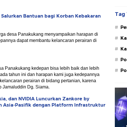
Tag 
r Salurkan Bantuan bagi Korban Kebakaran
#
Pe
Su
arga desa Panakukang menyampaikan harapan di
#
Ka
epannya dapat membantu kelancaran perairan di
St
#
Ka
M.
#
Po
a Panakukang kedepan bisa lebih baik dan lebih
#
Po
pada tahun ini dan harapan kami juga kedepannya
elancaran perairan di bidang pertanian, karena
ap Jamaluddin Dg. Siama.
kia, dan NVIDIA Luncurkan Zankore by
n Asia-Pasifik dengan Platform Infrastruktur