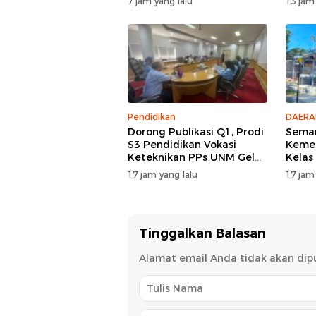
7 jam yang lalu
13 jam
Spekt
Pendidikan
DAERA
Dorong Publikasi Q1, Prodi
Semar
S3 Pendidikan Vokasi
Kemer
Keteknikan PPs UNM Gelar
Kelas
Workshop Artikel Ilmiah
Upac
17 jam yang lalu
17 jam
Pekan
Tinggalkan Balasan
Alamat email Anda tidak akan dipu