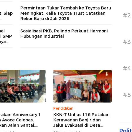
Permintaan Tukar Tambah ke Toyota Baru
, Siap
Meningkat, Kalla Toyota Trust Catatkan
#2
Rekor Baru di Juli 2026
asi
el
Sosialisasi PKB, Pelindo Perkuat Harmoni
di SMP
Hubungan Industrial
#3
nya
#4
#5
Pendidikan
akan Anniversary 1
KKN-T Unhas 116 Petakan
 Avoce Celebes,
Kerawanan Banjir dan
kan Jalan Santai,
Jalur Evakuasi di Desa
Polit
 Sosial, dan Hiburan
Bonto Tallasa