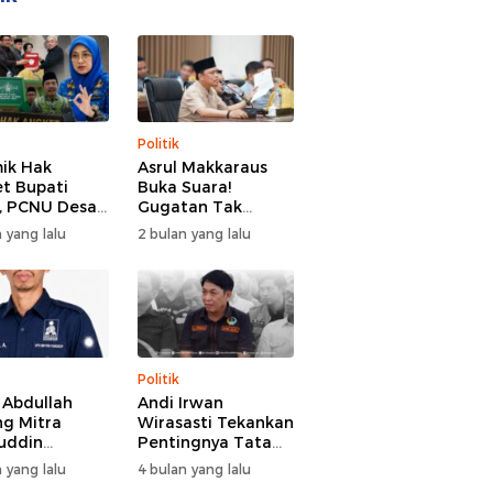
Politik
ik Hak
Asrul Makkaraus
t Bupati
Buka Suara!
, PCNU Desak
Gugatan Tak
Buka Fakta
Hentikan Hak
 yang lalu
2 bulan yang lalu
paran
Angket DPRD
Gowa
Politik
l Abdullah
Andi Irwan
g Mitra
Wirasasti Tekankan
uddin
Pentingnya Tata
odai BM PAN
Kelola Terintegrasi
 yang lalu
4 bulan yang lalu
de 2026-2031
Sektor Peternakan