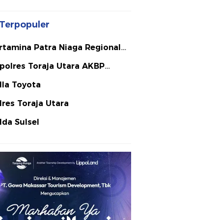
Terpopuler
rtamina Patra Niaga Regional
lawesi
polres Toraja Utara AKBP
ephanus Luckyto A.W. S.I.K. S.H.
lla Toyota
Si
lres Toraja Utara
lda Sulsel