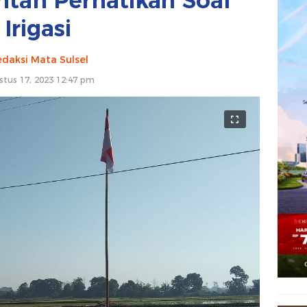
ntah Perhatikan Soal
Irigasi
daksi Mata Sulsel
stus 17, 2023 12:47 pm