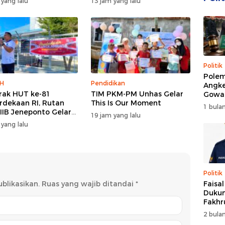
 yang lalu
13 jam yang lalu
akuler di Bulukumba
Politik
Polem
H
Pendidikan
Angke
ak HUT ke-81
TIM PKM-PM Unhas Gelar
Gowa
dekaan RI, Rutan
This Is Our Moment
DPRD 
1 bulan
 IIB Jeneponto Gelar
Trans
19 jam yang lalu
ara Pembukaan
 yang lalu
 Olahraga
Politik
blikasikan.
Ruas yang wajib ditandai
*
Faisa
Dukun
Fakhr
Nahk
2 bulan
Perio