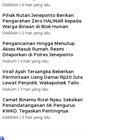
DAERAH |
6 hari yang lalu
Pihak Rutan Jeneponto Berikan
Pengarahan Zero HALINAR kepada
Warga Binaan di Blok Hunian
DAERAH |
2 hari yang lalu
Pengancaman Hingga Menutup
Akses Masuk Rumah, Resmi
Dilaporkan di Polres Jeneponto
Hukum |
4 hari yang lalu
Viral! Ayah Tersangka Beberkan
Permintaan Uang Damai Rp20 Juta
Lewat Penyidik, Wakapolsek Tallo
Klarifikasi Soal Terima Uang Rp3
Hukum |
7 hari yang lalu
Juta
Camat Binamu Rizal Nyau, Saksikan
Penandatanganan SK Pengurus
KWKD, Tegaskan Pentingnya
Kolaborasi Sosial
DAERAH |
3 hari yang lalu
ik