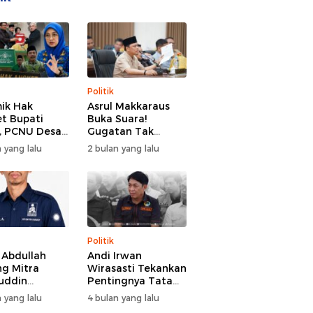
Politik
ik Hak
Asrul Makkaraus
t Bupati
Buka Suara!
, PCNU Desak
Gugatan Tak
Buka Fakta
Hentikan Hak
 yang lalu
2 bulan yang lalu
paran
Angket DPRD
Gowa
Politik
l Abdullah
Andi Irwan
g Mitra
Wirasasti Tekankan
uddin
Pentingnya Tata
odai BM PAN
Kelola Terintegrasi
 yang lalu
4 bulan yang lalu
de 2026-2031
Sektor Peternakan