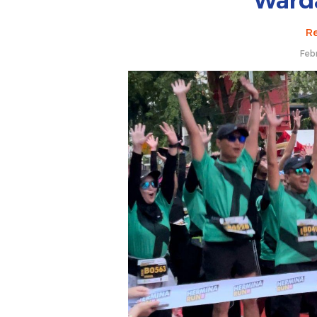
Ward
Re
Feb