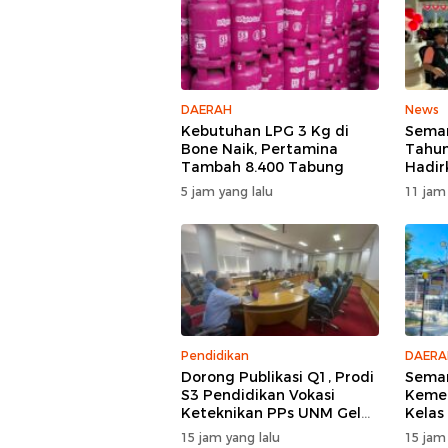
DAERAH
News
Kebutuhan LPG 3 Kg di
Semar
Bone Naik, Pertamina
Tahun
Tambah 8.400 Tabung
Hadir
Bakti
5 jam yang lalu
11 jam
Spekt
Pendidikan
DAERA
Dorong Publikasi Q1, Prodi
Semar
S3 Pendidikan Vokasi
Kemer
Keteknikan PPs UNM Gelar
Kelas
Workshop Artikel Ilmiah
Upac
15 jam yang lalu
15 jam