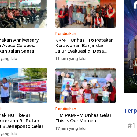
Pendidikan
akan Anniversary 1
KKN-T Unhas 116 Petakan
 Avoce Celebes,
Kerawanan Banjir dan
kan Jalan Santai,
Jalur Evakuasi di Desa
 Sosial, dan Hiburan
Bonto Tallasa
 yang lalu
11 jam yang lalu
akuler di Bulukumba
H
Pendidikan
Terp
ak HUT ke-81
TIM PKM-PM Unhas Gelar
dekaan RI, Rutan
This Is Our Moment
#1
 IIB Jeneponto Gelar
17 jam yang lalu
ara Pembukaan
 yang lalu