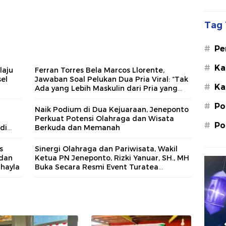
Tag 
#
Pe
Su
#
Ka
laju
Ferran Torres Bela Marcos Llorente,
St
sel
Jawaban Soal Pelukan Dua Pria Viral: “Tak
#
Ka
M.
Ada yang Lebih Maskulin dari Pria yang
Percaya Diri”
#
Po
Naik Podium di Dua Kejuaraan, Jeneponto
Perkuat Potensi Olahraga dan Wisata
#
Po
di
Berkuda dan Memanah
s
Sinergi Olahraga dan Pariwisata, Wakil
 dan
Ketua PN Jeneponto, Rizki Yanuar, SH., MH
Shayla
Buka Secara Resmi Event Turatea
Horseback Archery di TST Center