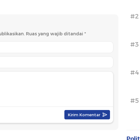
 Olahraga
#2
blikasikan.
Ruas yang wajib ditandai
*
#3
#4
#5
Polit