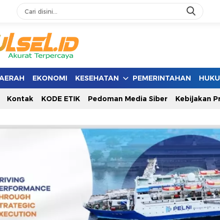
AERAH
EKONOMI
KESEHATAN
PEMERINTAHAN
HUK
Kontak
KODE ETIK
Pedoman Media Siber
Kebijakan Pr