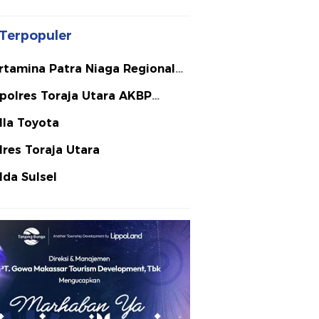
Terpopuler
rtamina Patra Niaga Regional
lawesi
polres Toraja Utara AKBP
ephanus Luckyto A.W. S.I.K. S.H.
lla Toyota
Si
lres Toraja Utara
lda Sulsel