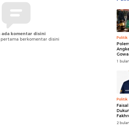
 ada komentar disini
Politik
 pertama berkomentar disini
Polem
Angke
Gowa
DPRD 
1 bulan
Trans
Politik
Faisa
Dukun
Fakhr
Nahk
2 bulan
Perio