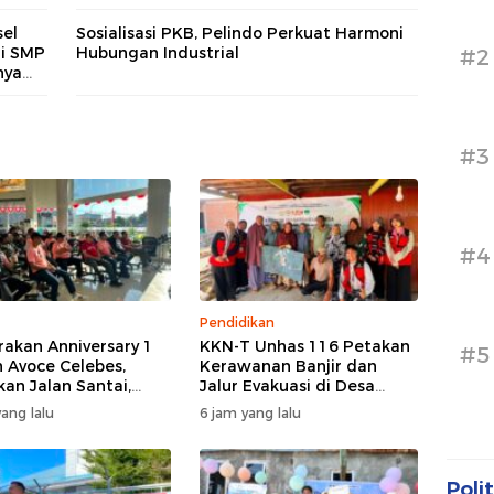
asi
el
Sosialisasi PKB, Pelindo Perkuat Harmoni
di SMP
Hubungan Industrial
#2
nya
#3
#4
Pendidikan
akan Anniversary 1
KKN-T Unhas 116 Petakan
#5
 Avoce Celebes,
Kerawanan Banjir dan
kan Jalan Santai,
Jalur Evakuasi di Desa
 Sosial, dan Hiburan
Bonto Tallasa
ang lalu
6 jam yang lalu
akuler di Bulukumba
Polit