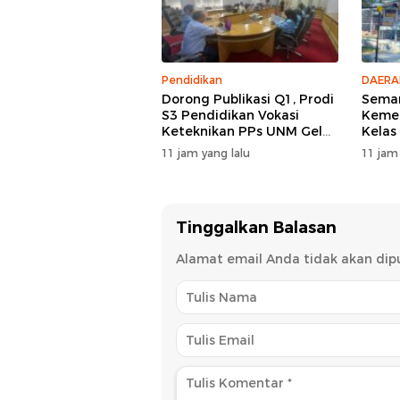
Pendidikan
DAERA
Dorong Publikasi Q1, Prodi
Semar
S3 Pendidikan Vokasi
Kemer
Keteknikan PPs UNM Gelar
Kelas
Workshop Artikel Ilmiah
Upac
11 jam yang lalu
11 jam
Pekan
Tinggalkan Balasan
Alamat email Anda tidak akan dipu