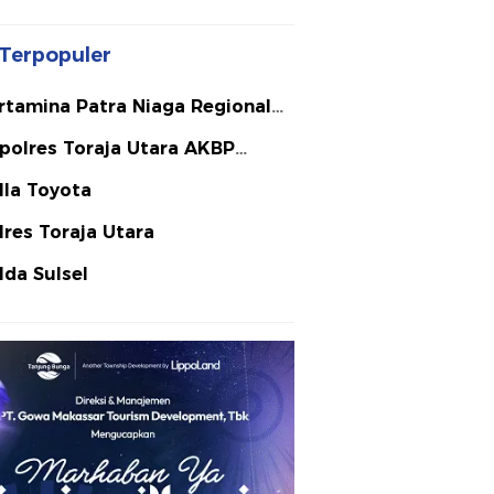
Terpopuler
rtamina Patra Niaga Regional
lawesi
polres Toraja Utara AKBP
ephanus Luckyto A.W. S.I.K. S.H.
lla Toyota
Si
lres Toraja Utara
lda Sulsel