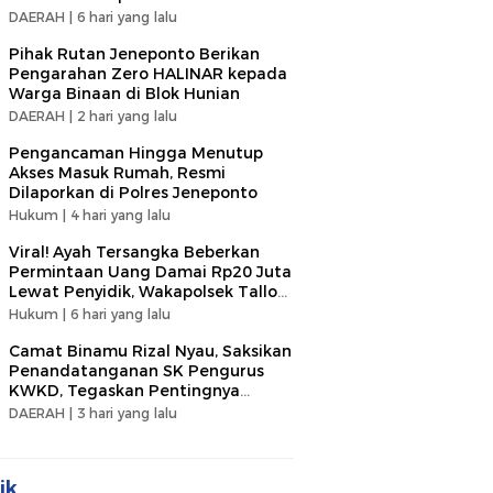
DAERAH |
6 hari yang lalu
Pihak Rutan Jeneponto Berikan
Pengarahan Zero HALINAR kepada
Warga Binaan di Blok Hunian
DAERAH |
2 hari yang lalu
Pengancaman Hingga Menutup
Akses Masuk Rumah, Resmi
Dilaporkan di Polres Jeneponto
Hukum |
4 hari yang lalu
Viral! Ayah Tersangka Beberkan
Permintaan Uang Damai Rp20 Juta
Lewat Penyidik, Wakapolsek Tallo
Klarifikasi Soal Terima Uang Rp3
Hukum |
6 hari yang lalu
Juta
Camat Binamu Rizal Nyau, Saksikan
Penandatanganan SK Pengurus
KWKD, Tegaskan Pentingnya
Kolaborasi Sosial
DAERAH |
3 hari yang lalu
ik