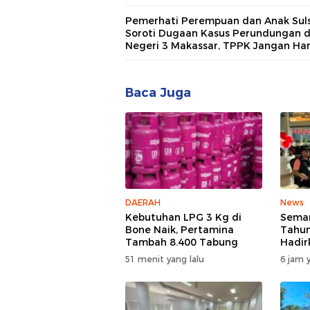
Platform Infrastruktur AI Terinteger
Pemerhati Perempuan dan Anak Suls
Soroti Dugaan Kasus Perundungan 
Negeri 3 Makassar, TPPK Jangan Ha
Menjadi Formalitas
Baca Juga
DAERAH
News
Kebutuhan LPG 3 Kg di
Semar
Bone Naik, Pertamina
Tahun
Tambah 8.400 Tabung
Hadir
Bakti
51 menit yang lalu
6 jam y
Spekt