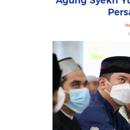
Agung Syekh Yu
Pers
Re
J