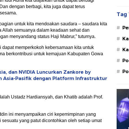
 Idul Adha kita diajarkan untuk dapat berbagi
n dengan berbagi, kita juga dapat terus
 sesama.
Tag 
 bagian untuk kita mendoakan saudara – saudara kita
#
Pe
ya Allah semuanya dalam keadaan sehat dan
Su
gan menyandang status Haji Mabrur,” tuturnya.
#
Ka
St
ini dapat memperkokoh kebersamaan kita untuk
#
Ka
M.
a berkontribusi untuk kemajuan Kabupaten Gowa
#
Po
#
Po
kia, dan NVIDIA Luncurkan Zankore by
n Asia-Pasifik dengan Platform Infrastruktur
dalah Ustadz Hardiansyah, dan Khatib adalah Prof.
din ini menyampaikan ciri kepemimpinan yang
i sesuatu yang patut dicontohkan oleh setiap umat