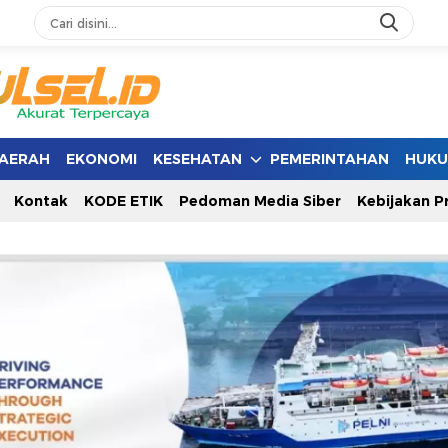
AERAH
EKONOMI
KESEHATAN
PEMERINTAHAN
HUK
Kontak
KODE ETIK
Pedoman Media Siber
Kebijakan Pr