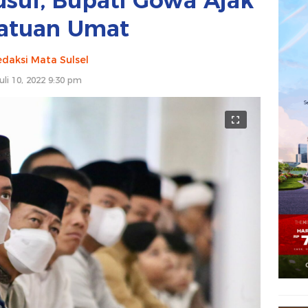
suf, Bupati Gowa Ajak
atuan Umat
daksi Mata Sulsel
uli 10, 2022 9:30 pm