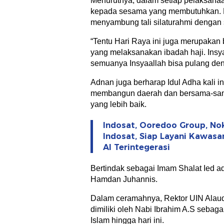
Menurutnya, dalam setiap pelaksanaan
kepada sesama yang membutuhkan. Da
menyambung tali silaturahmi dengan
“Tentu Hari Raya ini juga merupakan
yang melaksanakan ibadah haji. Ins
semuanya Insyaallah bisa pulang den
Adnan juga berharap Idul Adha kali 
membangun daerah dan bersama-sam
yang lebih baik.
Indosat, Ooredoo Group, No
Indosat, Siap Layani Kawasa
AI Terintegerasi
Bertindak sebagai Imam Shalat Ied a
Hamdan Juhannis.
Dalam ceramahnya, Rektor UIN Alaud
dimiliki oleh Nabi Ibrahim A.S sebaga
Islam hingga hari ini.