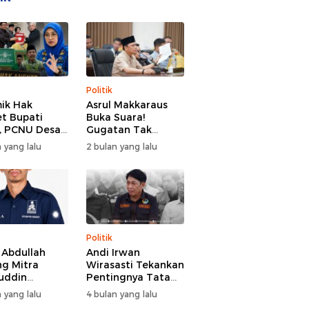
Politik
ik Hak
Asrul Makkaraus
t Bupati
Buka Suara!
, PCNU Desak
Gugatan Tak
Buka Fakta
Hentikan Hak
 yang lalu
2 bulan yang lalu
paran
Angket DPRD
Gowa
Politik
l Abdullah
Andi Irwan
g Mitra
Wirasasti Tekankan
uddin
Pentingnya Tata
odai BM PAN
Kelola Terintegrasi
 yang lalu
4 bulan yang lalu
de 2026-2031
Sektor Peternakan