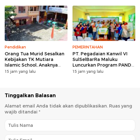
Pendidikan
PEMERINTAHAN
Orang Tua Murid Sesalkan
PT. Pegadaian Kanwil VI
Kebijakan TK Mutiara
SulSelBarRa Maluku
Islamic School, Anaknya
Luncurkan Program PANDE
Dikeluarkan Usai Insiden
EMAS untuk Perkuat
15 jam yang lalu
15 jam yang lalu
Menggigit Teman
Pemberdayaan Masyarakat
Tinggalkan Balasan
Alamat email Anda tidak akan dipublikasikan.
Ruas yang
wajib ditandai
*