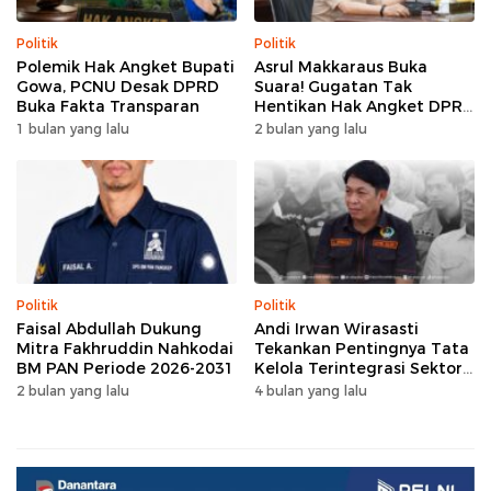
Politik
Politik
Polemik Hak Angket Bupati
Asrul Makkaraus Buka
Gowa, PCNU Desak DPRD
Suara! Gugatan Tak
Buka Fakta Transparan
Hentikan Hak Angket DPRD
Gowa
1 bulan yang lalu
2 bulan yang lalu
Politik
Politik
Faisal Abdullah Dukung
Andi Irwan Wirasasti
Mitra Fakhruddin Nahkodai
Tekankan Pentingnya Tata
BM PAN Periode 2026-2031
Kelola Terintegrasi Sektor
Peternakan Sulsel
2 bulan yang lalu
4 bulan yang lalu