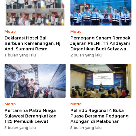
Metro
Metro
Deklarasi Hotel Bali
Pemegang Saham Rombak
Berbuah Kemenangan, Hj.
Jajaran PELNI, Tri Andayani
Andi Sumarni Resmi
Digantikan Budi Setyawan
Nahkodai DPW FK PKBM
Wijaya sebagai Dirut
1 bulan yang lalu
2 bulan yang lalu
Sulawesi Selatan
Metro
Metro
Pertamina Patra Niaga
Pelindo Regional 4 Buka
Sulawesi Berangkatkan
Puasa Bersama Pedagang
125 Pemudik Lewat
Asongan di Pelabuhan
Program Mudik Gratis
Makassar, Perkuat
5 bulan yang lalu
5 bulan yang lalu
MyPertamina 2026
Silaturahmi Ramadan