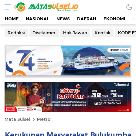
HOME
NASIONAL
NEWS
DAERAH
EKONOMI
K
Redaksi
Disclaimer
Hak Jawab
Kontak
KODE E
Mata Sulsel
Metro
Kerukunan Masyarakat Bulukumba