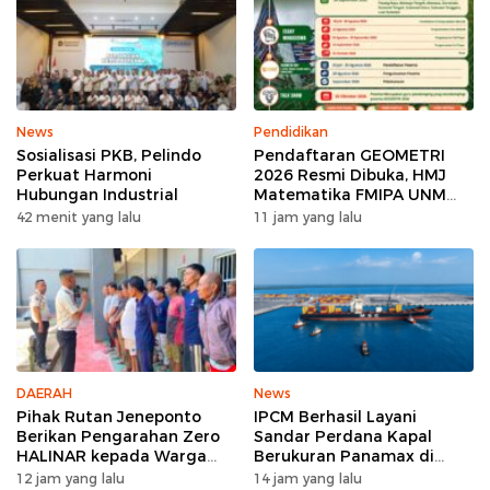
News
Pendidikan
Sosialisasi PKB, Pelindo
Pendaftaran GEOMETRI
Perkuat Harmoni
2026 Resmi Dibuka, HMJ
Hubungan Industrial
Matematika FMIPA UNM
Siapkan Ajang Kompetisi
42 menit yang lalu
11 jam yang lalu
Matematika Nasional
DAERAH
News
Pihak Rutan Jeneponto
IPCM Berhasil Layani
Berikan Pengarahan Zero
Sandar Perdana Kapal
HALINAR kepada Warga
Berukuran Panamax di
Binaan di Blok Hunian
Pelabuhan Patimban
12 jam yang lalu
14 jam yang lalu