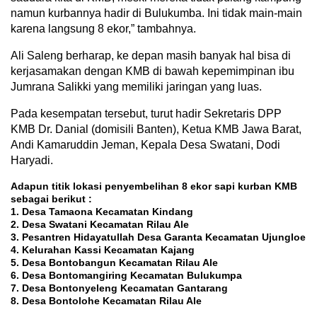
namun kurbannya hadir di Bulukumba. Ini tidak main-main
karena langsung 8 ekor,” tambahnya.
Ali Saleng berharap, ke depan masih banyak hal bisa di
kerjasamakan dengan KMB di bawah kepemimpinan ibu
Jumrana Salikki yang memiliki jaringan yang luas.
Pada kesempatan tersebut, turut hadir Sekretaris DPP
KMB Dr. Danial (domisili Banten), Ketua KMB Jawa Barat,
Andi Kamaruddin Jeman, Kepala Desa Swatani, Dodi
Haryadi.
Adapun titik lokasi penyembelihan 8 ekor sapi kurban KMB
sebagai berikut :
1. Desa Tamaona Kecamatan Kindang
2. Desa Swatani Kecamatan Rilau Ale
3. Pesantren Hidayatullah Desa Garanta Kecamatan Ujungloe
4. Kelurahan Kassi Kecamatan Kajang
5. Desa Bontobangun Kecamatan Rilau Ale
6. Desa Bontomangiring Kecamatan Bulukumpa
7. Desa Bontonyeleng Kecamatan Gantarang
8. Desa Bontolohe Kecamatan Rilau Ale