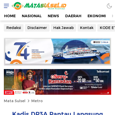
HOME
NASIONAL
NEWS
DAERAH
EKONOMI
K
Redaksi
Disclaimer
Hak Jawab
Kontak
KODE E
Mata Sulsel
Metro
Kadis DP3A Pantau Langsung