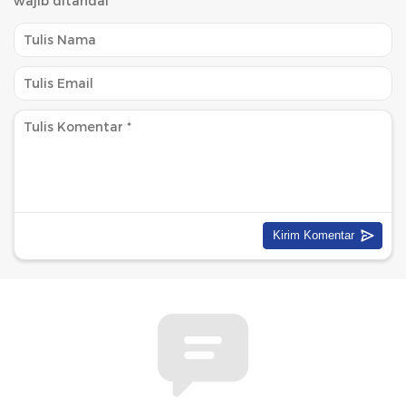
wajib ditandai
*