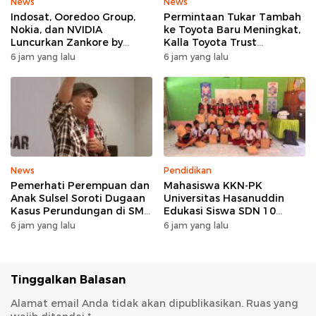
News
News
Indosat, Ooredoo Group,
Permintaan Tukar Tambah
Nokia, dan NVIDIA
ke Toyota Baru Meningkat,
Luncurkan Zankore by
Kalla Toyota Trust
Indosat, Siap Layani
Catatkan Rekor Baru di Juli
6 jam yang lalu
6 jam yang lalu
Kawasan Asia-Pasifik
2026
dengan Platform
Infrastruktur AI
Terintegerasi
News
Pendidikan
Pemerhati Perempuan dan
Mahasiswa KKN-PK
Anak Sulsel Soroti Dugaan
Universitas Hasanuddin
Kasus Perundungan di SMP
Edukasi Siswa SDN 10
Negeri 3 Makassar, TPPK
Otting tentang
6 jam yang lalu
6 jam yang lalu
Jangan Hanya Menjadi
Pencegahan
Formalitas
Penyalahgunaan Narkoba
Sejak Dini
Tinggalkan Balasan
Alamat email Anda tidak akan dipublikasikan.
Ruas yang