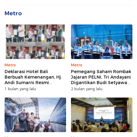
Metro
Metro
Metro
Deklarasi Hotel Bali
Pemegang Saham Rombak
Berbuah Kemenangan, Hj.
Jajaran PELNI, Tri Andayani
Andi Sumarni Resmi
Digantikan Budi Setyawan
Nahkodai DPW FK PKBM
Wijaya sebagai Dirut
1 bulan yang lalu
2 bulan yang lalu
Sulawesi Selatan