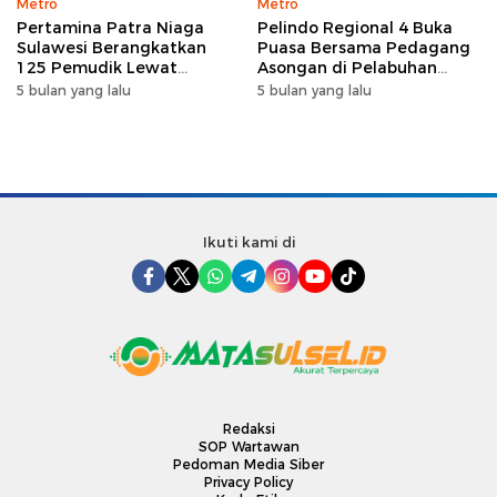
Metro
Metro
Pertamina Patra Niaga
Pelindo Regional 4 Buka
Sulawesi Berangkatkan
Puasa Bersama Pedagang
125 Pemudik Lewat
Asongan di Pelabuhan
Program Mudik Gratis
Makassar, Perkuat
5 bulan yang lalu
5 bulan yang lalu
MyPertamina 2026
Silaturahmi Ramadan
Ikuti kami di
Redaksi
SOP Wartawan
Pedoman Media Siber
Privacy Policy