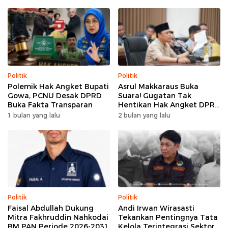
Politik
Politik
Polemik Hak Angket Bupati
Asrul Makkaraus Buka
Gowa, PCNU Desak DPRD
Suara! Gugatan Tak
Buka Fakta Transparan
Hentikan Hak Angket DPRD
Gowa
1 bulan yang lalu
2 bulan yang lalu
Politik
Politik
Faisal Abdullah Dukung
Andi Irwan Wirasasti
Mitra Fakhruddin Nahkodai
Tekankan Pentingnya Tata
BM PAN Periode 2026-2031
Kelola Terintegrasi Sektor