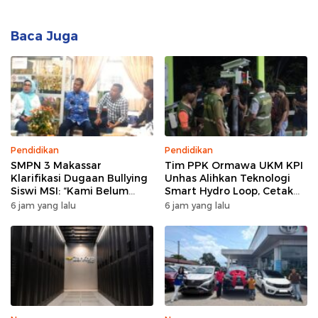
Baca Juga
Pendidikan
Pendidikan
SMPN 3 Makassar
Tim PPK Ormawa UKM KPI
Klarifikasi Dugaan Bullying
Unhas Alihkan Teknologi
Siswi MSI: “Kami Belum
Smart Hydro Loop, Cetak
Menemukan Unsur
Teknisi Desa untuk Perkuat
6 jam yang lalu
6 jam yang lalu
Perundungan”
Pertanian Cerdas di Bone