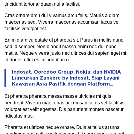
tincidunt tortor aliquam nulla facilisi.
Cras ornare arcu dui vivamus arcu felis. Mauris a diam
maecenas sed. Viverra maecenas accumsan lacus vel
facilisis volutpat est.
Enim diam vulputate ut pharetra sit. Purus in mollis nunc
sed id semper. Non blandit massa enim nec dui nunc
mattis. Neque viverra justo nec ultrices dui sapien eget mi.
Id donec ultrices tincidunt arcu.
Indosat, Ooredoo Group, Nokia, dan NVIDIA
Luncurkan Zankore by Indosat, Siap Layani
Kawasan Asia-Pasifik dengan Platform
Infrastruktur AI Terintegerasi
Et pharetra pharetra massa massa ultricies mi quis
hendrerit. Viverra maecenas accumsan lacus vel facilisis
volutpat est velit egestas. Dis parturient montes nascetur
ridiculus mus.
Pharetra et ultrices neque ornare. Duis at tellus at urna
condimentum mattis pellentesque. Ut sem viverra aliquet