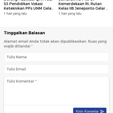
S3 Pendidikan Vokasi
Kemerdekaan RI, Rutan
Keteknikan PPs UNM Gelar
Kelas IIB Jeneponto Gelar
Workshop Artikel Ilmiah
Upacara Pembukaan Pekan
1 hari yang lalu
1 hari yang lalu
Olahraga
Tinggalkan Balasan
Alamat email Anda tidak akan dipublikasikan.
Ruas yang
wajib ditandai
*