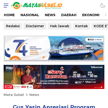
HOME
NASIONAL
NEWS
DAERAH
EKONOMI
K
Redaksi
Disclaimer
Hak Jawab
Kontak
KODE E
Mata Sulsel
News
Gus Yasin Apresiasi Program