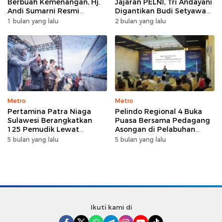
Berbuah Kemenangan, Hj.
Jajaran PELNI, Tri Andayani
Andi Sumarni Resmi
Digantikan Budi Setyawan
Nahkodai DPW FK PKBM
Wijaya sebagai Dirut
1 bulan yang lalu
2 bulan yang lalu
Sulawesi Selatan
Metro
Metro
Pertamina Patra Niaga
Pelindo Regional 4 Buka
Sulawesi Berangkatkan
Puasa Bersama Pedagang
125 Pemudik Lewat
Asongan di Pelabuhan
Program Mudik Gratis
Makassar, Perkuat
5 bulan yang lalu
5 bulan yang lalu
MyPertamina 2026
Silaturahmi Ramadan
Ikuti kami di