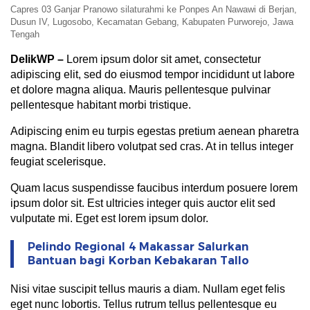
Capres 03 Ganjar Pranowo silaturahmi ke Ponpes An Nawawi di Berjan,
Dusun IV, Lugosobo, Kecamatan Gebang, Kabupaten Purworejo, Jawa
Tengah
DelikWP
–
Lorem ipsum dolor sit amet, consectetur
adipiscing elit, sed do eiusmod tempor incididunt ut labore
et dolore magna aliqua. Mauris pellentesque pulvinar
pellentesque habitant morbi tristique.
Adipiscing enim eu turpis egestas pretium aenean pharetra
magna. Blandit libero volutpat sed cras. At in tellus integer
feugiat scelerisque.
Quam lacus suspendisse faucibus interdum posuere lorem
ipsum dolor sit. Est ultricies integer quis auctor elit sed
vulputate mi. Eget est lorem ipsum dolor.
Pelindo Regional 4 Makassar Salurkan
Bantuan bagi Korban Kebakaran Tallo
Nisi vitae suscipit tellus mauris a diam. Nullam eget felis
eget nunc lobortis. Tellus rutrum tellus pellentesque eu