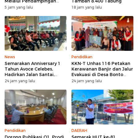
Melalui Pendampingan
Tambah 8.400 Tabung
Pembuatan QRIS di Desa
5 jam yang lalu
18 jam yang lalu
Bonto Tallasa
News
Pendidikan
Semarakan Anniversary 1
KKN-T Unhas 116 Petakan
Tahun Avoce Celebes,
Kerawanan Banjir dan Jalur
Hadirkan Jalan Santai,
Evakuasi di Desa Bonto
Bakti Sosial, dan Hiburan
Tallasa
24 jam yang lalu
24 jam yang lalu
Spektakuler di Bulukumba
Pendidikan
DAERAH
Dorong Publikasi Q1, Prodi
Semarak HUT ke-81