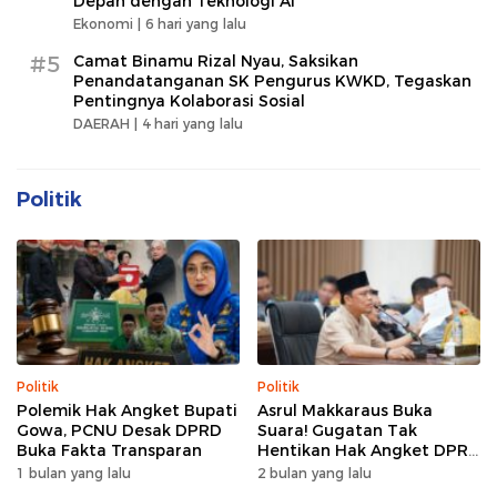
Depan dengan Teknologi AI
Ekonomi |
6 hari yang lalu
#5
Camat Binamu Rizal Nyau, Saksikan
Penandatanganan SK Pengurus KWKD, Tegaskan
Pentingnya Kolaborasi Sosial
DAERAH |
4 hari yang lalu
Politik
Politik
Politik
Polemik Hak Angket Bupati
Asrul Makkaraus Buka
Gowa, PCNU Desak DPRD
Suara! Gugatan Tak
Buka Fakta Transparan
Hentikan Hak Angket DPRD
Gowa
1 bulan yang lalu
2 bulan yang lalu