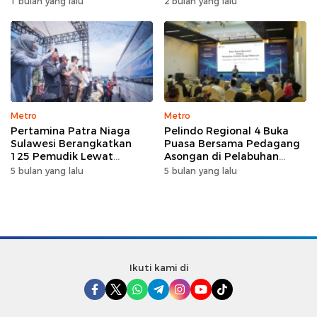
1 bulan yang lalu
2 bulan yang lalu
Sulawesi Selatan
Metro
Metro
Pertamina Patra Niaga
Pelindo Regional 4 Buka
Sulawesi Berangkatkan
Puasa Bersama Pedagang
125 Pemudik Lewat
Asongan di Pelabuhan
Program Mudik Gratis
Makassar, Perkuat
5 bulan yang lalu
5 bulan yang lalu
MyPertamina 2026
Silaturahmi Ramadan
Ikuti kami di