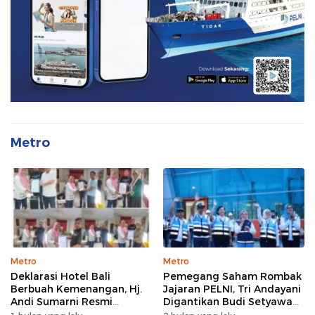
Metro
Metro
Metro
Deklarasi Hotel Bali
Pemegang Saham Rombak
Berbuah Kemenangan, Hj.
Jajaran PELNI, Tri Andayani
Andi Sumarni Resmi
Digantikan Budi Setyawan
Nahkodai DPW FK PKBM
Wijaya sebagai Dirut