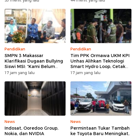
35 menit yang lalu
44 menit yang lalu
Pendidikan
Pendidikan
SMPN 3 Makassar
Tim PPK Ormawa UKM KPI
Klarifikasi Dugaan Bullying
Unhas Alihkan Teknologi
Siswi MSI: “Kami Belum
Smart Hydro Loop, Cetak
Menemukan Unsur
Teknisi Desa untuk Perkuat
17 jam yang lalu
17 jam yang lalu
Perundungan”
Pertanian Cerdas di Bone
News
News
Indosat, Ooredoo Group,
Permintaan Tukar Tambah
Nokia, dan NVIDIA
ke Toyota Baru Meningkat,