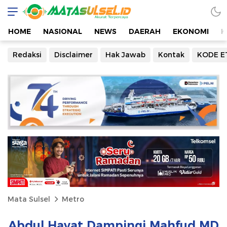
HOME
NASIONAL
NEWS
DAERAH
EKONOMI
K
Redaksi
Disclaimer
Hak Jawab
Kontak
KODE E
Mata Sulsel
Metro
Abdul Hayat Dampingi Mahfud MD