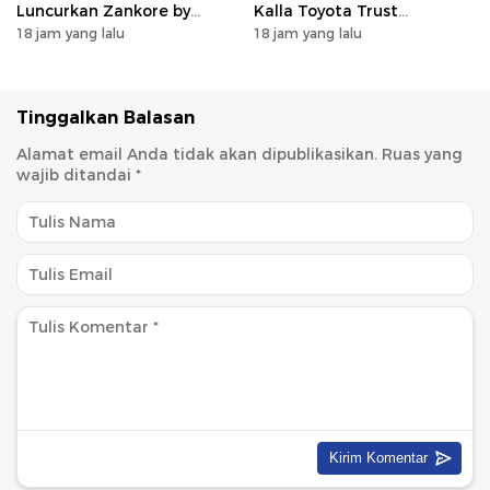
Luncurkan Zankore by
Kalla Toyota Trust
Indosat, Siap Layani
Catatkan Rekor Baru di Juli
18 jam yang lalu
18 jam yang lalu
Kawasan Asia-Pasifik
2026
dengan Platform
Infrastruktur AI
Terintegerasi
Tinggalkan Balasan
Alamat email Anda tidak akan dipublikasikan.
Ruas yang
wajib ditandai
*