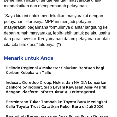
pemerintah hadir di tengah-tengah masyarakat untuk
mendekatkan dan mempermudah pelayanan.
“Saya kira ini untuk mendekatkan masyarakat dengan
pelayanan. Harusnya MPP ini menjadi pelayan
masyarakat, bagaimana formulirnya diantar langsung ke
depan rumah masyarakat, lebih-lebih untuk pelaku usaha
dan para investor. Kenyamanan dalam pelayanan adalah
cita-cita birokrasi,” tutupnya. (*)
Menarik untuk Anda
Pelindo Regional 4 Makassar Salurkan Bantuan bagi
Korban Kebakaran Tallo
Indosat, Ooredoo Group, Nokia, dan NVIDIA Luncurkan
Zankore by Indosat, Siap Layani Kawasan Asia-Pasifik
dengan Platform Infrastruktur AI Terintegerasi
Permintaan Tukar Tambah ke Toyota Baru Meningkat,
Kalla Toyota Trust Catatkan Rekor Baru di Juli 2026
Pemerhati Perempuan dan Anak Sulsel Soroti Dugaan