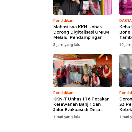
Pendidikan
DAERA
Mahasiswa KKN Unhas
Kebut
Dorong Digitalisasi UMKM
Bone 
Melalui Pendampingan
Tamba
Pembuatan QRIS di Desa
5 jam yang lalu
19 jam
Bonto Tallasa
Pendidikan
Pendid
KKN-T Unhas 116 Petakan
Doron
Kerawanan Banjir dan
S3 Pe
Jalur Evakuasi di Desa
Ketek
Bonto Tallasa
Works
1 hari yang lalu
1 hari 