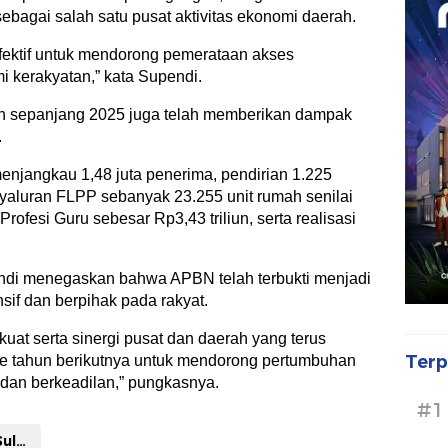
ebagai salah satu pusat aktivitas ekonomi daerah.
fektif untuk mendorong pemerataan akses
kerakyatan,” kata Supendi.
tah sepanjang 2025 juga telah memberikan dampak
.
enjangkau 1,48 juta penerima, pendirian 1.225
nyaluran FLPP sebanyak 23.255 unit rumah senilai
rofesi Guru sebesar Rp3,43 triliun, serta realisasi
ndi menegaskan bahwa APBN telah terbukti menjadi
sif dan berpihak pada rakyat.
kuat serta sinergi pusat dan daerah yang terus
Terp
 ke tahun berikutnya untuk mendorong pertumbuhan
, dan berkeadilan,” pungkasnya.
#1
Kanwil DJPb Sulsel