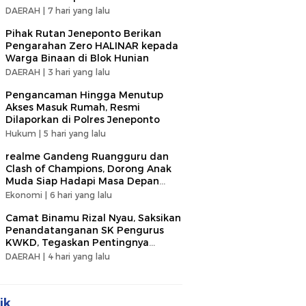
DAERAH |
7 hari yang lalu
Pihak Rutan Jeneponto Berikan
Pengarahan Zero HALINAR kepada
Warga Binaan di Blok Hunian
DAERAH |
3 hari yang lalu
Pengancaman Hingga Menutup
Akses Masuk Rumah, Resmi
Dilaporkan di Polres Jeneponto
Hukum |
5 hari yang lalu
realme Gandeng Ruangguru dan
Clash of Champions, Dorong Anak
Muda Siap Hadapi Masa Depan
dengan Teknologi AI
Ekonomi |
6 hari yang lalu
Camat Binamu Rizal Nyau, Saksikan
Penandatanganan SK Pengurus
KWKD, Tegaskan Pentingnya
Kolaborasi Sosial
DAERAH |
4 hari yang lalu
ik