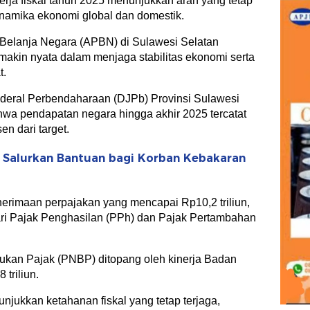
 fiskal tahun 2025 menunjukkan arah yang tetap
 dinamika ekonomi global dan domestik.
Belanja Negara (APBN) di Sulawesi Selatan
akin nyata dalam menjaga stabilitas ekonomi serta
t.
nderal Perbendaharaan (DJPb) Provinsi Sulawesi
wa pendapatan negara hingga akhir 2025 tercatat
en dari target.
r Salurkan Bantuan bagi Korban Kebakaran
nerimaan perpajakan yang mencapai Rp10,2 triliun,
dari Pajak Penghasilan (PPh) dan Pajak Pertambahan
ukan Pajak (PNBP) ditopang oleh kinerja Badan
triliun.
jukkan ketahanan fiskal yang tetap terjaga,