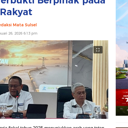
Terbukti Berpihak pada
Rakyat
daksi Mata Sulsel
nuari 26, 2026 6:13 pm