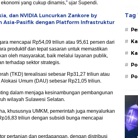
ekonomi yang cukup dinamis,” ujar Supendi.
Tag 
kia, dan NVIDIA Luncurkan Zankore by
n Asia-Pasifik dengan Platform Infrastruktur
#
Pe
Su
#
Ka
egara mencapai Rp54,09 triliun atau 95,61 persen dari
St
ara produktif dan tepat sasaran untuk memastikan
#
Ka
M.
an oleh masyarakat, baik melalui layanan publik,
 terhadap sektor strategis.
#
Po
erah (TKD) terealisasi sebesar Rp31,27 triliun atau
#
Po
 Alokasi Umum (DAU) sebesar Rp21,05 triliun.
penting dalam menjaga kesinambungan pembangunan
uruh wilayah Sulawesi Selatan.
ha, khususnya UMKM, pemerintah juga menyalurkan
p16,83 triliun dengan subsidi bunga mencapai
or pertanian dan perdagangan, dengan distribusi