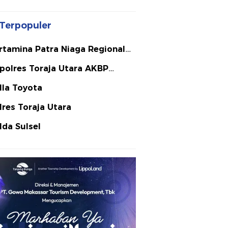
Terpopuler
rtamina Patra Niaga Regional
lawesi
polres Toraja Utara AKBP
ephanus Luckyto A.W. S.I.K. S.H.
lla Toyota
Si
lres Toraja Utara
lda Sulsel