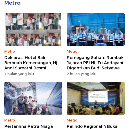
Metro
Metro
Metro
Deklarasi Hotel Bali
Pemegang Saham Rombak
Berbuah Kemenangan, Hj.
Jajaran PELNI, Tri Andayani
Andi Sumarni Resmi
Digantikan Budi Setyawan
Nahkodai DPW FK PKBM
Wijaya sebagai Dirut
1 bulan yang lalu
2 bulan yang lalu
Sulawesi Selatan
Metro
Metro
Pertamina Patra Niaga
Pelindo Regional 4 Buka