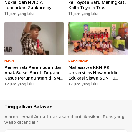
Nokia, dan NVIDIA
ke Toyota Baru Meningkat,
Luncurkan Zankore by
Kalla Toyota Trust
Indosat, Siap Layani
Catatkan Rekor Baru di Juli
11 jam yang lalu
11 jam yang lalu
Kawasan Asia-Pasifik
2026
dengan Platform
Infrastruktur AI
Terintegerasi
News
Pendidikan
Pemerhati Perempuan dan
Mahasiswa KKN-PK
Anak Sulsel Soroti Dugaan
Universitas Hasanuddin
Kasus Perundungan di SMP
Edukasi Siswa SDN 10
Negeri 3 Makassar, TPPK
Otting tentang
12 jam yang lalu
12 jam yang lalu
Jangan Hanya Menjadi
Pencegahan
Formalitas
Penyalahgunaan Narkoba
Sejak Dini
Tinggalkan Balasan
Alamat email Anda tidak akan dipublikasikan.
Ruas yang
wajib ditandai
*