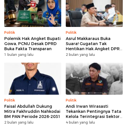
Politik
Politik
Polemik Hak Angket Bupati
Asrul Makkaraus Buka
Gowa, PCNU Desak DPRD
Suara! Gugatan Tak
Buka Fakta Transparan
Hentikan Hak Angket DPRD
Gowa
1 bulan yang lalu
2 bulan yang lalu
Politik
Politik
Faisal Abdullah Dukung
Andi Irwan Wirasasti
Mitra Fakhruddin Nahkodai
Tekankan Pentingnya Tata
BM PAN Periode 2026-2031
Kelola Terintegrasi Sektor
Peternakan Sulsel
2 bulan yang lalu
4 bulan yang lalu