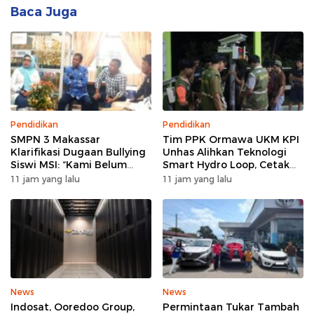
Baca Juga
Pendidikan
Pendidikan
SMPN 3 Makassar
Tim PPK Ormawa UKM KPI
Klarifikasi Dugaan Bullying
Unhas Alihkan Teknologi
Siswi MSI: “Kami Belum
Smart Hydro Loop, Cetak
Menemukan Unsur
Teknisi Desa untuk Perkuat
11 jam yang lalu
11 jam yang lalu
Perundungan”
Pertanian Cerdas di Bone
News
News
Indosat, Ooredoo Group,
Permintaan Tukar Tambah