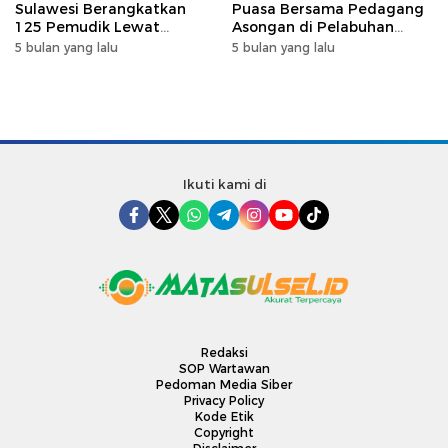
Sulawesi Berangkatkan
Puasa Bersama Pedagang
125 Pemudik Lewat
Asongan di Pelabuhan
Program Mudik Gratis
Makassar, Perkuat
5 bulan yang lalu
5 bulan yang lalu
MyPertamina 2026
Silaturahmi Ramadan
Ikuti kami di
Redaksi
SOP Wartawan
Pedoman Media Siber
Privacy Policy
Kode Etik
Copyright