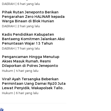
DAERAH |
6 hari yang lalu
Pihak Rutan Jeneponto Berikan
Pengarahan Zero HALINAR kepada
Warga Binaan di Blok Hunian
DAERAH |
2 hari yang lalu
Kadis Pendidikan Kabupaten
Bantaeng Komitmen Jalankan Aksi
Penuntasan Wajar 13 Tahun
DAERAH |
7 hari yang lalu
Pengancaman Hingga Menutup
Akses Masuk Rumah, Resmi
Dilaporkan di Polres Jeneponto
Hukum |
4 hari yang lalu
Viral! Ayah Tersangka Beberkan
Permintaan Uang Damai Rp20 Juta
Lewat Penyidik, Wakapolsek Tallo
Klarifikasi Soal Terima Uang Rp3
Hukum |
6 hari yang lalu
Juta
ik