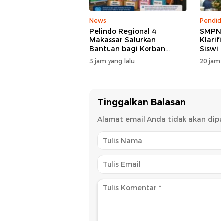
News
Pendid
Pelindo Regional 4
SMPN 
Makassar Salurkan
Klarif
Bantuan bagi Korban
Siswi
Kebakaran Tallo
Mene
3 jam yang lalu
20 jam
Peru
Tinggalkan Balasan
Alamat email Anda tidak akan dipu