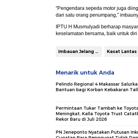
“Pengendara sepeda motor juga diin
dari satu orang penumpang,” imbaun
IPTU H Musmulyadi berharap masyar
keselamatan bersama, baik untuk diri 
Imbauan Jelang Pergantian Tahun
Menarik untuk Anda
Pelindo Regional 4 Makassar Salurk
Bantuan bagi Korban Kebakaran Tal
Permintaan Tukar Tambah ke Toyot
Meningkat, Kalla Toyota Trust Catat
Rekor Baru di Juli 2026
PN Jeneponto Nyatakan Putusan Inkr
Gugatan Para Penggugat Tidak Dap