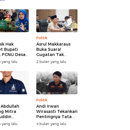
Politik
ik Hak
Asrul Makkaraus
t Bupati
Buka Suara!
, PCNU Desak
Gugatan Tak
Buka Fakta
Hentikan Hak
 yang lalu
2 bulan yang lalu
paran
Angket DPRD
Gowa
Politik
l Abdullah
Andi Irwan
g Mitra
Wirasasti Tekankan
uddin
Pentingnya Tata
odai BM PAN
Kelola Terintegrasi
 yang lalu
4 bulan yang lalu
de 2026-2031
Sektor Peternakan