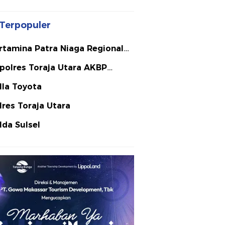
Terpopuler
rtamina Patra Niaga Regional
lawesi
polres Toraja Utara AKBP
ephanus Luckyto A.W. S.I.K. S.H.
lla Toyota
Si
lres Toraja Utara
lda Sulsel