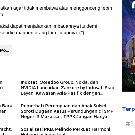
gatkan agar tidak membawa atau menggonceng lebih
ya
akat dapat menjalankan imbauannya itu demi
sendiri maupun orang lain, tutupnya. (*)
Kasat Lantas Polres Bone
an
Indosat, Ooredoo Group, Nokia, dan
lo
NVIDIA Luncurkan Zankore by Indosat, Siap
Layani Kawasan Asia-Pasifik dengan
Platform Infrastruktur AI Terintegerasi
a Baru
Pemerhati Perempuan dan Anak Sulsel
Terp
kan
Soroti Dugaan Kasus Perundungan di SMP
Negeri 3 Makassar, TPPK Jangan Hanya
Menjadi Formalitas
#1
acht,
Sosialisasi PKB, Pelindo Perkuat Harmoni
at
Hubungan Industrial