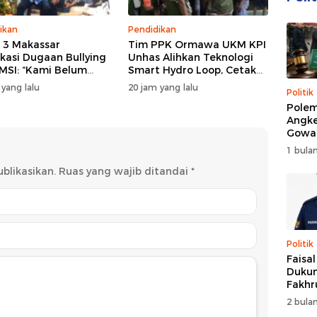
ikan
Pendidikan
3 Makassar
Tim PPK Ormawa UKM KPI
ikasi Dugaan Bullying
Unhas Alihkan Teknologi
 MSI: “Kami Belum
Smart Hydro Loop, Cetak
mukan Unsur
Teknisi Desa untuk Perkuat
 yang lalu
20 jam yang lalu
Politik
ndungan”
Pertanian Cerdas di Bone
Polem
Angke
Gowa
DPRD 
1 bulan
Trans
blikasikan.
Ruas yang wajib ditandai
*
Politik
Faisa
Dukun
Fakhr
Nahk
2 bulan
Perio