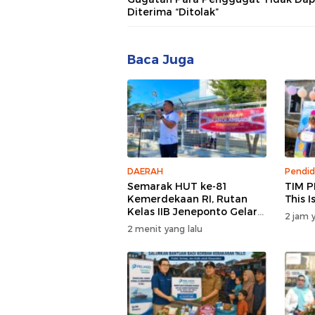
Diterima “Ditolak”
Baca Juga
DAERAH
Pendid
Semarak HUT ke-81
TIM P
Kemerdekaan RI, Rutan
This 
Kelas IIB Jeneponto Gelar
2 jam y
Upacara Pembukaan
2 menit yang lalu
Pekan Olahraga