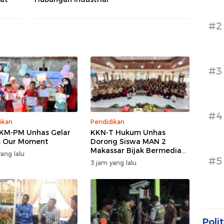
#2
#3
#4
ikan
Pendidikan
KM-PM Unhas Gelar
KKN-T Hukum Unhas
Is Our Moment
Dorong Siswa MAN 2
Makassar Bijak Bermedia
ang lalu
#5
Sosial
3 jam yang lalu
Polit