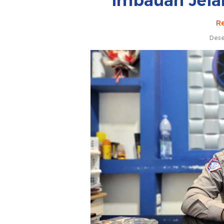
Imbauan Jela
Re
Dese