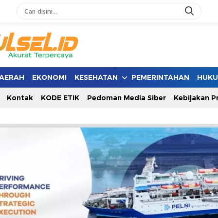
AERAH
EKONOMI
KESEHATAN
PEMERINTAHAN
HUK
Kontak
KODE ETIK
Pedoman Media Siber
Kebijakan Pr