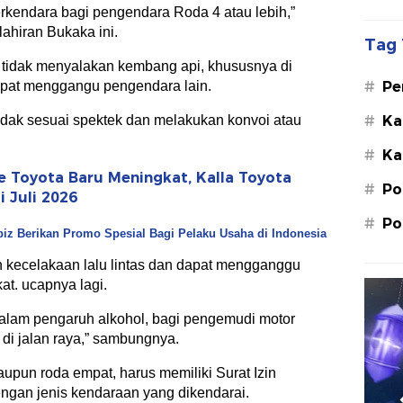
kendara bagi pengendara Roda 4 atau lebih,”
lahiran Bukaka ini.
Tag 
 tidak menyalakan kembang api, khususnya di
#
Pe
apat menggangu pengendara lain.
Su
#
Ka
dak sesuai spektek dan melakukan konvoi atau
St
#
Ka
M.
 Toyota Baru Meningkat, Kalla Toyota
#
Po
 Juli 2026
#
Po
biz Berikan Promo Spesial Bagi Pelaku Usaha di Indonesia
 kecelakaan lalu lintas dan dapat mengganggu
t. ucapnya lagi.
lam pengaruh alkohol, bagi pengemudi motor
di jalan raya,” sambungnya.
pun roda empat, harus memiliki Surat Izin
ngan jenis kendaraan yang dikendarai.