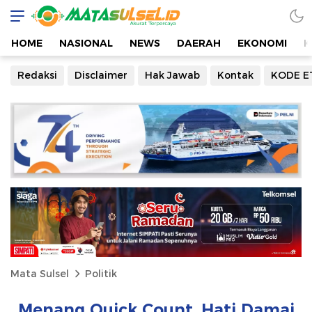
HOME
NASIONAL
NEWS
DAERAH
EKONOMI
K
Redaksi
Disclaimer
Hak Jawab
Kontak
KODE E
Mata Sulsel
Politik
Menang Quick Count, Hati Damai