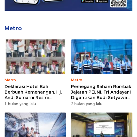
Metro
Metro
Metro
Deklarasi Hotel Bali
Pemegang Saham Rombak
Berbuah Kemenangan, Hj.
Jajaran PELNI, Tri Andayani
Andi Sumarni Resmi
Digantikan Budi Setyawan
Nahkodai DPW FK PKBM
Wijaya sebagai Dirut
1 bulan yang lalu
2 bulan yang lalu
Sulawesi Selatan