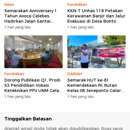
News
Pendidikan
Semarakan Anniversary 1
KKN-T Unhas 116 Petakan
Tahun Avoce Celebes,
Kerawanan Banjir dan Jalur
Hadirkan Jalan Santai,
Evakuasi di Desa Bonto
Bakti Sosial, dan Hiburan
Tallasa
1 hari yang lalu
1 hari yang lalu
Spektakuler di Bulukumba
Pendidikan
DAERAH
Dorong Publikasi Q1, Prodi
Semarak HUT ke-81
S3 Pendidikan Vokasi
Kemerdekaan RI, Rutan
Keteknikan PPs UNM Gelar
Kelas IIB Jeneponto Gelar
Workshop Artikel Ilmiah
Upacara Pembukaan Pekan
1 hari yang lalu
1 hari yang lalu
Olahraga
Tinggalkan Balasan
Alamat email Anda tidak akan dipublikasikan.
Ruas yang