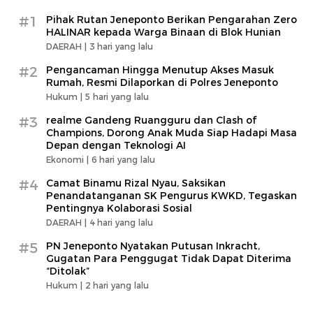
#1
Pihak Rutan Jeneponto Berikan Pengarahan Zero
HALINAR kepada Warga Binaan di Blok Hunian
DAERAH |
3 hari yang lalu
#2
Pengancaman Hingga Menutup Akses Masuk
Rumah, Resmi Dilaporkan di Polres Jeneponto
Hukum |
5 hari yang lalu
#3
realme Gandeng Ruangguru dan Clash of
Champions, Dorong Anak Muda Siap Hadapi Masa
Depan dengan Teknologi AI
Ekonomi |
6 hari yang lalu
#4
Camat Binamu Rizal Nyau, Saksikan
Penandatanganan SK Pengurus KWKD, Tegaskan
Pentingnya Kolaborasi Sosial
DAERAH |
4 hari yang lalu
#5
PN Jeneponto Nyatakan Putusan Inkracht,
Gugatan Para Penggugat Tidak Dapat Diterima
“Ditolak”
Hukum |
2 hari yang lalu