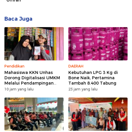
Baca Juga
Pendidikan
DAERAH
Mahasiswa KKN Unhas
Kebutuhan LPG 3 Kg di
Dorong Digitalisasi UMKM
Bone Naik, Pertamina
Melalui Pendampingan
Tambah 8.400 Tabung
Pembuatan QRIS di Desa
10 jam yang lalu
23 jam yang lalu
Bonto Tallasa