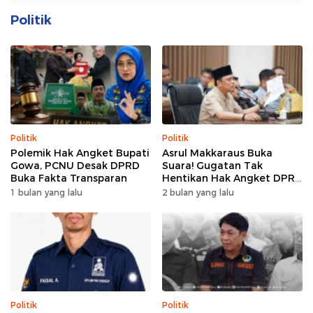
Politik
Politik
Politik
Polemik Hak Angket Bupati
Asrul Makkaraus Buka
Gowa, PCNU Desak DPRD
Suara! Gugatan Tak
Buka Fakta Transparan
Hentikan Hak Angket DPRD
Gowa
1 bulan yang lalu
2 bulan yang lalu
Politik
Politik