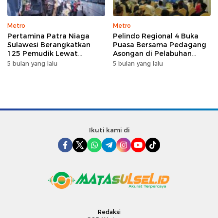
Metro
Metro
Pertamina Patra Niaga
Pelindo Regional 4 Buka
Sulawesi Berangkatkan
Puasa Bersama Pedagang
125 Pemudik Lewat
Asongan di Pelabuhan
Program Mudik Gratis
Makassar, Perkuat
5 bulan yang lalu
5 bulan yang lalu
MyPertamina 2026
Silaturahmi Ramadan
Ikuti kami di
Redaksi