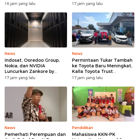
Menemukan Unsur
Teknisi Desa untuk Perkuat
16 jam yang lalu
17 jam yang lalu
Perundungan”
Pertanian Cerdas di Bone
News
News
Indosat, Ooredoo Group,
Permintaan Tukar Tambah
Nokia, dan NVIDIA
ke Toyota Baru Meningkat,
Luncurkan Zankore by
Kalla Toyota Trust
Indosat, Siap Layani
Catatkan Rekor Baru di Juli
17 jam yang lalu
17 jam yang lalu
Kawasan Asia-Pasifik
2026
dengan Platform
Infrastruktur AI
Terintegerasi
News
Pendidikan
Pemerhati Perempuan dan
Mahasiswa KKN-PK