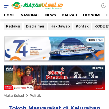
HOME
NASIONAL
NEWS
DAERAH
EKONOMI
K
Redaksi
Disclaimer
Hak Jawab
Kontak
KODE E
Mata Sulsel
Politik
Tokoh Masyarakat di Kelurahan