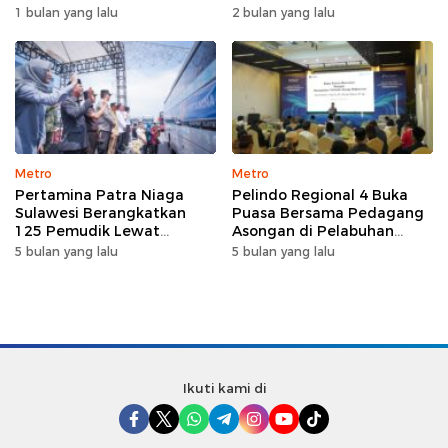
Nahkodai DPW FK PKBM
Wijaya sebagai Dirut
1 bulan yang lalu
2 bulan yang lalu
Sulawesi Selatan
Metro
Metro
Pertamina Patra Niaga
Pelindo Regional 4 Buka
Sulawesi Berangkatkan
Puasa Bersama Pedagang
125 Pemudik Lewat
Asongan di Pelabuhan
Program Mudik Gratis
Makassar, Perkuat
5 bulan yang lalu
5 bulan yang lalu
MyPertamina 2026
Silaturahmi Ramadan
Ikuti kami di