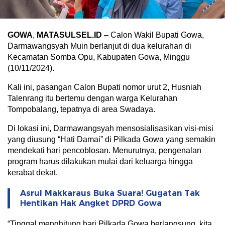
GOWA
,
MATASULSEL.ID
– Calon Wakil Bupati Gowa,
Darmawangsyah Muin berlanjut di dua kelurahan di
Kecamatan Somba Opu, Kabupaten Gowa, Minggu
(10/11/2024).
Kali ini, pasangan Calon Bupati nomor urut 2, Husniah
Talenrang itu bertemu dengan warga Kelurahan
Tompobalang, tepatnya di area Swadaya.
Di lokasi ini, Darmawangsyah mensosialisasikan visi-misi
yang diusung “Hati Damai” di Pilkada Gowa yang semakin
mendekati hari pencoblosan. Menurutnya, pengenalan
program harus dilakukan mulai dari keluarga hingga
kerabat dekat.
Asrul Makkaraus Buka Suara! Gugatan Tak
Hentikan Hak Angket DPRD Gowa
“Tinggal menghitung hari Pilkada Gowa berlangsung, kita