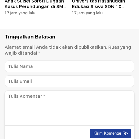
Anak Sulsel Soroti Dugaan
Universitas Hasanuddin
Kasus Perundungan di SMP
Edukasi Siswa SDN 10
Negeri 3 Makassar, TPPK
Otting tentang
17 jam yang lalu
17 jam yang lalu
Jangan Hanya Menjadi
Pencegahan
Formalitas
Penyalahgunaan Narkoba
Sejak Dini
Tinggalkan Balasan
Alamat email Anda tidak akan dipublikasikan.
Ruas yang
wajib ditandai
*