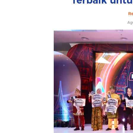
Terbaik unt
Re
Ag