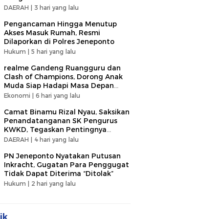
DAERAH |
3 hari yang lalu
Pengancaman Hingga Menutup
Akses Masuk Rumah, Resmi
Dilaporkan di Polres Jeneponto
Hukum |
5 hari yang lalu
realme Gandeng Ruangguru dan
Clash of Champions, Dorong Anak
Muda Siap Hadapi Masa Depan
dengan Teknologi AI
Ekonomi |
6 hari yang lalu
Camat Binamu Rizal Nyau, Saksikan
Penandatanganan SK Pengurus
KWKD, Tegaskan Pentingnya
Kolaborasi Sosial
DAERAH |
4 hari yang lalu
PN Jeneponto Nyatakan Putusan
Inkracht, Gugatan Para Penggugat
Tidak Dapat Diterima “Ditolak”
Hukum |
2 hari yang lalu
ik