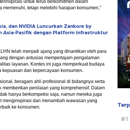
erinspirasi untuk terus berkomitmen dalam
a memenuhi, tetapi melebihi harapan konsumen,”
kia, dan NVIDIA Luncurkan Zankore by
n Asia-Pasifik dengan Platform Infrastruktur
LHN telah menjadi ajang yang dinantikan oleh para
 yang dengan antusias mempertajam pengalaman
alitas layanan. Kontes ini juga memperkuat budaya
da kepuasan dan kepercayaan konsumen.
sional, beragam ahli profesional di bidangnya serta
uk memberikan penilaian yang komprehensif. Dalam
 tidak hanya berkompetisi saja, namun mereka juga
t menginspirasi dan menambah wawasan yang
Terp
erbaik ke konsumen.
#1