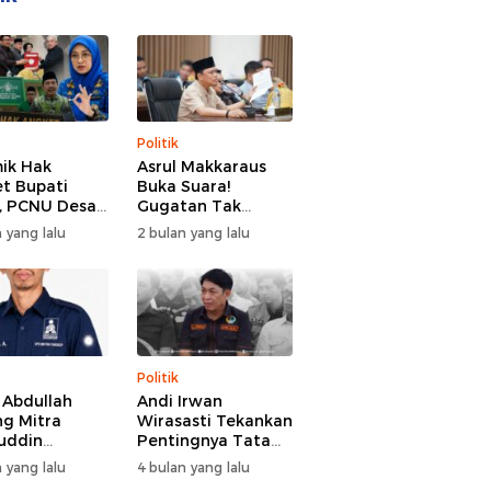
Politik
ik Hak
Asrul Makkaraus
t Bupati
Buka Suara!
, PCNU Desak
Gugatan Tak
Buka Fakta
Hentikan Hak
 yang lalu
2 bulan yang lalu
paran
Angket DPRD
Gowa
Politik
l Abdullah
Andi Irwan
g Mitra
Wirasasti Tekankan
uddin
Pentingnya Tata
odai BM PAN
Kelola Terintegrasi
 yang lalu
4 bulan yang lalu
de 2026-2031
Sektor Peternakan