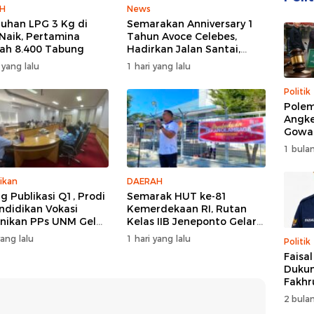
H
News
uhan LPG 3 Kg di
Semarakan Anniversary 1
Naik, Pertamina
Tahun Avoce Celebes,
h 8.400 Tabung
Hadirkan Jalan Santai,
Bakti Sosial, dan Hiburan
 yang lalu
1 hari yang lalu
Spektakuler di Bulukumba
Politik
Polem
Angke
Gowa
DPRD 
1 bulan
Trans
ikan
DAERAH
g Publikasi Q1, Prodi
Semarak HUT ke-81
ndidikan Vokasi
Kemerdekaan RI, Rutan
nikan PPs UNM Gelar
Kelas IIB Jeneponto Gelar
hop Artikel Ilmiah
Upacara Pembukaan
yang lalu
1 hari yang lalu
Politik
Pekan Olahraga
Faisa
Dukun
Fakhr
Nahk
2 bulan
Perio