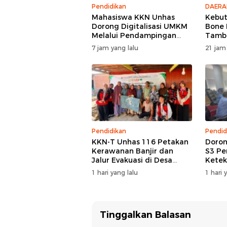
Pendidikan
DAERA
Mahasiswa KKN Unhas
Kebut
Dorong Digitalisasi UMKM
Bone 
Melalui Pendampingan
Tamba
Pembuatan QRIS di Desa
7 jam yang lalu
21 jam
Bonto Tallasa
Pendidikan
Pendid
KKN-T Unhas 116 Petakan
Doron
Kerawanan Banjir dan
S3 Pe
Jalur Evakuasi di Desa
Ketek
Bonto Tallasa
Works
1 hari yang lalu
1 hari 
Tinggalkan Balasan