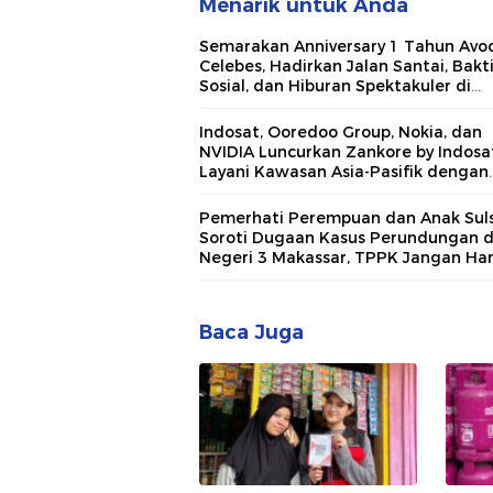
Menarik untuk Anda
Semarakan Anniversary 1 Tahun Avo
Celebes, Hadirkan Jalan Santai, Bakt
Sosial, dan Hiburan Spektakuler di
Bulukumba
Indosat, Ooredoo Group, Nokia, dan
NVIDIA Luncurkan Zankore by Indosat
Layani Kawasan Asia-Pasifik dengan
Platform Infrastruktur AI Terinteger
Pemerhati Perempuan dan Anak Suls
Soroti Dugaan Kasus Perundungan 
Negeri 3 Makassar, TPPK Jangan Ha
Menjadi Formalitas
Baca Juga