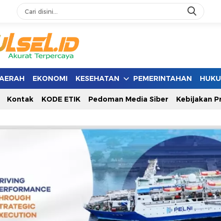
AERAH
EKONOMI
KESEHATAN
PEMERINTAHAN
HUK
Kontak
KODE ETIK
Pedoman Media Siber
Kebijakan Pr