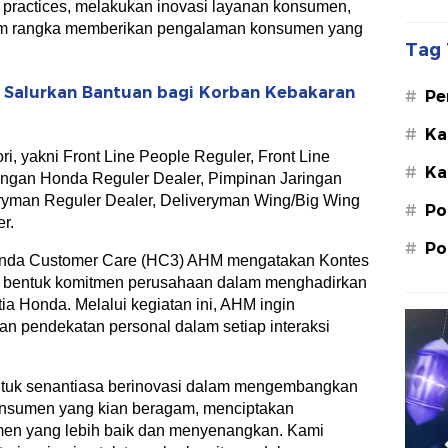
t practices, melakukan inovasi layanan konsumen,
am rangka memberikan pengalaman konsumen yang
Tag 
r Salurkan Bantuan bagi Korban Kebakaran
#
Pe
Su
#
Ka
St
, yakni Front Line People Reguler, Front Line
#
Ka
M.
ingan Honda Reguler Dealer, Pimpinan Jaringan
ryman Reguler Dealer, Deliveryman Wing/Big Wing
#
Po
r.
#
Po
onda Customer Care (HC3) AHM mengatakan Kontes
 bentuk komitmen perusahaan dalam menghadirkan
a Honda. Melalui kegiatan ini, AHM ingin
n pendekatan personal dalam setiap interaksi
untuk senantiasa berinovasi dalam mengembangkan
onsumen yang kian beragam, menciptakan
men yang lebih baik dan menyenangkan. Kami