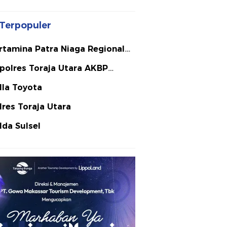
Terpopuler
rtamina Patra Niaga Regional
lawesi
polres Toraja Utara AKBP
ephanus Luckyto A.W. S.I.K. S.H.
lla Toyota
Si
lres Toraja Utara
lda Sulsel