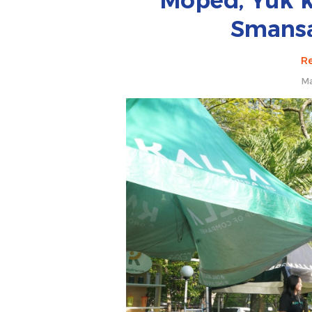
Moped, Yuk 
Smansa 
Re
Ma