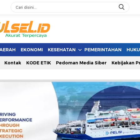
AERAH
EKONOMI
KESEHATAN
PEMERINTAHAN
HUK
Kontak
KODE ETIK
Pedoman Media Siber
Kebijakan Pr