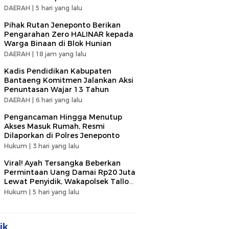
DAERAH |
5 hari yang lalu
Pihak Rutan Jeneponto Berikan
Pengarahan Zero HALINAR kepada
Warga Binaan di Blok Hunian
DAERAH |
18 jam yang lalu
Kadis Pendidikan Kabupaten
Bantaeng Komitmen Jalankan Aksi
Penuntasan Wajar 13 Tahun
DAERAH |
6 hari yang lalu
Pengancaman Hingga Menutup
Akses Masuk Rumah, Resmi
Dilaporkan di Polres Jeneponto
Hukum |
3 hari yang lalu
Viral! Ayah Tersangka Beberkan
Permintaan Uang Damai Rp20 Juta
Lewat Penyidik, Wakapolsek Tallo
Klarifikasi Soal Terima Uang Rp3
Hukum |
5 hari yang lalu
Juta
ik