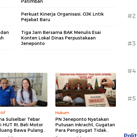
Patimban
Perkuat Kinerja Organisasi, OJK Lntik
#2
Pejabat Baru
 dan
Tiga Jam Bersama BAK Menulis Esai
ah
Konten Lokal Dinas Perpustakaan
#3
Jeneponto
#4
#5
tif
Hukum
a Sulselbar Tebar
PN Jeneponto Nyatakan
i HUT RI, Beli Motor
Putusan Inkracht, Gugatan
luang Bawa Pulang
Para Penggugat Tidak
Polit
 Gratis
Dapat Diterima “Ditolak”