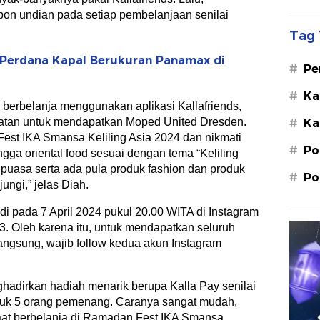
on undian pada setiap pembelanjaan senilai
Tag 
r Perdana Kapal Berukuran Panamax di
#
Pe
Su
#
Ka
berbelanja menggunakan aplikasi Kallafriends,
St
atan untuk mendapatkan Moped United Dresden.
#
Ka
M.
Fest IKA Smansa Keliling Asia 2024 dan nikmati
#
Po
ingga oriental food sesuai dengan tema “Keliling
 puasa serta ada pula produk fashion dan produk
#
Po
ungi,” jelas Diah.
 pada 7 April 2024 pukul 20.00 WITA di Instagram
. Oleh karena itu, untuk mendapatkan seluruh
angsung, wajib follow kedua akun Instagram
ghadirkan hadiah menarik berupa Kalla Pay senilai
tuk 5 orang pemenang. Caranya sangat mudah,
saat berbelanja di Ramadan Fest IKA Smansa