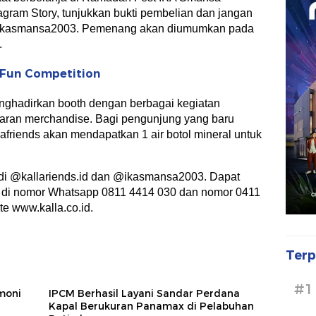
agram Story, tunjukkan bukti pembelian dan jangan
 @ikasmansa2003. Pemenang akan diumumkan pada
.
 Fun Competition
menghadirkan booth dengan berbagai kegiatan
karan merchandise. Bagi pengunjung yang baru
afriends akan mendapatkan 1 air botol mineral untuk
t di @kallariends.id dan @ikasmansa2003. Dapat
e di nomor Whatsapp 0811 4414 030 dan nomor 0411
e www.kalla.co.id.
Terp
#1
rmoni
IPCM Berhasil Layani Sandar Perdana
Kapal Berukuran Panamax di Pelabuhan