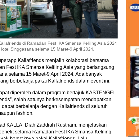
llafriends di Ramadan Fest IKA Smansa Keliling Asia 2024
 Hotel Singgasana selama 15 Maret-9 April 2024.
perapp Kallafriends menjalin kolaborasi bersama
 Fest IKA Smansa Keliling Asia yang berlangsung
sana selama 15 Maret-9 April 2024. Ada banyak
ang berbelanja pakai Kallafriends dalam event ini.
dapat diperoleh dalam program bertajuk KASTENGEL
riends”, salah satunya berkesempatan mendapatkan
apat berbelanja dengan Kallafriends di seluruh
aupun fashion.
ad KALLA, Diah Zaddiah Rustham, menjelaskan
benefit selama Ramadan Fest IKA Smansa Keliling
yak-banyaknya pakai Kallafriends. Lalu,