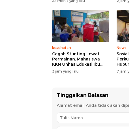
32 menit yang lalu
2 jam y
kesehatan
News
Cegah Stunting Lewat
Sosial
Permainan, Mahasiswa
Perku
KKN Unhas Edukasi Ibu
Hubun
Hamil dan Ibu Balita di
3 jam yang lalu
7 jam y
Desa Binuang
Tinggalkan Balasan
Alamat email Anda tidak akan dipu