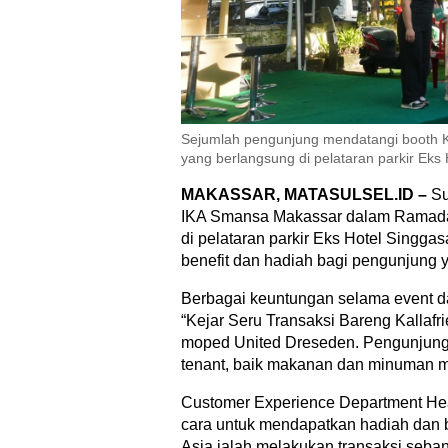
Sejumlah pengunjung mendatangi booth Ka
yang berlangsung di pelataran parkir Eks
MAKASSAR, MATASULSEL.ID –
Su
IKA Smansa Makassar dalam Ramadan
di pelataran parkir Eks Hotel Singga
benefit dan hadiah bagi pengunjung y
Berbagai keuntungan selama event 
“Kejar Seru Transaksi Bareng Kallaf
moped United Dreseden. Pengunjung d
tenant, baik makanan dan minuman m
Customer Experience Department He
cara untuk mendapatkan hadiah dan 
Asia ialah melakukan transaksi seban