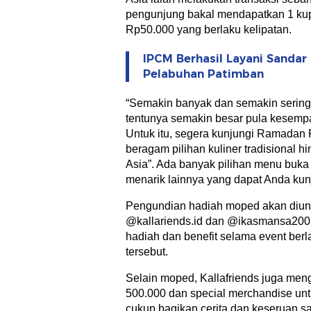
pengunjung bakal mendapatkan 1 kup
Rp50.000 yang berlaku kelipatan.
IPCM Berhasil Layani Sanda
Pelabuhan Patimban
“Semakin banyak dan semakin sering 
tentunya semakin besar pula kesemp
Untuk itu, segera kunjungi Ramadan 
beragam pilihan kuliner tradisional h
Asia”. Ada banyak pilihan menu buka
menarik lainnya yang dapat Anda kunj
Pengundian hadiah moped akan diundi
@kallariends.id dan @ikasmansa2003
hadiah dan benefit selama event berl
tersebut.
Selain moped, Kallafriends juga men
500.000 dan special merchandise un
cukup bagikan cerita dan keseruan 