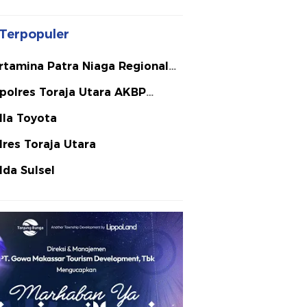
Terpopuler
rtamina Patra Niaga Regional
lawesi
polres Toraja Utara AKBP
ephanus Luckyto A.W. S.I.K. S.H.
lla Toyota
Si
lres Toraja Utara
lda Sulsel