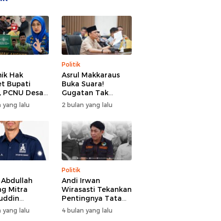
Politik
ik Hak
Asrul Makkaraus
t Bupati
Buka Suara!
, PCNU Desak
Gugatan Tak
Buka Fakta
Hentikan Hak
 yang lalu
2 bulan yang lalu
paran
Angket DPRD
Gowa
Politik
l Abdullah
Andi Irwan
g Mitra
Wirasasti Tekankan
uddin
Pentingnya Tata
odai BM PAN
Kelola Terintegrasi
 yang lalu
4 bulan yang lalu
de 2026-2031
Sektor Peternakan