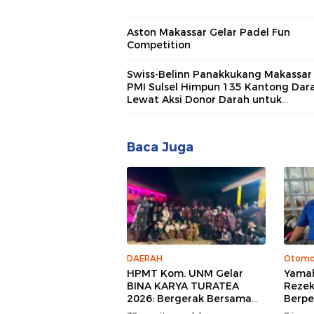
Aston Makassar Gelar Padel Fun
Competition
Swiss-Belinn Panakkukang Makassar
PMI Sulsel Himpun 135 Kantong Dar
Lewat Aksi Donor Darah untuk
Kemanusiaan
Baca Juga
DAERAH
Otomo
HPMT Kom. UNM Gelar
Yamah
BINA KARYA TURATEA
Rezek
2026: Bergerak Bersama
Berpe
untuk Sejuta Manfaat
Motor