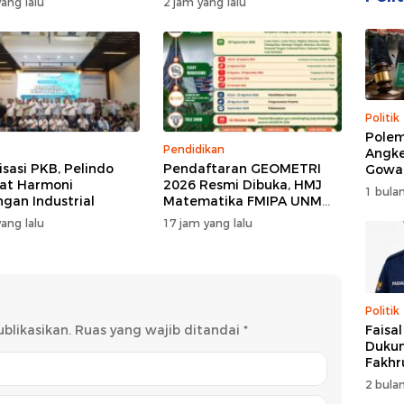
ang lalu
2 jam yang lalu
Politik
Polem
Pendidikan
Angke
isasi PKB, Pelindo
Pendaftaran GEOMETRI
Gowa
at Harmoni
2026 Resmi Dibuka, HMJ
DPRD 
1 bulan
gan Industrial
Matematika FMIPA UNM
Trans
Siapkan Ajang Kompetisi
ang lalu
17 jam yang lalu
Matematika Nasional
Politik
Faisa
blikasikan.
Ruas yang wajib ditandai
*
Dukun
Fakhr
Nahk
2 bulan
Perio