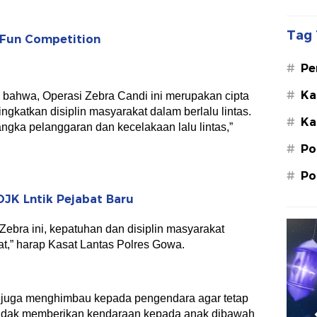
Tag 
 Fun Competition
#
Pe
Su
#
Ka
 bahwa, Operasi Zebra Candi ini merupakan cipta
St
ngkatkan disiplin masyarakat dalam berlalu lintas.
#
Ka
M.
gka pelanggaran dan kecelakaan lalu lintas,”
#
Po
#
Po
OJK Lntik Pejabat Baru
ebra ini, kepatuhan dan disiplin masyarakat
at,” harap Kasat Lantas Polres Gowa.
wa juga menghimbau kepada pengendara agar tetap
tidak memberikan kendaraan kepada anak dibawah