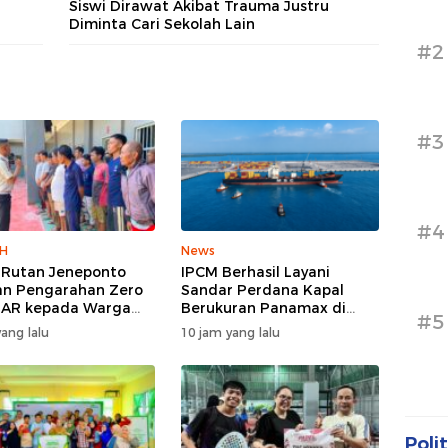
Siswi Dirawat Akibat Trauma Justru
Diminta Cari Sekolah Lain
#2
#3
#4
H
News
 Rutan Jeneponto
IPCM Berhasil Layani
an Pengarahan Zero
Sandar Perdana Kapal
NAR kepada Warga
Berukuran Panamax di
#5
n di Blok Hunian
Pelabuhan Patimban
ang lalu
10 jam yang lalu
Polit