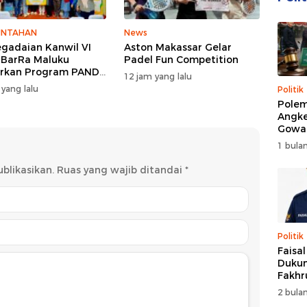
INTAHAN
News
egadaian Kanwil VI
Aston Makassar Gelar
lBarRa Maluku
Padel Fun Competition
rkan Program PANDE
12 jam yang lalu
untuk Perkuat
 yang lalu
Politik
erdayaan Masyarakat
Polem
Angke
Gowa
DPRD 
1 bulan
Trans
blikasikan.
Ruas yang wajib ditandai
*
Politik
Faisa
Dukun
Fakhr
Nahk
2 bulan
Perio