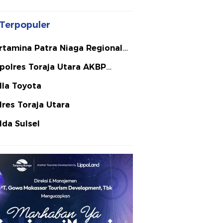
Terpopuler
rtamina Patra Niaga Regional
lawesi
polres Toraja Utara AKBP
ephanus Luckyto A.W. S.I.K. S.H.
lla Toyota
Si
lres Toraja Utara
lda Sulsel