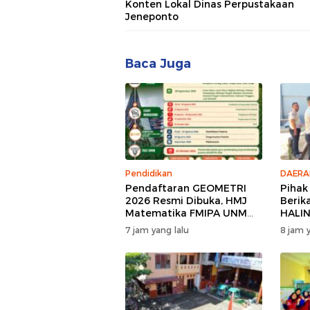
Konten Lokal Dinas Perpustakaan
Jeneponto
Baca Juga
Pendidikan
DAERA
Pendaftaran GEOMETRI
Pihak
2026 Resmi Dibuka, HMJ
Berik
Matematika FMIPA UNM
HALI
Siapkan Ajang Kompetisi
Binaa
7 jam yang lalu
8 jam y
Matematika Nasional