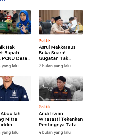
Politik
ik Hak
Asrul Makkaraus
t Bupati
Buka Suara!
, PCNU Desak
Gugatan Tak
Buka Fakta
Hentikan Hak
 yang lalu
2 bulan yang lalu
paran
Angket DPRD
Gowa
Politik
l Abdullah
Andi Irwan
g Mitra
Wirasasti Tekankan
uddin
Pentingnya Tata
odai BM PAN
Kelola Terintegrasi
 yang lalu
4 bulan yang lalu
de 2026-2031
Sektor Peternakan