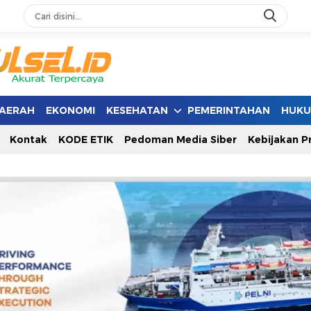
AERAH
EKONOMI
KESEHATAN
PEMERINTAHAN
HUK
Kontak
KODE ETIK
Pedoman Media Siber
Kebijakan Pr