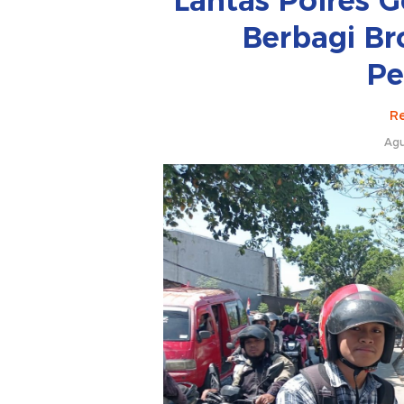
Lantas Polres 
Berbagi B
Pe
Re
Agu