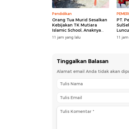
Pendidikan
PEMER
Orang Tua Murid Sesalkan
PT. P
Kebijakan TK Mutiara
SulSe
Islamic School, Anaknya
Luncu
Dikeluarkan Usai Insiden
EMAS 
11 jam yang lalu
11 jam
Menggigit Teman
Pemb
Tinggalkan Balasan
Alamat email Anda tidak akan dipu