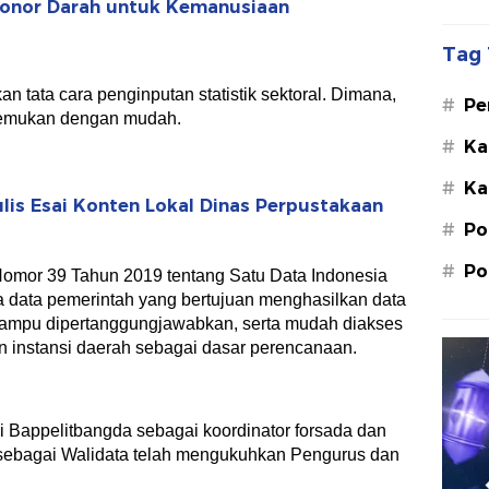
Donor Darah untuk Kemanusiaan
Tag 
n tata cara penginputan statistik sektoral. Dimana,
#
Pe
ditemukan dengan mudah.
Su
#
Ka
St
#
Ka
M.
is Esai Konten Lokal Dinas Perpustakaan
#
Po
#
Po
Nomor 39 Tahun 2019 tentang Satu Data Indonesia
la data pemerintah yang bertujuan menghasilkan data
 mampu dipertanggungjawabkan, serta mudah diakses
an instansi daerah sebagai dasar perencanaan.
i Bappelitbangda sebagai koordinator forsada dan
n sebagai Walidata telah mengukuhkan Pengurus dan