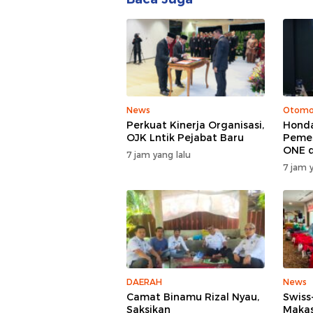
News
Otomo
Perkuat Kinerja Organisasi,
Honda
OJK Lntik Pejabat Baru
Pemes
ONE d
7 jam yang lalu
7 jam y
DAERAH
News
Camat Binamu Rizal Nyau,
Swiss
Saksikan
Makas