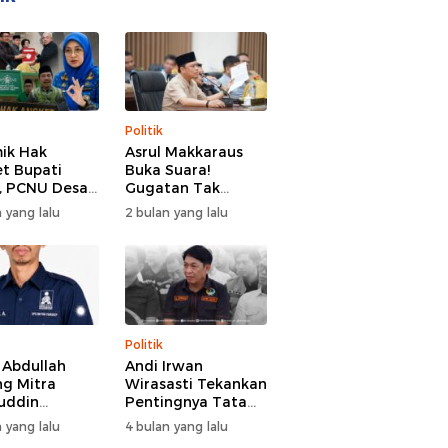
Politik
ik Hak
Asrul Makkaraus
t Bupati
Buka Suara!
, PCNU Desak
Gugatan Tak
Buka Fakta
Hentikan Hak
 yang lalu
2 bulan yang lalu
paran
Angket DPRD
Gowa
Politik
l Abdullah
Andi Irwan
g Mitra
Wirasasti Tekankan
uddin
Pentingnya Tata
odai BM PAN
Kelola Terintegrasi
 yang lalu
4 bulan yang lalu
de 2026-2031
Sektor Peternakan