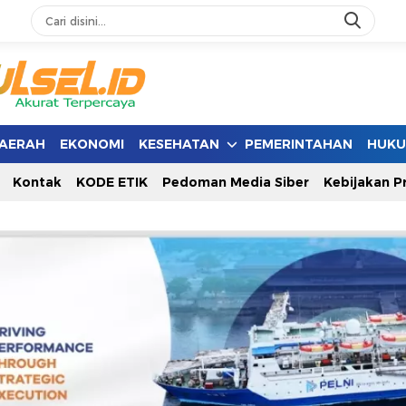
AERAH
EKONOMI
KESEHATAN
PEMERINTAHAN
HUK
Kontak
KODE ETIK
Pedoman Media Siber
Kebijakan Pr