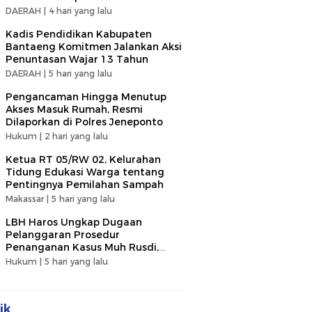
DAERAH |
4 hari yang lalu
Kadis Pendidikan Kabupaten
Bantaeng Komitmen Jalankan Aksi
Penuntasan Wajar 13 Tahun
DAERAH |
5 hari yang lalu
Pengancaman Hingga Menutup
Akses Masuk Rumah, Resmi
Dilaporkan di Polres Jeneponto
Hukum |
2 hari yang lalu
Ketua RT 05/RW 02, Kelurahan
Tidung Edukasi Warga tentang
Pentingnya Pemilahan Sampah
Makassar |
5 hari yang lalu
LBH Haros Ungkap Dugaan
Pelanggaran Prosedur
Penanganan Kasus Muh Rusdi,
Segera Laporkan ke Dumas Polri
Hukum |
5 hari yang lalu
ik