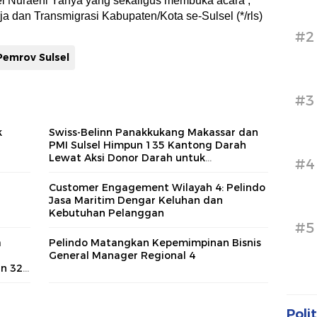
el Nuraeni Yahya yang sekaligus membuka acara ,
a dan Transmigrasi Kabupaten/Kota se-Sulsel (*/rls)
#2
Pemrov Sulsel
#3
k
Swiss-Belinn Panakkukang Makassar dan
PMI Sulsel Himpun 135 Kantong Darah
Lewat Aksi Donor Darah untuk
#4
Kemanusiaan
Customer Engagement Wilayah 4: Pelindo
Jasa Maritim Dengar Keluhan dan
Kebutuhan Pelanggan
#5
a
Pelindo Matangkan Kepemimpinan Bisnis
General Manager Regional 4
n 32
Polit