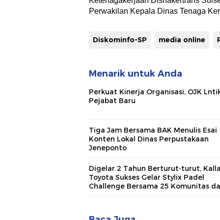
Ketenagakerjaan Disnakertrans Suls
Perwakilan Kepala Dinas Tenaga Kerj
Diskominfo-SP
media online
Menarik untuk Anda
Perkuat Kinerja Organisasi, OJK Lnti
Pejabat Baru
Tiga Jam Bersama BAK Menulis Esai
Konten Lokal Dinas Perpustakaan
Jeneponto
Digelar 2 Tahun Berturut-turut, Kall
Toyota Sukses Gelar Stylix Padel
Challenge Bersama 25 Komunitas da
Media
Baca Juga