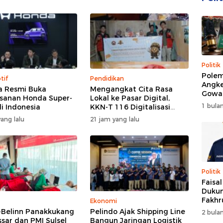
Politik
Polem
tif
Pendidikan
Angke
 Resmi Buka
Mengangkat Cita Rasa
Gowa
anan Honda Super-
Lokal ke Pasar Digital,
DPRD 
1 bulan
i Indonesia
KKN-T 116 Digitalisasi
Trans
Desa UNHAS Ciptakan
ang lalu
21 jam yang lalu
UMKM Percontohan Desa
Lentu
Politik
Faisa
Dukun
Fakhr
Ekonomi
Nahk
-Belinn Panakkukang
Pelindo Ajak Shipping Line
2 bulan
Perio
sar dan PMI Sulsel
Bangun Jaringan Logistik