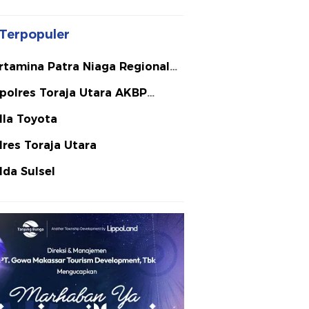
Terpopuler
rtamina Patra Niaga Regional
lawesi
polres Toraja Utara AKBP
ephanus Luckyto A.W. S.I.K. S.H.
lla Toyota
Si
lres Toraja Utara
lda Sulsel