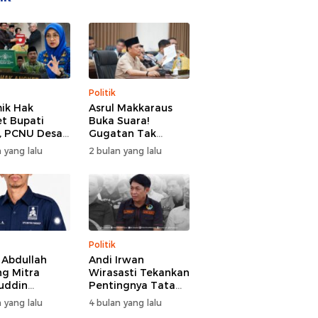
Politik
ik Hak
Asrul Makkaraus
t Bupati
Buka Suara!
, PCNU Desak
Gugatan Tak
Buka Fakta
Hentikan Hak
 yang lalu
2 bulan yang lalu
paran
Angket DPRD
Gowa
Politik
l Abdullah
Andi Irwan
g Mitra
Wirasasti Tekankan
uddin
Pentingnya Tata
odai BM PAN
Kelola Terintegrasi
 yang lalu
4 bulan yang lalu
de 2026-2031
Sektor Peternakan