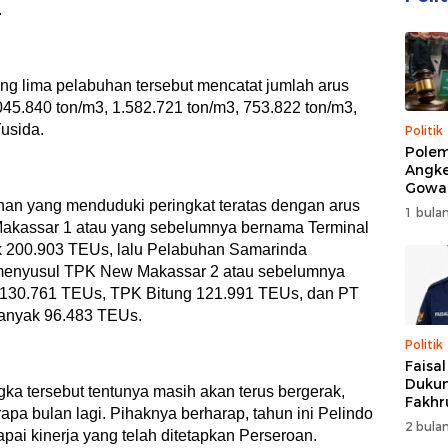
.
ing lima pelabuhan tersebut mencatat jumlah arus
45.840 ton/m3, 1.582.721 ton/m3, 753.822 ton/m3,
Yusida.
Politik
Polem
Angke
Gowa
han yang menduduki peringkat teratas dengan arus
DPRD 
1 bulan
Trans
 Makassar 1 atau yang sebelumnya bernama Terminal
 200.903 TEUs, lalu Pelabuhan Samarinda
menyusul TPK New Makassar 2 atau sebelumnya
130.761 TEUs, TPK Bitung 121.991 TEUs, dan PT
banyak 96.483 TEUs.
Politik
Faisa
Dukun
a tersebut tentunya masih akan terus bergerak,
Fakhr
apa bulan lagi. Pihaknya berharap, tahun ini Pelindo
Nahk
2 bulan
ai kinerja yang telah ditetapkan Perseroan.
Perio