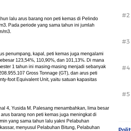
#2
hun lalu arus barang non peti kemas di Pelindo
m3. Pada periode yang sama tahun ini jumlah
on/m3.
#3
rus penumpang, kapal, peti kemas juga mengalami
sebesar 123,54%, 110,90%, dan 101,13%. Di mana
ster 1 tahun ini masing-masing menjadi sebanyak
#4
208.955.107 Gross Tonnage (GT), dan arus peti
-foot Equivalent Unit, yaitu satuan kapasitas
#5
nal 4, Yusida M. Palesang menambahkan, lima besar
 arus barang non peti kemas juga meningkat di
ermin yang sama tahun lalu yakni Pelabuhan
kassar, menyusul Pelabuhan Bitung, Pelabuhan
Polit