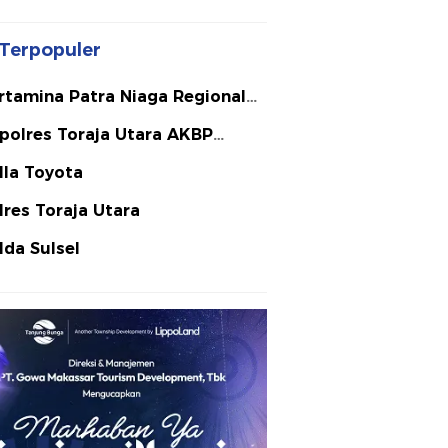
Terpopuler
rtamina Patra Niaga Regional
lawesi
polres Toraja Utara AKBP
ephanus Luckyto A.W. S.I.K. S.H.
lla Toyota
Si
lres Toraja Utara
lda Sulsel