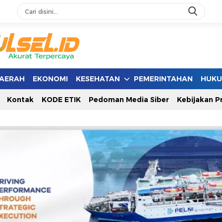
AERAH
EKONOMI
KESEHATAN
PEMERINTAHAN
HUK
Kontak
KODE ETIK
Pedoman Media Siber
Kebijakan Pr