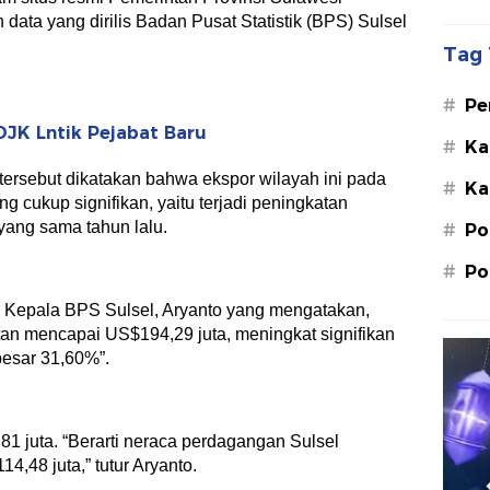
 data yang dirilis Badan Pusat Statistik (BPS) Sulsel
Tag 
#
Pe
Su
OJK Lntik Pejabat Baru
#
Ka
St
tersebut dikatakan bahwa ekspor wilayah ini pada
#
Ka
M.
g cukup signifikan, yaitu terjadi peningkatan
yang sama tahun lalu.
#
Po
#
Po
n Kepala BPS Sulsel, Aryanto yang mengatakan,
tan mencapai US$194,29 juta, meningkat signifikan
esar 31,60%”.
1 juta. “Berarti neraca perdagangan Sulsel
,48 juta,” tutur Aryanto.