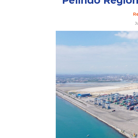
Pelindo Regio
Re
J