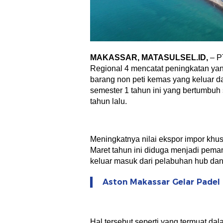
MAKASSAR,
MATASULSEL.ID,
– P
Regional 4 mencatat peningkatan yan
barang non peti kemas yang keluar d
semester 1 tahun ini yang bertumbu
tahun lalu.
Meningkatnya nilai ekspor impor kh
Maret tahun ini diduga menjadi pema
keluar masuk dari pelabuhan hub dan 
Aston Makassar Gelar Padel
Hal tersebut seperti yang termuat da