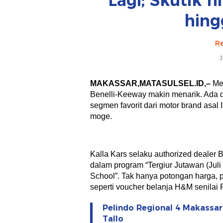
Lagi; Skutik 
hing
Re
J
MAKASSAR,MATASULSEL.ID,–
Mem
Benelli-Keeway makin menarik. Ada d
segmen favorit dari motor brand asal It
moge.
Kalla Kars selaku authorized dealer
dalam program “Tergiur Jutawan (Jul
School”. Tak hanya potongan harga, 
seperti voucher belanja H&M senilai R
Pelindo Regional 4 Makassa
Tallo