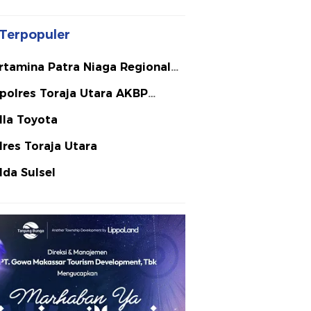
Terpopuler
rtamina Patra Niaga Regional
lawesi
polres Toraja Utara AKBP
ephanus Luckyto A.W. S.I.K. S.H.
lla Toyota
Si
lres Toraja Utara
lda Sulsel