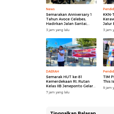
News
Pendid
Semarakan Anniversary 1
KKN-T
Tahun Avoce Celebes,
Keraw
Hadirkan Jalan Santai,
Jalur
Bakti Sosial, dan Hiburan
Bonto
3 jam yang lalu
3 jam y
Spektakuler di Bulukumba
DAERAH
Pendid
Semarak HUT ke-81
TIM P
Kemerdekaan RI, Rutan
This 
Kelas IIB Jeneponto Gelar
9 jam y
Upacara Pembukaan
7 jam yang lalu
Pekan Olahraga
Tinggalkan Balasan