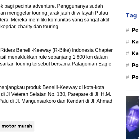
k bagi pecinta adventure. Penggunanya sudah
n menggelar touring jarak jauh di wilayah Pulau
Tag 
ra. Mereka memiliki komunitas yang sangat aktif
opdar, charity dan touring.
#
Pe
Su
#
Ka
St
 Riders Benelli-Keeway (R-Bike) Indonesia Chapter
#
Ka
M.
sil menaklukkan rute sepanjang 1.800 km dalam
esaikan touring tersebut bersama Patagonian Eagle.
#
Po
#
Po
enjangkau produk Benelli-Keeway di kota-kota
di Jl Veteran Selatan No. 130, Parepare di Jl. H.M.
 Palu di Jl. Mangunsarkoro dan Kendari di Jl. Ahmad
motor murah