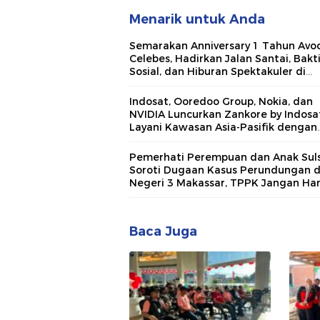
Menarik untuk Anda
Semarakan Anniversary 1 Tahun Avo
Celebes, Hadirkan Jalan Santai, Bakt
Sosial, dan Hiburan Spektakuler di
Bulukumba
Indosat, Ooredoo Group, Nokia, dan
NVIDIA Luncurkan Zankore by Indosat
Layani Kawasan Asia-Pasifik dengan
Platform Infrastruktur AI Terinteger
Pemerhati Perempuan dan Anak Suls
Soroti Dugaan Kasus Perundungan 
Negeri 3 Makassar, TPPK Jangan Ha
Menjadi Formalitas
Baca Juga