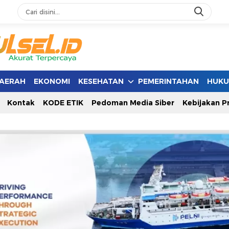
AERAH
EKONOMI
KESEHATAN
PEMERINTAHAN
HUK
Kontak
KODE ETIK
Pedoman Media Siber
Kebijakan Pr