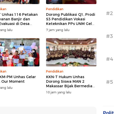
ikan
Pendidikan
#2
 Unhas 116 Petakan
Dorong Publikasi Q1, Prodi
anan Banjir dan
S3 Pendidikan Vokasi
 Evakuasi di Desa
Keteknikan PPs UNM Gelar
 Tallasa
Workshop Artikel Ilmiah
ang lalu
7 jam yang lalu
#3
#4
ikan
Pendidikan
KM-PM Unhas Gelar
KKN-T Hukum Unhas
#5
Is Our Moment
Dorong Siswa MAN 2
Makassar Bijak Bermedia
ang lalu
Sosial
10 jam yang lalu
Polit