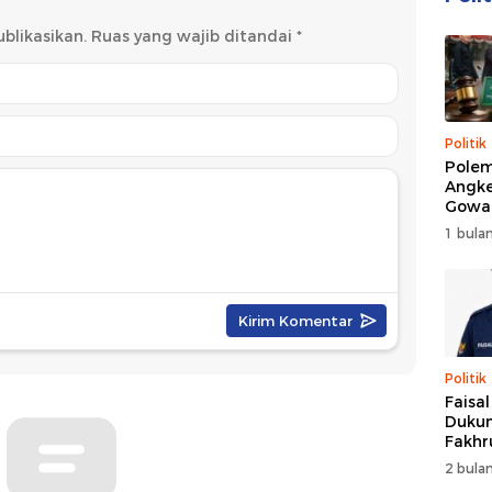
blikasikan.
Ruas yang wajib ditandai
*
Politik
Polem
Angke
Gowa
DPRD 
1 bulan
Trans
Politik
Faisa
Dukun
Fakhr
Nahk
2 bulan
Perio