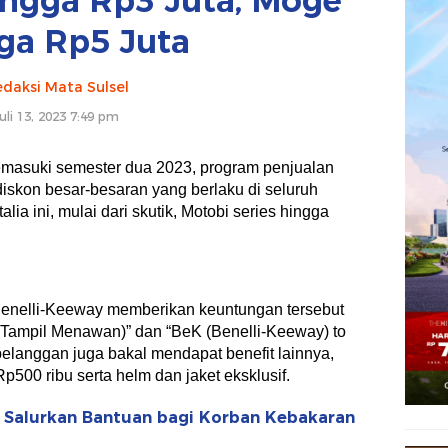
hingga Rp3 Juta, Moge
ga Rp5 Juta
daksi Mata Sulsel
uli 13, 2023 7:49 pm
asuki semester dua 2023, program penjualan
iskon besar-besaran yang berlaku di seluruh
alia ini, mulai dari skutik, Motobi series hingga
 Benelli-Keeway memberikan keuntungan tersebut
i Tampil Menawan)” dan “BeK (Benelli-Keeway) to
pelanggan juga bakal mendapat benefit lainnya,
p500 ribu serta helm dan jaket eksklusif.
r Salurkan Bantuan bagi Korban Kebakaran