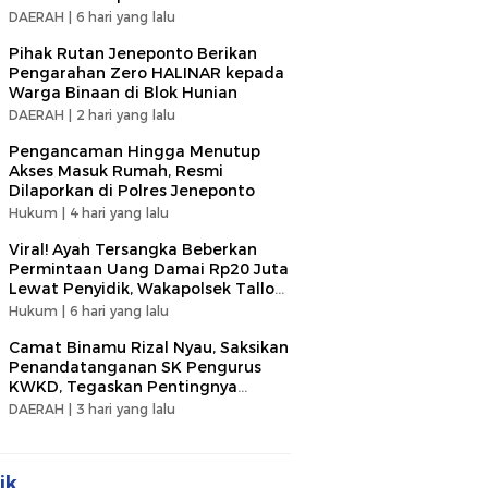
DAERAH |
6 hari yang lalu
Pihak Rutan Jeneponto Berikan
Pengarahan Zero HALINAR kepada
Warga Binaan di Blok Hunian
DAERAH |
2 hari yang lalu
Pengancaman Hingga Menutup
Akses Masuk Rumah, Resmi
Dilaporkan di Polres Jeneponto
Hukum |
4 hari yang lalu
Viral! Ayah Tersangka Beberkan
Permintaan Uang Damai Rp20 Juta
Lewat Penyidik, Wakapolsek Tallo
Klarifikasi Soal Terima Uang Rp3
Hukum |
6 hari yang lalu
Juta
Camat Binamu Rizal Nyau, Saksikan
Penandatanganan SK Pengurus
KWKD, Tegaskan Pentingnya
Kolaborasi Sosial
DAERAH |
3 hari yang lalu
ik