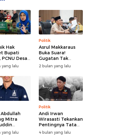
Politik
ik Hak
Asrul Makkaraus
t Bupati
Buka Suara!
, PCNU Desak
Gugatan Tak
Buka Fakta
Hentikan Hak
 yang lalu
2 bulan yang lalu
paran
Angket DPRD
Gowa
Politik
l Abdullah
Andi Irwan
g Mitra
Wirasasti Tekankan
uddin
Pentingnya Tata
odai BM PAN
Kelola Terintegrasi
 yang lalu
4 bulan yang lalu
de 2026-2031
Sektor Peternakan