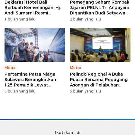
Deklarasi Hotel Bali
Pemegang Saham Rombak
Berbuah Kemenangan, Hj.
Jajaran PELNI, Tri Andayani
Andi Sumarni Resmi
Digantikan Budi Setyawan
Nahkodai DPW FK PKBM
Wijaya sebagai Dirut
1 bulan yang lalu
2 bulan yang lalu
Sulawesi Selatan
Metro
Metro
Pertamina Patra Niaga
Pelindo Regional 4 Buka
Sulawesi Berangkatkan
Puasa Bersama Pedagang
125 Pemudik Lewat
Asongan di Pelabuhan
Program Mudik Gratis
Makassar, Perkuat
5 bulan yang lalu
5 bulan yang lalu
MyPertamina 2026
Silaturahmi Ramadan
Ikuti kami di