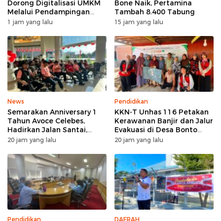
Dorong Digitalisasi UMKM
Bone Naik, Pertamina
Melalui Pendampingan
Tambah 8.400 Tabung
Pembuatan QRIS di Desa
1 jam yang lalu
15 jam yang lalu
Bonto Tallasa
News
Pendidikan
Semarakan Anniversary 1
KKN-T Unhas 116 Petakan
Tahun Avoce Celebes,
Kerawanan Banjir dan Jalur
Hadirkan Jalan Santai,
Evakuasi di Desa Bonto
Bakti Sosial, dan Hiburan
Tallasa
20 jam yang lalu
20 jam yang lalu
Spektakuler di Bulukumba
Pendidikan
DAERAH