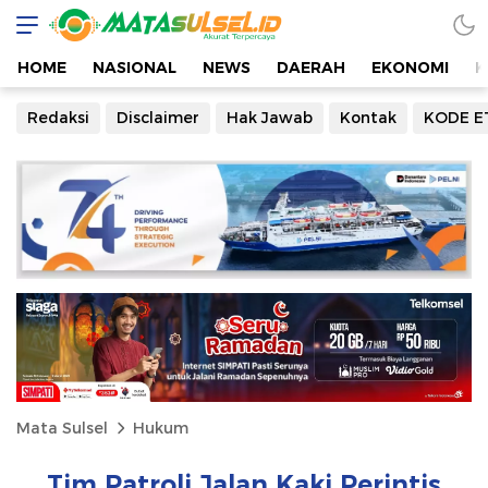
HOME
NASIONAL
NEWS
DAERAH
EKONOMI
K
Redaksi
Disclaimer
Hak Jawab
Kontak
KODE E
Mata Sulsel
Hukum
Tim Patroli Jalan Kaki Perintis