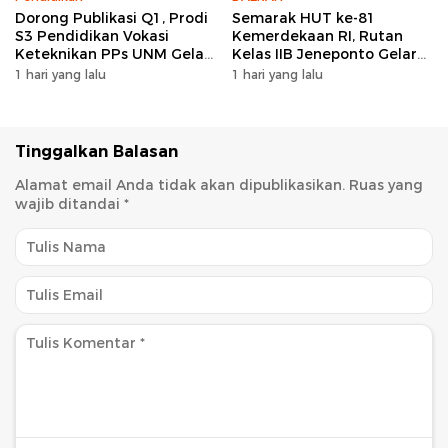
Dorong Publikasi Q1, Prodi
Semarak HUT ke-81
S3 Pendidikan Vokasi
Kemerdekaan RI, Rutan
Keteknikan PPs UNM Gelar
Kelas IIB Jeneponto Gelar
Workshop Artikel Ilmiah
Upacara Pembukaan Pekan
1 hari yang lalu
1 hari yang lalu
Olahraga
Tinggalkan Balasan
Alamat email Anda tidak akan dipublikasikan.
Ruas yang
wajib ditandai
*