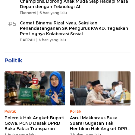
Champions, Dorong Anak Muda Siap Hadapi Masa
Depan dengan Teknologi AI
Ekonomi |
6 hari yang lalu
#5
Camat Binamu Rizal Nyau, Saksikan
Penandatanganan SK Pengurus KWKD, Tegaskan
Pentingnya Kolaborasi Sosial
DAERAH |
4 hari yang lalu
Politik
Politik
Politik
Polemik Hak Angket Bupati
Asrul Makkaraus Buka
Gowa, PCNU Desak DPRD
Suara! Gugatan Tak
Buka Fakta Transparan
Hentikan Hak Angket DPRD
Gowa
1 bulan yang lalu
2 bulan yang lalu