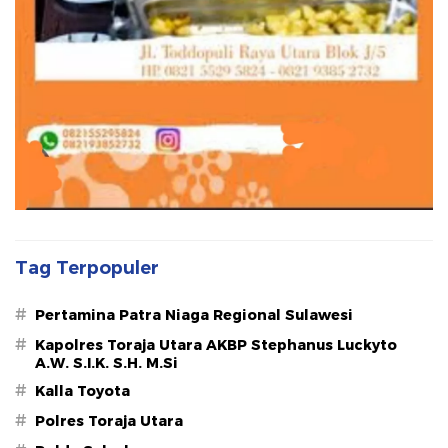
Tag Terpopuler
#
Pertamina Patra Niaga Regional Sulawesi
#
Kapolres Toraja Utara AKBP Stephanus Luckyto
A.W. S.I.K. S.H. M.Si
#
Kalla Toyota
#
Polres Toraja Utara