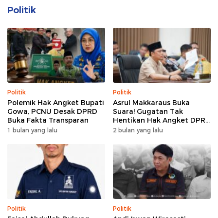
Politik
Politik
Politik
Polemik Hak Angket Bupati
Asrul Makkaraus Buka
Gowa, PCNU Desak DPRD
Suara! Gugatan Tak
Buka Fakta Transparan
Hentikan Hak Angket DPRD
Gowa
1 bulan yang lalu
2 bulan yang lalu
Politik
Politik