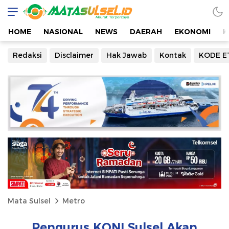
HOME
NASIONAL
NEWS
DAERAH
EKONOMI
K
Redaksi
Disclaimer
Hak Jawab
Kontak
KODE E
Mata Sulsel
Metro
Pengurus KONI Sulsel Akan