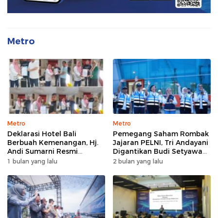
Metro
Metro
Metro
Deklarasi Hotel Bali
Pemegang Saham Rombak
Berbuah Kemenangan, Hj.
Jajaran PELNI, Tri Andayani
Andi Sumarni Resmi
Digantikan Budi Setyawan
Nahkodai DPW FK PKBM
Wijaya sebagai Dirut
1 bulan yang lalu
2 bulan yang lalu
Sulawesi Selatan