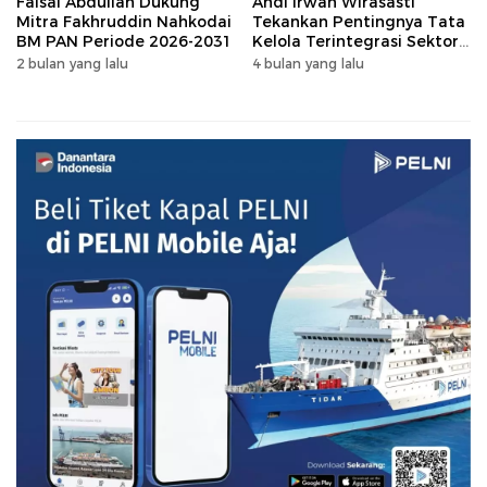
Faisal Abdullah Dukung
Andi Irwan Wirasasti
Mitra Fakhruddin Nahkodai
Tekankan Pentingnya Tata
BM PAN Periode 2026-2031
Kelola Terintegrasi Sektor
Peternakan Sulsel
2 bulan yang lalu
4 bulan yang lalu