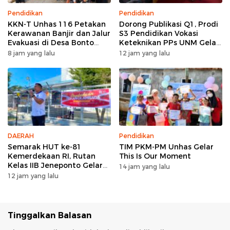
Pendidikan
Pendidikan
KKN-T Unhas 116 Petakan
Dorong Publikasi Q1, Prodi
Kerawanan Banjir dan Jalur
S3 Pendidikan Vokasi
Evakuasi di Desa Bonto
Keteknikan PPs UNM Gelar
Tallasa
Workshop Artikel Ilmiah
8 jam yang lalu
12 jam yang lalu
DAERAH
Pendidikan
Semarak HUT ke-81
TIM PKM-PM Unhas Gelar
Kemerdekaan RI, Rutan
This Is Our Moment
Kelas IIB Jeneponto Gelar
14 jam yang lalu
Upacara Pembukaan Pekan
12 jam yang lalu
Olahraga
Tinggalkan Balasan