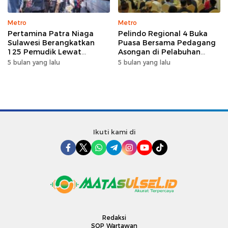
Metro
Metro
Pertamina Patra Niaga
Pelindo Regional 4 Buka
Sulawesi Berangkatkan
Puasa Bersama Pedagang
125 Pemudik Lewat
Asongan di Pelabuhan
Program Mudik Gratis
Makassar, Perkuat
5 bulan yang lalu
5 bulan yang lalu
MyPertamina 2026
Silaturahmi Ramadan
Ikuti kami di
Redaksi
SOP Wartawan