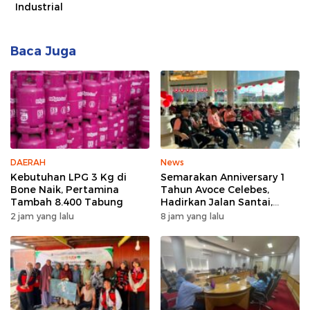
Industrial
Baca Juga
DAERAH
News
Kebutuhan LPG 3 Kg di
Semarakan Anniversary 1
Bone Naik, Pertamina
Tahun Avoce Celebes,
Tambah 8.400 Tabung
Hadirkan Jalan Santai,
Bakti Sosial, dan Hiburan
2 jam yang lalu
8 jam yang lalu
Spektakuler di Bulukumba