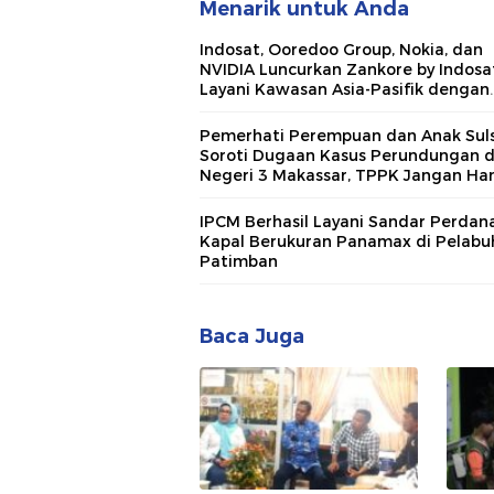
Menarik untuk Anda
Indosat, Ooredoo Group, Nokia, dan
NVIDIA Luncurkan Zankore by Indosat
Layani Kawasan Asia-Pasifik dengan
Platform Infrastruktur AI Terinteger
Pemerhati Perempuan dan Anak Suls
Soroti Dugaan Kasus Perundungan 
Negeri 3 Makassar, TPPK Jangan Ha
Menjadi Formalitas
IPCM Berhasil Layani Sandar Perdan
Kapal Berukuran Panamax di Pelabu
Patimban
Baca Juga