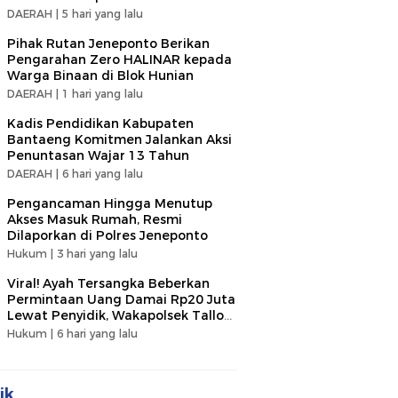
DAERAH |
5 hari yang lalu
Pihak Rutan Jeneponto Berikan
Pengarahan Zero HALINAR kepada
Warga Binaan di Blok Hunian
DAERAH |
1 hari yang lalu
Kadis Pendidikan Kabupaten
Bantaeng Komitmen Jalankan Aksi
Penuntasan Wajar 13 Tahun
DAERAH |
6 hari yang lalu
Pengancaman Hingga Menutup
Akses Masuk Rumah, Resmi
Dilaporkan di Polres Jeneponto
Hukum |
3 hari yang lalu
Viral! Ayah Tersangka Beberkan
Permintaan Uang Damai Rp20 Juta
Lewat Penyidik, Wakapolsek Tallo
Klarifikasi Soal Terima Uang Rp3
Hukum |
6 hari yang lalu
Juta
ik