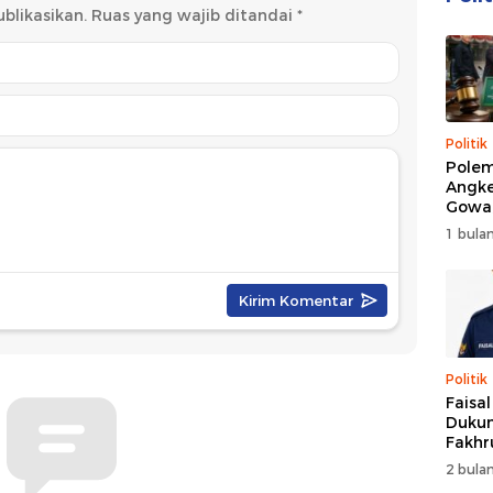
blikasikan.
Ruas yang wajib ditandai
*
Politik
Polem
Angke
Gowa
DPRD 
1 bulan
Trans
Politik
Faisa
Dukun
Fakhr
Nahk
2 bulan
Perio