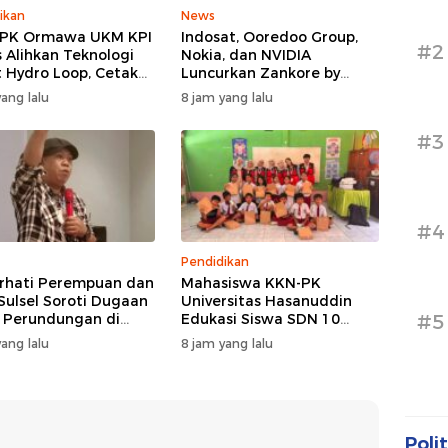
ikan
News
PPK Ormawa UKM KPI
Indosat, Ooredoo Group,
#2
 Alihkan Teknologi
Nokia, dan NVIDIA
 Hydro Loop, Cetak
Luncurkan Zankore by
si Desa untuk Perkuat
Indosat, Siap Layani
ang lalu
8 jam yang lalu
nian Cerdas di Bone
Kawasan Asia-Pasifik
dengan Platform
#3
Infrastruktur AI
Terintegerasi
#4
Pendidikan
hati Perempuan dan
Mahasiswa KKN-PK
Sulsel Soroti Dugaan
Universitas Hasanuddin
#5
 Perundungan di
Edukasi Siswa SDN 10
egeri 3 Makassar,
Otting tentang
ang lalu
8 jam yang lalu
Jangan Hanya
Pencegahan
di Formalitas
Penyalahgunaan Narkoba
Sejak Dini
Polit