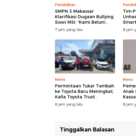
Pendidikan
Pendid
SMPN 3 Makassar
Tim 
Klarifikasi Dugaan Bullying
Unhas
Siswi MSI: “Kami Belum
Smart
Menemukan Unsur
Tekni
7 jam yang lalu
8 jam y
Perundungan”
Perta
News
News
Permintaan Tukar Tambah
Pemer
ke Toyota Baru Meningkat,
Anak 
Kalla Toyota Trust
Kasus
Catatkan Rekor Baru di Juli
SMP N
8 jam yang lalu
8 jam y
2026
TPPK 
Menja
Tinggalkan Balasan