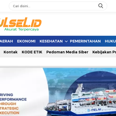
AERAH
EKONOMI
KESEHATAN
PEMERINTAHAN
HUK
Kontak
KODE ETIK
Pedoman Media Siber
Kebijakan Pr