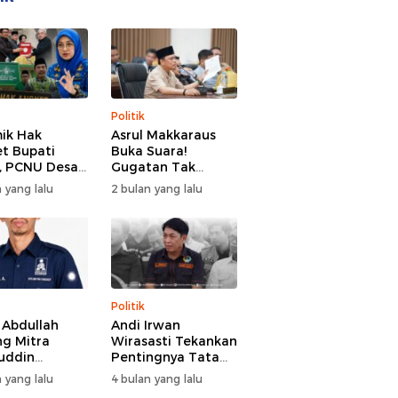
Politik
ik Hak
Asrul Makkaraus
t Bupati
Buka Suara!
, PCNU Desak
Gugatan Tak
Buka Fakta
Hentikan Hak
 yang lalu
2 bulan yang lalu
paran
Angket DPRD
Gowa
Politik
l Abdullah
Andi Irwan
g Mitra
Wirasasti Tekankan
uddin
Pentingnya Tata
odai BM PAN
Kelola Terintegrasi
 yang lalu
4 bulan yang lalu
de 2026-2031
Sektor Peternakan