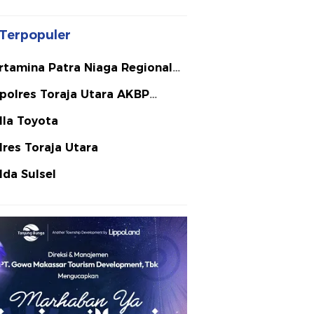
Terpopuler
rtamina Patra Niaga Regional
lawesi
polres Toraja Utara AKBP
ephanus Luckyto A.W. S.I.K. S.H.
lla Toyota
Si
lres Toraja Utara
lda Sulsel