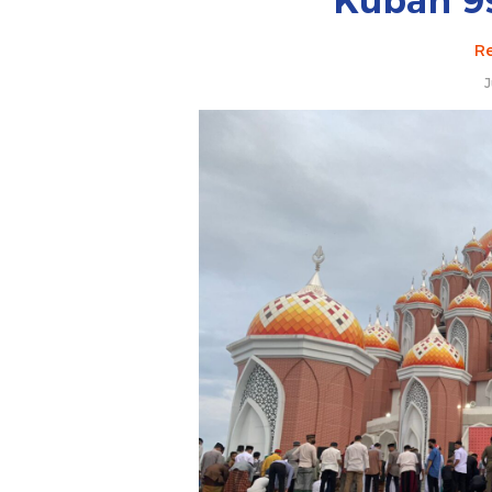
Kubah 9
Re
J