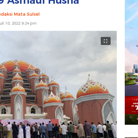
9 Asmaul Husna
daksi Mata Sulsel
uli 10, 2022 9:24 pm