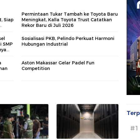
Permintaan Tukar Tambah ke Toyota Baru
, Siap
Meningkat, Kalla Toyota Trust Catatkan
Rekor Baru di Juli 2026
asi
el
Sosialisasi PKB, Pelindo Perkuat Harmoni
di SMP
Hubungan Industrial
nya
a
Aston Makassar Gelar Padel Fun
han
Competition
Terp
#1