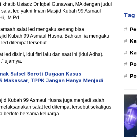
 khatib Ustadz Dr Iqbal Gunawan, MA dengan judul
 salat Ied yakni Imam Masjid Kubah 99 Asmaul
Tag 
i,. M.Pd.
#
Pe
 jamaah salat Ied mengaku senang bisa
Su
asjid Kubah 99 Asmaul Husna. Bahkan, ia mengaku
#
Ka
Ied ditempat tersebut.
St
#
Ka
M.
Ied disini, idul fitri lalu dan saat ini (Idul Adha).
” ujarnya.
#
Po
ak Sulsel Soroti Dugaan Kasus
#
Po
3 Makassar, TPPK Jangan Hanya Menjadi
asjid Kubah 99 Asmaul Husna juga menjadi salah
melaksanakan salat Ied ditempat tersebut sekaligus
sa berfoto bersama keluarga.