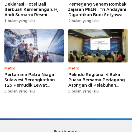
Deklarasi Hotel Bali
Pemegang Saham Rombak
Berbuah Kemenangan, Hj.
Jajaran PELNI, Tri Andayani
Andi Sumarni Resmi
Digantikan Budi Setyawan
Nahkodai DPW FK PKBM
Wijaya sebagai Dirut
1 bulan yang lalu
2 bulan yang lalu
Sulawesi Selatan
Metro
Metro
Pertamina Patra Niaga
Pelindo Regional 4 Buka
Sulawesi Berangkatkan
Puasa Bersama Pedagang
125 Pemudik Lewat
Asongan di Pelabuhan
Program Mudik Gratis
Makassar, Perkuat
5 bulan yang lalu
5 bulan yang lalu
MyPertamina 2026
Silaturahmi Ramadan
Ikuti kami di