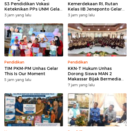
S3 Pendidikan Vokasi
Kemerdekaan RI, Rutan
Keteknikan PPs UNM Gelar
Kelas IIB Jeneponto Gelar
Workshop Artikel Ilmiah
Upacara Pembukaan Pekan
3 jam yang lalu
3 jam yang lalu
Olahraga
Pendidikan
Pendidikan
TIM PKM-PM Unhas Gelar
KKN-T Hukum Unhas
This Is Our Moment
Dorong Siswa MAN 2
Makassar Bijak Bermedia
5 jam yang lalu
Sosial
7 jam yang lalu