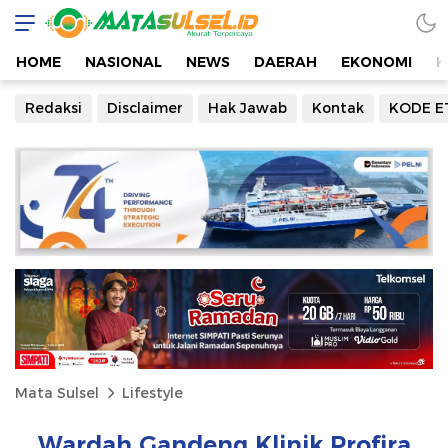
HOME
NASIONAL
NEWS
DAERAH
EKONOMI
K
Redaksi
Disclaimer
Hak Jawab
Kontak
KODE E
Mata Sulsel
Lifestyle
Wardah Gandeng Klinik Profira