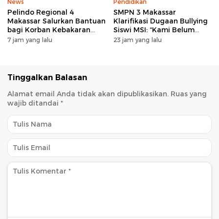
News
Pendidikan
Pelindo Regional 4
SMPN 3 Makassar
Makassar Salurkan Bantuan
Klarifikasi Dugaan Bullying
bagi Korban Kebakaran
Siswi MSI: “Kami Belum
Tallo
Menemukan Unsur
7 jam yang lalu
23 jam yang lalu
Perundungan”
Tinggalkan Balasan
Alamat email Anda tidak akan dipublikasikan.
Ruas yang
wajib ditandai
*