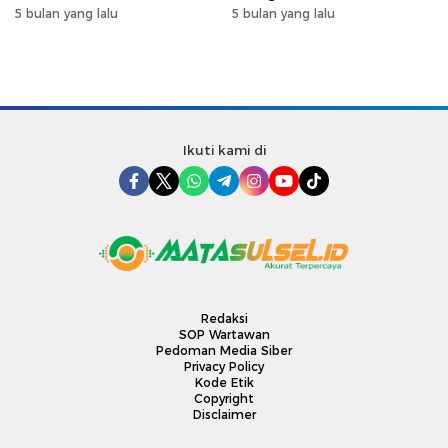
Program Mudik Gratis
Makassar, Perkuat
5 bulan yang lalu
5 bulan yang lalu
MyPertamina 2026
Silaturahmi Ramadan
Ikuti kami di
Redaksi
SOP Wartawan
Pedoman Media Siber
Privacy Policy
Kode Etik
Copyright
Disclaimer