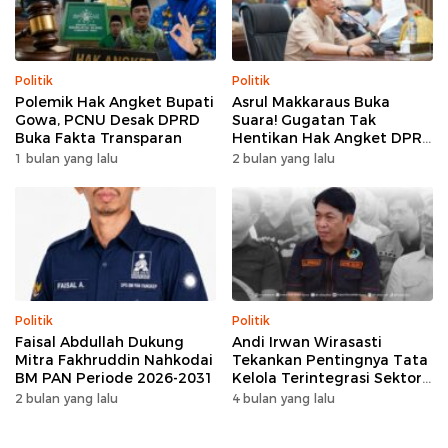
Politik
Politik
Polemik Hak Angket Bupati
Asrul Makkaraus Buka
Gowa, PCNU Desak DPRD
Suara! Gugatan Tak
Buka Fakta Transparan
Hentikan Hak Angket DPRD
Gowa
1 bulan yang lalu
2 bulan yang lalu
Politik
Politik
Faisal Abdullah Dukung
Andi Irwan Wirasasti
Mitra Fakhruddin Nahkodai
Tekankan Pentingnya Tata
BM PAN Periode 2026-2031
Kelola Terintegrasi Sektor
Peternakan Sulsel
2 bulan yang lalu
4 bulan yang lalu