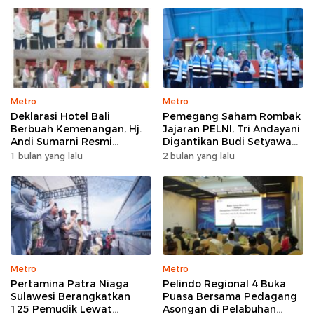
Metro
Metro
Deklarasi Hotel Bali
Pemegang Saham Rombak
Berbuah Kemenangan, Hj.
Jajaran PELNI, Tri Andayani
Andi Sumarni Resmi
Digantikan Budi Setyawan
Nahkodai DPW FK PKBM
Wijaya sebagai Dirut
1 bulan yang lalu
2 bulan yang lalu
Sulawesi Selatan
Metro
Metro
Pertamina Patra Niaga
Pelindo Regional 4 Buka
Sulawesi Berangkatkan
Puasa Bersama Pedagang
125 Pemudik Lewat
Asongan di Pelabuhan