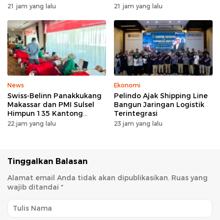
UNHAS Ciptakan UMKM
Pengurus KWKD, Tegaskan
21 jam yang lalu
21 jam yang lalu
Percontohan Desa Lentu
Pentingnya Kolaborasi
Sosial
News
Ekonomi
Swiss-Belinn Panakkukang
Pelindo Ajak Shipping Line
Makassar dan PMI Sulsel
Bangun Jaringan Logistik
Himpun 135 Kantong
Terintegrasi
Darah Lewat Aksi Donor
22 jam yang lalu
23 jam yang lalu
Darah untuk Kemanusiaan
Tinggalkan Balasan
Alamat email Anda tidak akan dipublikasikan.
Ruas yang
wajib ditandai
*