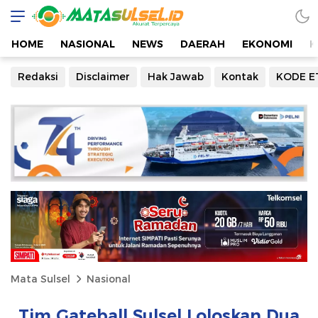
HOME
NASIONAL
NEWS
DAERAH
EKONOMI
K
Redaksi
Disclaimer
Hak Jawab
Kontak
KODE E
Mata Sulsel
Nasional
Tim Gateball Sulsel Loloskan Dua