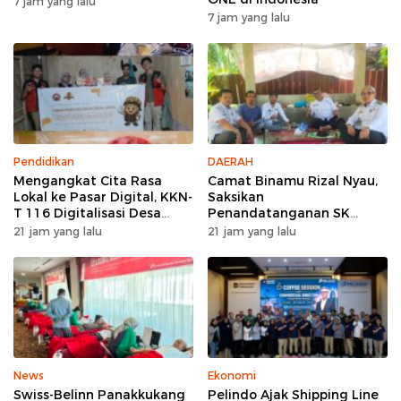
7 jam yang lalu
7 jam yang lalu
Pendidikan
DAERAH
Mengangkat Cita Rasa
Camat Binamu Rizal Nyau,
Lokal ke Pasar Digital, KKN-
Saksikan
T 116 Digitalisasi Desa
Penandatanganan SK
UNHAS Ciptakan UMKM
Pengurus KWKD, Tegaskan
21 jam yang lalu
21 jam yang lalu
Percontohan Desa Lentu
Pentingnya Kolaborasi
Sosial
News
Ekonomi
Swiss-Belinn Panakkukang
Pelindo Ajak Shipping Line