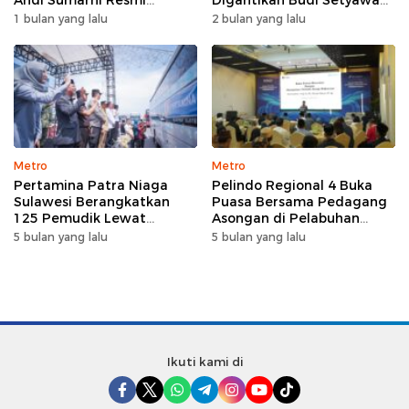
Nahkodai DPW FK PKBM
Wijaya sebagai Dirut
1 bulan yang lalu
2 bulan yang lalu
Sulawesi Selatan
Metro
Metro
Pertamina Patra Niaga
Pelindo Regional 4 Buka
Sulawesi Berangkatkan
Puasa Bersama Pedagang
125 Pemudik Lewat
Asongan di Pelabuhan
Program Mudik Gratis
Makassar, Perkuat
5 bulan yang lalu
5 bulan yang lalu
MyPertamina 2026
Silaturahmi Ramadan
Ikuti kami di