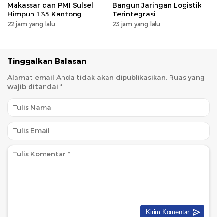
Makassar dan PMI Sulsel
Bangun Jaringan Logistik
Himpun 135 Kantong
Terintegrasi
Darah Lewat Aksi Donor
22 jam yang lalu
23 jam yang lalu
Darah untuk Kemanusiaan
Tinggalkan Balasan
Alamat email Anda tidak akan dipublikasikan.
Ruas yang
wajib ditandai
*