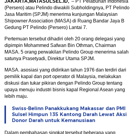
JAKARTA,MATASULSEL.ID,
– PT Pelabuhan Indonesia
(Persero) atau Pelindo diwakili Subholdingnya, PT Pelindo
Jasa Maritim (SPJM) menerima kunjungan Malaysian
Shipowner Association (MASA) di Ruang Bandar Jaya B
Gedung PT Pelindo (Persero) Lantai 7.
Pertemuan tersebut dihadiri oleh 20 orang delegasi yang
dipimpin Mohammed Safwan Bin Othman, Chairman
MASA. 5 orang perwakilan Pelindo Group menerima salah
satunya Prasetyadi, Direktur Utama SPJM.
MASA. asosiasi yang didirikan tahun 1976 dan terdiri dari
pemilik kapal dan port operator di Malaysia, melakukan
diskusi dan tukar pikiran dengan Pelindo Group tentang
upaya menuju industri bisnis kapal Regional Asean yang
lebih maju.
Swiss-Belinn Panakkukang Makassar dan PMI
Sulsel Himpun 135 Kantong Darah Lewat Aksi
Donor Darah untuk Kemanusiaan
Dalam pembahasan singkat tersebut beberapa yang