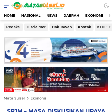
HOME
NASIONAL
NEWS
DAERAH
EKONOMI
K
Redaksi
Disclaimer
Hak Jawab
Kontak
KODE E
Mata Sulsel
Ekonomi
SPJM – MASA DISKUSIKAN UPAYA