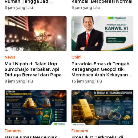
Rumah Tangga Jadi
Kembali Beroperasi Normal
Kompos di Bonto Tallasa
3 jam yang lalu
6 jam yang lalu
News
Opini
Mall Nipah di Jalan Urip
Paradoks Emas di Tengah
Sumoharjo Terbakar, Api
Ketegangan Geopolitik:
Diduga Berasal dari Papan
Membaca Arah Kekayaan di
Reklame
Era Turbulensi
8 jam yang lalu
16 jam yang lalu
Ekonomi
Ekonomi
Harga Emas Bergejolak,
Emas Ikut Terkoreksi di