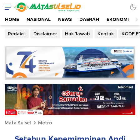
HOME
NASIONAL
NEWS
DAERAH
EKONOMI
K
Redaksi
Disclaimer
Hak Jawab
Kontak
KODE E
Mata Sulsel
Metro
Setahun Kepemimpinan Andi