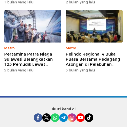
Nahkodai DPW FK PKBM
Wijaya sebagai Dirut
1 bulan yang lalu
2 bulan yang lalu
Sulawesi Selatan
Metro
Metro
Pertamina Patra Niaga
Pelindo Regional 4 Buka
Sulawesi Berangkatkan
Puasa Bersama Pedagang
125 Pemudik Lewat
Asongan di Pelabuhan
Program Mudik Gratis
Makassar, Perkuat
5 bulan yang lalu
5 bulan yang lalu
MyPertamina 2026
Silaturahmi Ramadan
Ikuti kami di