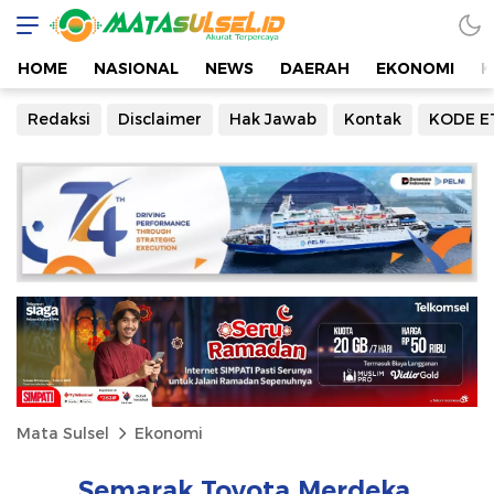
HOME
NASIONAL
NEWS
DAERAH
EKONOMI
K
Redaksi
Disclaimer
Hak Jawab
Kontak
KODE E
Mata Sulsel
Ekonomi
Semarak Toyota Merdeka,