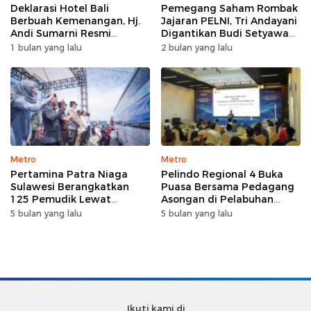
Deklarasi Hotel Bali
Pemegang Saham Rombak
Berbuah Kemenangan, Hj.
Jajaran PELNI, Tri Andayani
Andi Sumarni Resmi
Digantikan Budi Setyawan
Nahkodai DPW FK PKBM
Wijaya sebagai Dirut
1 bulan yang lalu
2 bulan yang lalu
Sulawesi Selatan
Metro
Metro
Pertamina Patra Niaga
Pelindo Regional 4 Buka
Sulawesi Berangkatkan
Puasa Bersama Pedagang
125 Pemudik Lewat
Asongan di Pelabuhan
Program Mudik Gratis
Makassar, Perkuat
5 bulan yang lalu
5 bulan yang lalu
MyPertamina 2026
Silaturahmi Ramadan
Ikuti kami di