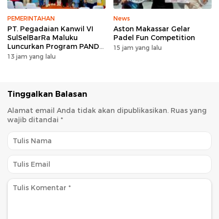
PEMERINTAHAN
News
PT. Pegadaian Kanwil VI
Aston Makassar Gelar
SulSelBarRa Maluku
Padel Fun Competition
Luncurkan Program PANDE
15 jam yang lalu
EMAS untuk Perkuat
13 jam yang lalu
Pemberdayaan Masyarakat
Tinggalkan Balasan
Alamat email Anda tidak akan dipublikasikan.
Ruas yang
wajib ditandai
*