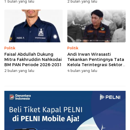
Gowa
1 bulan yang lalu
2 bulan yang lalu
Politik
Politik
Faisal Abdullah Dukung
Andi Irwan Wirasasti
Mitra Fakhruddin Nahkodai
Tekankan Pentingnya Tata
BM PAN Periode 2026-2031
Kelola Terintegrasi Sektor
Peternakan Sulsel
2 bulan yang lalu
4 bulan yang lalu