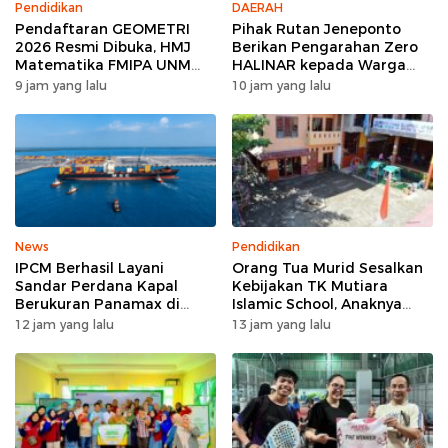
Pendidikan
DAERAH
Pendaftaran GEOMETRI
Pihak Rutan Jeneponto
2026 Resmi Dibuka, HMJ
Berikan Pengarahan Zero
Matematika FMIPA UNM
HALINAR kepada Warga
Siapkan Ajang Kompetisi
Binaan di Blok Hunian
9 jam yang lalu
10 jam yang lalu
Matematika Nasional
News
Pendidikan
IPCM Berhasil Layani
Orang Tua Murid Sesalkan
Sandar Perdana Kapal
Kebijakan TK Mutiara
Berukuran Panamax di
Islamic School, Anaknya
Pelabuhan Patimban
Dikeluarkan Usai Insiden
12 jam yang lalu
13 jam yang lalu
Menggigit Teman