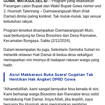
GOWA
,
MATASULSEL.ID
– Program yang ditawarkan
Pasangan calon Bupati dan Wakil Bupati Gowa nomor urut
2, Husniah Talenrang – Darmawangsyah Muin (Hati
Damai) dinilai paling konkret. Tak muluk-muluk, tapi sesuai
kebutuhan rakyat.
Program tersebut disampaikan Darmawangsyah Muin,
saat berkunjung ke Desa Bissoloro dan Desa Rannaloe,
Kecamatan Bungaya, Sabtu (2/11/2024).
Dalam kesempatan itu juga, Sekretaris Gerindra Sulsel ini
melantik relawan Hati Damai di kedua desa sekaligus
memaparkan visi misinya di hadapan ratusan warga yang
hadir.
Asrul Makkaraus Buka Suara! Gugatan Tak
Hentikan Hak Angket DPRD Gowa
“Alhamdulillah, kami sangat bersyukur bisa berada di sini.
Kami berharap warga Bissoloro dan Rannaloe terus solid
mendukung Hati Damai. Insya Allah, jika terpilih, saya
bersama Ibu Husniah akan menjalankan sembilan