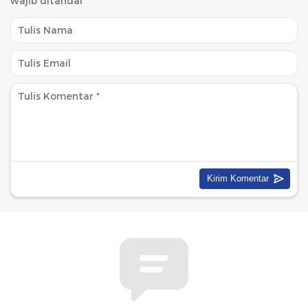
wajib ditandai
*