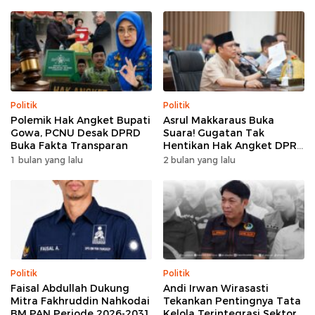
Politik
Politik
Polemik Hak Angket Bupati
Asrul Makkaraus Buka
Gowa, PCNU Desak DPRD
Suara! Gugatan Tak
Buka Fakta Transparan
Hentikan Hak Angket DPRD
Gowa
1 bulan yang lalu
2 bulan yang lalu
Politik
Politik
Faisal Abdullah Dukung
Andi Irwan Wirasasti
Mitra Fakhruddin Nahkodai
Tekankan Pentingnya Tata
BM PAN Periode 2026-2031
Kelola Terintegrasi Sektor