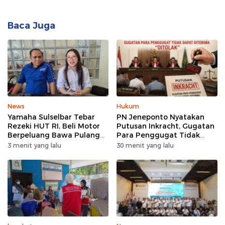
Baca Juga
News
Hukum
Yamaha Sulselbar Tebar
PN Jeneponto Nyatakan
Rezeki HUT RI, Beli Motor
Putusan Inkracht, Gugatan
Berpeluang Bawa Pulang
Para Penggugat Tidak
Motor Gratis
Dapat Diterima “Ditolak”
3 menit yang lalu
30 menit yang lalu