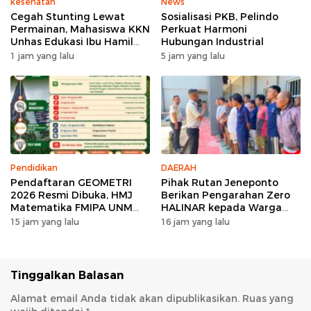
kesehatan
News
Cegah Stunting Lewat
Sosialisasi PKB, Pelindo
Permainan, Mahasiswa KKN
Perkuat Harmoni
Unhas Edukasi Ibu Hamil
Hubungan Industrial
dan Ibu Balita di Desa
1 jam yang lalu
5 jam yang lalu
Binuang
Pendidikan
DAERAH
Pendaftaran GEOMETRI
Pihak Rutan Jeneponto
2026 Resmi Dibuka, HMJ
Berikan Pengarahan Zero
Matematika FMIPA UNM
HALINAR kepada Warga
Siapkan Ajang Kompetisi
Binaan di Blok Hunian
15 jam yang lalu
16 jam yang lalu
Matematika Nasional
Tinggalkan Balasan
Alamat email Anda tidak akan dipublikasikan.
Ruas yang