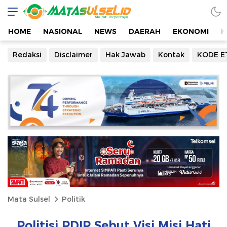
HOME
NASIONAL
NEWS
DAERAH
EKONOMI
K
Redaksi
Disclaimer
Hak Jawab
Kontak
KODE E
Mata Sulsel
Politik
Politisi PDIP Sebut Visi Misi Hati