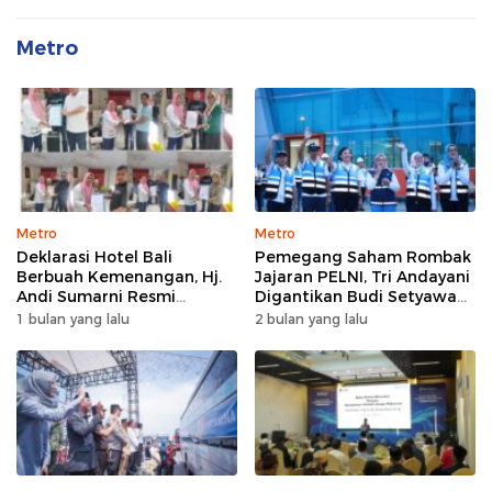
Metro
Metro
Metro
Deklarasi Hotel Bali
Pemegang Saham Rombak
Berbuah Kemenangan, Hj.
Jajaran PELNI, Tri Andayani
Andi Sumarni Resmi
Digantikan Budi Setyawan
Nahkodai DPW FK PKBM
Wijaya sebagai Dirut
1 bulan yang lalu
2 bulan yang lalu
Sulawesi Selatan