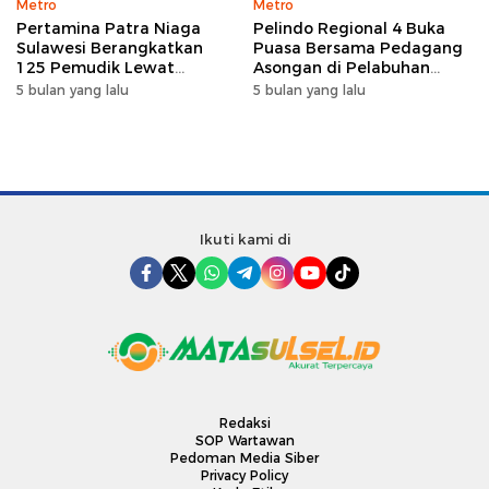
Metro
Metro
Pertamina Patra Niaga
Pelindo Regional 4 Buka
Sulawesi Berangkatkan
Puasa Bersama Pedagang
125 Pemudik Lewat
Asongan di Pelabuhan
Program Mudik Gratis
Makassar, Perkuat
5 bulan yang lalu
5 bulan yang lalu
MyPertamina 2026
Silaturahmi Ramadan
Ikuti kami di
Redaksi
SOP Wartawan
Pedoman Media Siber
Privacy Policy