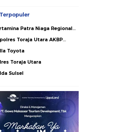
Terpopuler
rtamina Patra Niaga Regional
lawesi
polres Toraja Utara AKBP
ephanus Luckyto A.W. S.I.K. S.H.
lla Toyota
Si
lres Toraja Utara
lda Sulsel