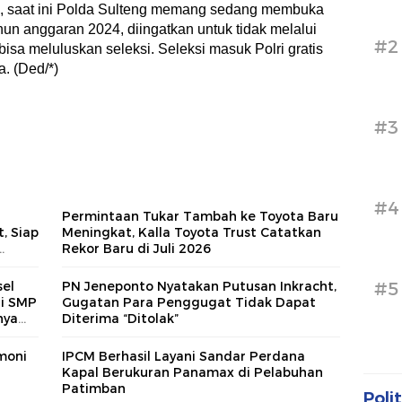
, saat ini Polda Sulteng memang sedang membuka
hun anggaran 2024, diingatkan untuk tidak melalui
#2
isa meluluskan seleksi. Seleksi masuk Polri gratis
a. (Ded/*)
#3
#4
Permintaan Tukar Tambah ke Toyota Baru
, Siap
Meningkat, Kalla Toyota Trust Catatkan
Rekor Baru di Juli 2026
asi
#5
el
PN Jeneponto Nyatakan Putusan Inkracht,
di SMP
Gugatan Para Penggugat Tidak Dapat
nya
Diterima “Ditolak”
rmoni
IPCM Berhasil Layani Sandar Perdana
Kapal Berukuran Panamax di Pelabuhan
Patimban
Polit