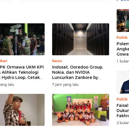
Politik
Polem
Angke
Gowa
DPRD 
ikan
News
1 bulan
Trans
PPK Ormawa UKM KPI
Indosat, Ooredoo Group,
 Alihkan Teknologi
Nokia, dan NVIDIA
 Hydro Loop, Cetak
Luncurkan Zankore by
si Desa untuk Perkuat
Indosat, Siap Layani
ang lalu
7 jam yang lalu
nian Cerdas di Bone
Kawasan Asia-Pasifik
dengan Platform
Infrastruktur AI
Politik
Terintegerasi
Faisa
Dukun
Fakhr
Nahk
2 bulan
Perio