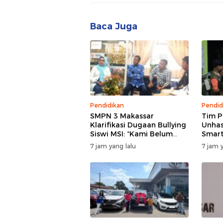
Baca Juga
Pendidikan
Pendid
SMPN 3 Makassar
Tim 
Klarifikasi Dugaan Bullying
Unhas
Siswi MSI: “Kami Belum
Smart
Menemukan Unsur
Tekni
7 jam yang lalu
7 jam y
Perundungan”
Perta