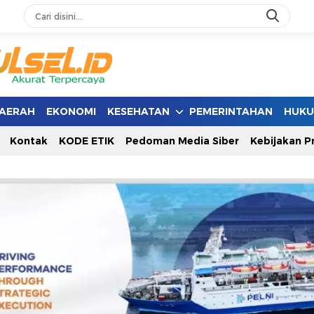
AERAH
EKONOMI
KESEHATAN
PEMERINTAHAN
HUK
Kontak
KODE ETIK
Pedoman Media Siber
Kebijakan Pr