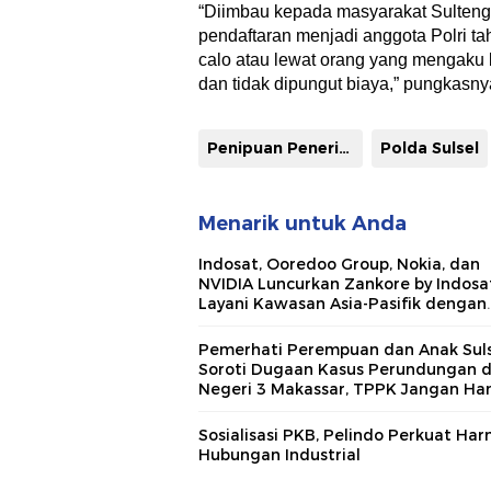
“Diimbau kepada masyarakat Sulteng
pendaftaran menjadi anggota Polri ta
calo atau lewat orang yang mengaku b
dan tidak dipungut biaya,” pungkasny
Penipuan Penerimaan Anggota Polri Tahun 2023
Polda Sulsel
Menarik untuk Anda
Indosat, Ooredoo Group, Nokia, dan
NVIDIA Luncurkan Zankore by Indosat
Layani Kawasan Asia-Pasifik dengan
Platform Infrastruktur AI Terinteger
Pemerhati Perempuan dan Anak Suls
Soroti Dugaan Kasus Perundungan 
Negeri 3 Makassar, TPPK Jangan Ha
Menjadi Formalitas
Sosialisasi PKB, Pelindo Perkuat Ha
Hubungan Industrial