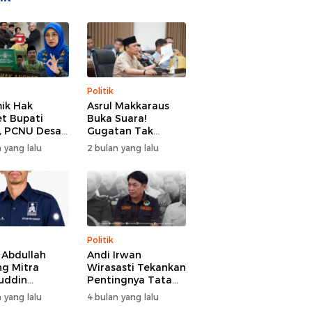
Politik
ik Hak
Asrul Makkaraus
t Bupati
Buka Suara!
, PCNU Desak
Gugatan Tak
Buka Fakta
Hentikan Hak
 yang lalu
2 bulan yang lalu
paran
Angket DPRD
Gowa
Politik
l Abdullah
Andi Irwan
g Mitra
Wirasasti Tekankan
uddin
Pentingnya Tata
odai BM PAN
Kelola Terintegrasi
 yang lalu
4 bulan yang lalu
de 2026-2031
Sektor Peternakan