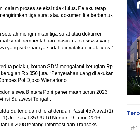
 dalam proses seleksi tidak lulus. Pelaku tetap
ngirimkan tiga surat atau dokumen file berbentuk
 setelah mengirimkan tiga surat atau dokumen
perihal surat pemberitahuan masuk calon siswa yang
 yang sebenarnya sudah dinyatakan tidak lulus,”
kedua pelaku, korban SDM mengalami kerugian Rp
kerugian Rp 350 juta. “Penyerahan uang dilakukan
g Kombes Pol Djoko Wienartono.
alon siswa Bintara Polri penerimaan tahun 2023,
ovinsi Sulawesi Tengah.
olda Sulteng dan dijerat dengan Pasal 45 A ayat (1)
Terp
at (1) Jo. Pasal 35 UU RI Nomor 19 tahun 2016
 tahun 2008 tentang Informasi dan Transaksi
#1