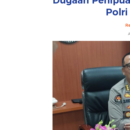
Dugaan Penipua
Polr
Re
A