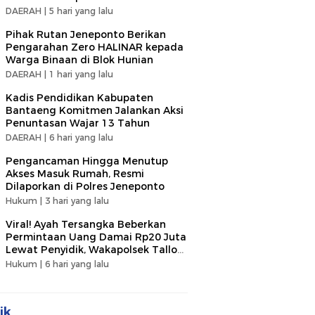
DAERAH |
5 hari yang lalu
Pihak Rutan Jeneponto Berikan
Pengarahan Zero HALINAR kepada
Warga Binaan di Blok Hunian
DAERAH |
1 hari yang lalu
Kadis Pendidikan Kabupaten
Bantaeng Komitmen Jalankan Aksi
Penuntasan Wajar 13 Tahun
DAERAH |
6 hari yang lalu
Pengancaman Hingga Menutup
Akses Masuk Rumah, Resmi
Dilaporkan di Polres Jeneponto
Hukum |
3 hari yang lalu
Viral! Ayah Tersangka Beberkan
Permintaan Uang Damai Rp20 Juta
Lewat Penyidik, Wakapolsek Tallo
Klarifikasi Soal Terima Uang Rp3
Hukum |
6 hari yang lalu
Juta
ik