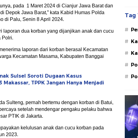
tunya, pada 1 Maret 2024 di Cianjur Jawa Barat dan
4 di Depok Jawa Barat,” kata Kabid Humas Polda
Tag 
 di Palu, Senin 8 April 2024.
#
Pe
ri laporan dua korban yang dijanjikan anak dan cucu
Su
Polri.
#
Ka
St
 menerima laporan dari korban berasal Kecamatan
#
Ka
M.
 warga Kecamatan Masama, Kabupaten Banggai
#
Po
ak Sulsel Soroti Dugaan Kasus
#
Po
3 Makassar, TPPK Jangan Hanya Menjadi
da Sulteng, pernah bertemu dengan korban di Batui,
percaya setelah mendengar pengaku pelaku bahwa
ar PTIK di Jakarta.
ngupayakan kelulusan anak dan cucu korban pada
un 2023.