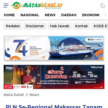
HOME
NASIONAL
NEWS
DAERAH
EKONOMI
K
Redaksi
Disclaimer
Hak Jawab
Kontak
KODE E
Mata Sulsel
News
PLN Se-Regional Makassar Tanam