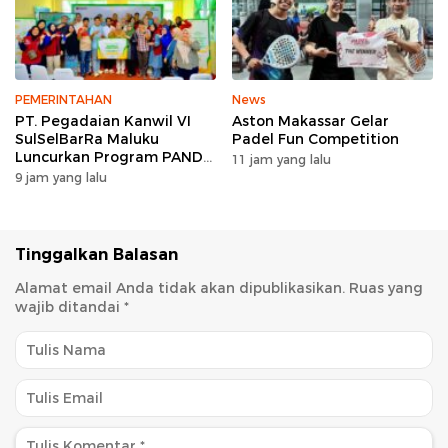
PEMERINTAHAN
News
PT. Pegadaian Kanwil VI
Aston Makassar Gelar
SulSelBarRa Maluku
Padel Fun Competition
Luncurkan Program PANDE
11 jam yang lalu
EMAS untuk Perkuat
9 jam yang lalu
Pemberdayaan Masyarakat
Tinggalkan Balasan
Alamat email Anda tidak akan dipublikasikan.
Ruas yang
wajib ditandai
*