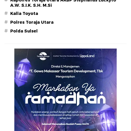
A.W. S.I.K. S.H. M.Si
#
Kalla Toyota
#
Polres Toraja Utara
#
Polda Sulsel