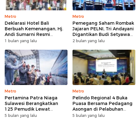
Metro
Metro
Deklarasi Hotel Bali
Pemegang Saham Rombak
Berbuah Kemenangan, Hj.
Jajaran PELNI, Tri Andayani
Andi Sumarni Resmi
Digantikan Budi Setyawan
Nahkodai DPW FK PKBM
Wijaya sebagai Dirut
1 bulan yang lalu
2 bulan yang lalu
Sulawesi Selatan
Metro
Metro
Pertamina Patra Niaga
Pelindo Regional 4 Buka
Sulawesi Berangkatkan
Puasa Bersama Pedagang
125 Pemudik Lewat
Asongan di Pelabuhan
Program Mudik Gratis
Makassar, Perkuat
5 bulan yang lalu
5 bulan yang lalu
MyPertamina 2026
Silaturahmi Ramadan