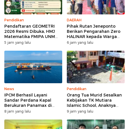
Pendidikan
DAERAH
Pendaftaran GEOMETRI
Pihak Rutan Jeneponto
2026 Resmi Dibuka, HMJ
Berikan Pengarahan Zero
Matematika FMIPA UNM
HALINAR kepada Warga
Siapkan Ajang Kompetisi
Binaan di Blok Hunian
5 jam yang lalu
6 jam yang lalu
Matematika Nasional
News
Pendidikan
IPCM Berhasil Layani
Orang Tua Murid Sesalkan
Sandar Perdana Kapal
Kebijakan TK Mutiara
Berukuran Panamax di
Islamic School, Anaknya
Pelabuhan Patimban
Dikeluarkan Usai Insiden
8 jam yang lalu
9 jam yang lalu
Menggigit Teman