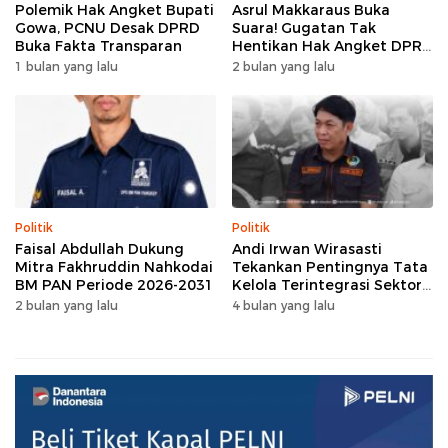
Polemik Hak Angket Bupati
Asrul Makkaraus Buka
Gowa, PCNU Desak DPRD
Suara! Gugatan Tak
Buka Fakta Transparan
Hentikan Hak Angket DPRD
Gowa
1 bulan yang lalu
2 bulan yang lalu
Politik
Politik
Faisal Abdullah Dukung
Andi Irwan Wirasasti
Mitra Fakhruddin Nahkodai
Tekankan Pentingnya Tata
BM PAN Periode 2026-2031
Kelola Terintegrasi Sektor
Peternakan Sulsel
2 bulan yang lalu
4 bulan yang lalu