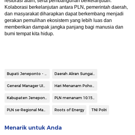
restorasi alam, serta pembangunan berkelanjutan.
Kolaborasi berkelanjutan antara PLN, pemerintah daerah,
dan masyarakat diharapkan dapat berkembang menjadi
gerakan pemulihan ekosistem yang lebih luas dan
memberikan dampak jangka panjang bagi manusia dan
bumi tempat kita hidup.
Bupati Jeneponto - Paris Yasir
Daerah Aliran Sungai (DAS)
General Manager UIP Sulawesi - Wisnu Kuntjoro Adi
Hari Menanam Pohon Indonesia (HMPI) 2025
Kabupaten Jeneponto
PLN menanam 10.150 pohon
PLN se-Regional Makassar
Roots of Energy
TNI Polri
Menarik untuk Anda