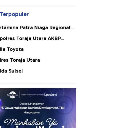
Terpopuler
rtamina Patra Niaga Regional
lawesi
polres Toraja Utara AKBP
ephanus Luckyto A.W. S.I.K. S.H.
lla Toyota
Si
lres Toraja Utara
lda Sulsel