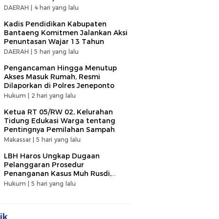
DAERAH |
4 hari yang lalu
Kadis Pendidikan Kabupaten
Bantaeng Komitmen Jalankan Aksi
Penuntasan Wajar 13 Tahun
DAERAH |
5 hari yang lalu
Pengancaman Hingga Menutup
Akses Masuk Rumah, Resmi
Dilaporkan di Polres Jeneponto
Hukum |
2 hari yang lalu
Ketua RT 05/RW 02, Kelurahan
Tidung Edukasi Warga tentang
Pentingnya Pemilahan Sampah
Makassar |
5 hari yang lalu
LBH Haros Ungkap Dugaan
Pelanggaran Prosedur
Penanganan Kasus Muh Rusdi,
Segera Laporkan ke Dumas Polri
Hukum |
5 hari yang lalu
ik