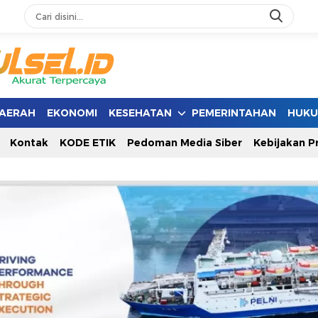
AERAH
EKONOMI
KESEHATAN
PEMERINTAHAN
HUK
Kontak
KODE ETIK
Pedoman Media Siber
Kebijakan Pr