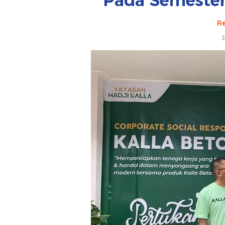
Pada Semeste
Re
J