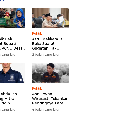
Politik
ik Hak
Asrul Makkaraus
t Bupati
Buka Suara!
, PCNU Desak
Gugatan Tak
Buka Fakta
Hentikan Hak
 yang lalu
2 bulan yang lalu
paran
Angket DPRD
Gowa
Politik
l Abdullah
Andi Irwan
g Mitra
Wirasasti Tekankan
uddin
Pentingnya Tata
odai BM PAN
Kelola Terintegrasi
 yang lalu
4 bulan yang lalu
de 2026-2031
Sektor Peternakan