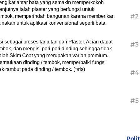
pengikat antar bata yang semakin memperkokoh
njutnya ialah plaster yang berfungsi untuk
#2
tembok, memperindah bangunan karena memberikan
unakan untuk aplikasi konvensional seperti bata
i sebagai proses lanjutan dari Plaster. Acian dapat
#3
bok, dan mengisi pori-pori dinding sehingga tidak
 ialah Skim Coat yang merupakan varian premium.
ermukaan dinding / tembok, memperbaiki fungsi
k rambut pada dinding / tembok. (*/rls)
#4
#5
Polit