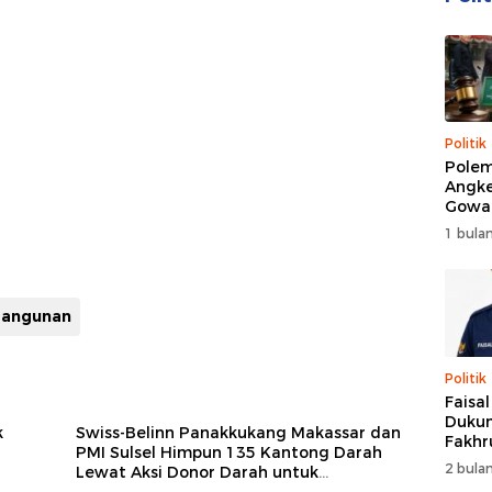
Politik
Polem
Angke
Gowa
DPRD 
1 bulan
Trans
angunan
Politik
Faisa
Dukun
k
Swiss-Belinn Panakkukang Makassar dan
Fakhr
PMI Sulsel Himpun 135 Kantong Darah
Nahk
2 bulan
Lewat Aksi Donor Darah untuk
Perio
Kemanusiaan