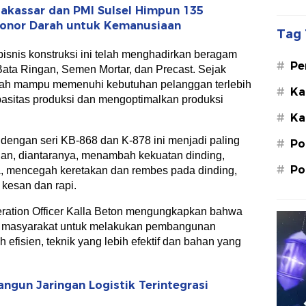
akassar dan PMI Sulsel Himpun 135
Donor Darah untuk Kemanusiaan
Tag 
bisnis konstruksi ini telah menghadirkan beragam
#
Pe
Bata Ringan, Semen Mortar, dan Precast. Sejak
Su
lah mampu memenuhi kebutuhan pelanggan terlebih
#
Ka
sitas produksi dan mengoptimalkan produksi
St
#
Ka
M.
 dengan seri KB-868 dan K-878 ini menjadi paling
#
Po
lan, diantaranya, menambah kekuatan dinding,
#
Po
a, mencegah keretakan dan rembes pada dinding,
kesan dan rapi.
eration Officer Kalla Beton mengungkapkan bahwa
agi masyarakat untuk melakukan pembangunan
 efisien, teknik yang lebih efektif dan bahan yang
angun Jaringan Logistik Terintegrasi