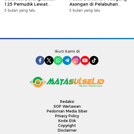
125 Pemudik Lewat
Asongan di Pelabuhan
Program Mudik Gratis
Makassar, Perkuat
5 bulan yang lalu
5 bulan yang lalu
MyPertamina 2026
Silaturahmi Ramadan
Ikuti kami di
Redaksi
SOP Wartawan
Pedoman Media Siber
Privacy Policy
Kode Etik
Copyright
Disclaimer