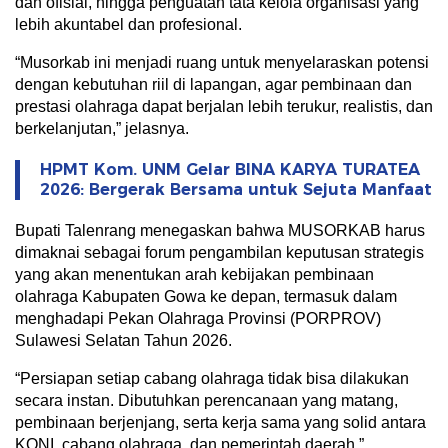
dan ofisial, hingga penguatan tata kelola organisasi yang
lebih akuntabel dan profesional.
“Musorkab ini menjadi ruang untuk menyelaraskan potensi
dengan kebutuhan riil di lapangan, agar pembinaan dan
prestasi olahraga dapat berjalan lebih terukur, realistis, dan
berkelanjutan,” jelasnya.
HPMT Kom. UNM Gelar BINA KARYA TURATEA
2026: Bergerak Bersama untuk Sejuta Manfaat
Bupati Talenrang menegaskan bahwa MUSORKAB harus
dimaknai sebagai forum pengambilan keputusan strategis
yang akan menentukan arah kebijakan pembinaan
olahraga Kabupaten Gowa ke depan, termasuk dalam
menghadapi Pekan Olahraga Provinsi (PORPROV)
Sulawesi Selatan Tahun 2026.
“Persiapan setiap cabang olahraga tidak bisa dilakukan
secara instan. Dibutuhkan perencanaan yang matang,
pembinaan berjenjang, serta kerja sama yang solid antara
KONI, cabang olahraga, dan pemerintah daerah,”