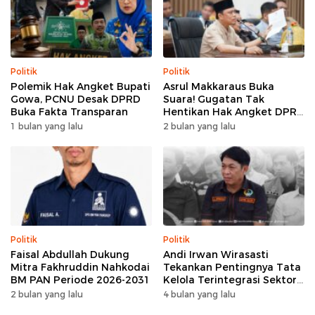
Politik
Politik
Polemik Hak Angket Bupati
Asrul Makkaraus Buka
Gowa, PCNU Desak DPRD
Suara! Gugatan Tak
Buka Fakta Transparan
Hentikan Hak Angket DPRD
Gowa
1 bulan yang lalu
2 bulan yang lalu
Politik
Politik
Faisal Abdullah Dukung
Andi Irwan Wirasasti
Mitra Fakhruddin Nahkodai
Tekankan Pentingnya Tata
BM PAN Periode 2026-2031
Kelola Terintegrasi Sektor
Peternakan Sulsel
2 bulan yang lalu
4 bulan yang lalu