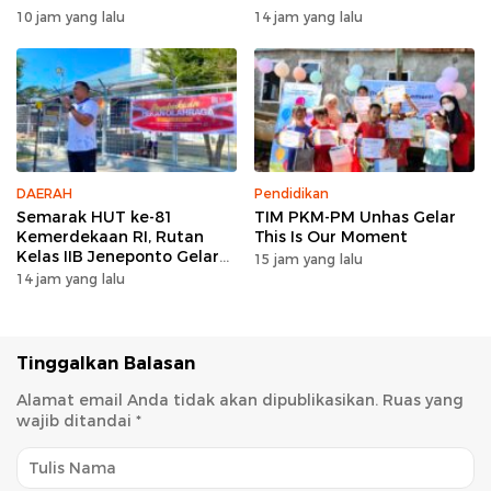
Tallasa
Workshop Artikel Ilmiah
10 jam yang lalu
14 jam yang lalu
DAERAH
Pendidikan
Semarak HUT ke-81
TIM PKM-PM Unhas Gelar
Kemerdekaan RI, Rutan
This Is Our Moment
Kelas IIB Jeneponto Gelar
15 jam yang lalu
Upacara Pembukaan Pekan
14 jam yang lalu
Olahraga
Tinggalkan Balasan
Alamat email Anda tidak akan dipublikasikan.
Ruas yang
wajib ditandai
*