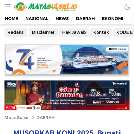
HOME
NASIONAL
NEWS
DAERAH
EKONOMI
K
Redaksi
Disclaimer
Hak Jawab
Kontak
KODE E
Mata Sulsel
DAERAH
MUSORKAB KONI 2025, Bupati