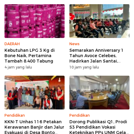
DAERAH
News
Kebutuhan LPG 3 Kg di
Semarakan Anniversary 1
Bone Naik, Pertamina
Tahun Avoce Celebes,
Tambah 8.400 Tabung
Hadirkan Jalan Santai,
Bakti Sosial, dan Hiburan
4 jam yang lalu
10 jam yang lalu
Spektakuler di Bulukumba
Pendidikan
Pendidikan
KKN-T Unhas 116 Petakan
Dorong Publikasi Q1, Prodi
Kerawanan Banjir dan Jalur
S3 Pendidikan Vokasi
Evakuasi di Desa Bonto
Keteknikan PPs UNM Gelar