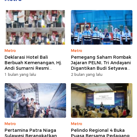
Metro
Metro
Deklarasi Hotel Bali
Pemegang Saham Rombak
Berbuah Kemenangan, Hj.
Jajaran PELNI, Tri Andayani
Andi Sumarni Resmi
Digantikan Budi Setyawan
Nahkodai DPW FK PKBM
Wijaya sebagai Dirut
1 bulan yang lalu
2 bulan yang lalu
Sulawesi Selatan
Metro
Metro
Pertamina Patra Niaga
Pelindo Regional 4 Buka
Sulawesi Berangkatkan
Puasa Bersama Pedagang