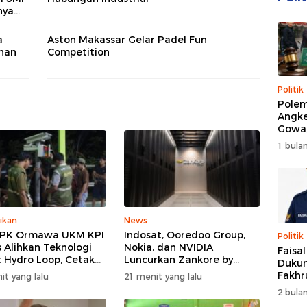
nya
a
Aston Makassar Gelar Padel Fun
han
Competition
Politik
Polem
Angke
Gowa
DPRD 
1 bulan
Trans
ikan
News
PPK Ormawa UKM KPI
Indosat, Ooredoo Group,
Politik
 Alihkan Teknologi
Nokia, dan NVIDIA
Faisa
 Hydro Loop, Cetak
Luncurkan Zankore by
Dukun
si Desa untuk Perkuat
Indosat, Siap Layani
Fakhr
it yang lalu
21 menit yang lalu
nian Cerdas di Bone
Kawasan Asia-Pasifik
Nahk
2 bulan
dengan Platform
Perio