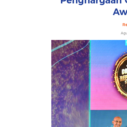
Penghargaan 
Aw
Re
Agu