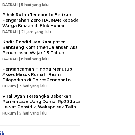
DAERAH |
5 hari yang lalu
Pihak Rutan Jeneponto Berikan
Pengarahan Zero HALINAR kepada
Warga Binaan di Blok Hunian
DAERAH |
21 jam yang lalu
Kadis Pendidikan Kabupaten
Bantaeng Komitmen Jalankan Aksi
Penuntasan Wajar 13 Tahun
DAERAH |
6 hari yang lalu
Pengancaman Hingga Menutup
Akses Masuk Rumah, Resmi
Dilaporkan di Polres Jeneponto
Hukum |
3 hari yang lalu
Viral! Ayah Tersangka Beberkan
Permintaan Uang Damai Rp20 Juta
Lewat Penyidik, Wakapolsek Tallo
Klarifikasi Soal Terima Uang Rp3
Hukum |
5 hari yang lalu
Juta
ik