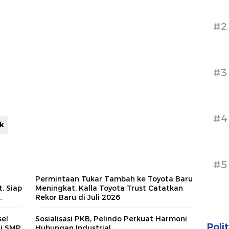
#2
#3
#4
ik
#5
Permintaan Tukar Tambah ke Toyota Baru
, Siap
Meningkat, Kalla Toyota Trust Catatkan
Rekor Baru di Juli 2026
asi
el
Sosialisasi PKB, Pelindo Perkuat Harmoni
Polit
di SMP
Hubungan Industrial