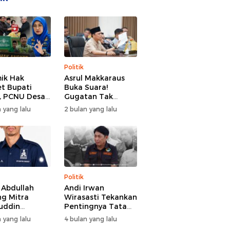
Politik
ik Hak
Asrul Makkaraus
t Bupati
Buka Suara!
, PCNU Desak
Gugatan Tak
Buka Fakta
Hentikan Hak
 yang lalu
2 bulan yang lalu
paran
Angket DPRD
Gowa
Politik
l Abdullah
Andi Irwan
g Mitra
Wirasasti Tekankan
uddin
Pentingnya Tata
odai BM PAN
Kelola Terintegrasi
 yang lalu
4 bulan yang lalu
de 2026-2031
Sektor Peternakan