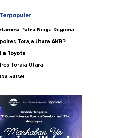
Terpopuler
rtamina Patra Niaga Regional
lawesi
polres Toraja Utara AKBP
ephanus Luckyto A.W. S.I.K. S.H.
lla Toyota
Si
lres Toraja Utara
lda Sulsel