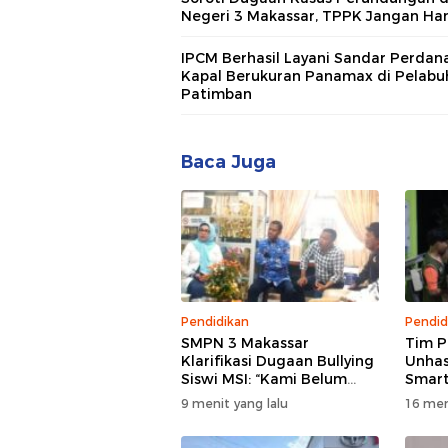
Negeri 3 Makassar, TPPK Jangan Ha
Menjadi Formalitas
IPCM Berhasil Layani Sandar Perdan
Kapal Berukuran Panamax di Pelabu
Patimban
Baca Juga
Pendidikan
Pendid
SMPN 3 Makassar
Tim 
Klarifikasi Dugaan Bullying
Unhas
Siswi MSI: “Kami Belum
Smart
Menemukan Unsur
Tekni
9 menit yang lalu
16 men
Perundungan”
Perta