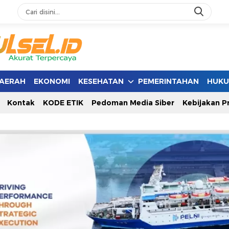
AERAH
EKONOMI
KESEHATAN
PEMERINTAHAN
HUK
Kontak
KODE ETIK
Pedoman Media Siber
Kebijakan Pr