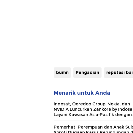
bumn
Pengadian
reputasi ba
Menarik untuk Anda
Indosat, Ooredoo Group, Nokia, dan
NVIDIA Luncurkan Zankore by Indosat
Layani Kawasan Asia-Pasifik dengan
Platform Infrastruktur AI Terinteger
Pemerhati Perempuan dan Anak Suls
Soroti Dugaan Kasus Perundungan 