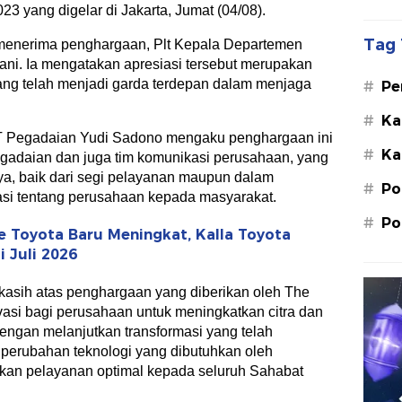
23 yang digelar di Jakarta, Jumat (04/08).
Tag 
menerima penghargaan, Plt Kepala Departemen
ni. Ia mengatakan apresiasi tersebut merupakan
ng telah menjadi garda terdepan dalam menjaga
#
Pe
Su
#
Ka
St
T Pegadaian Yudi Sadono mengaku penghargaan ini
#
Ka
M.
egadaian dan juga tim komunikasi perusahaan, yang
ya, baik dari segi pelayanan maupun dalam
#
Po
si tentang perusahaan kepada masyarakat.
#
Po
 Toyota Baru Meningkat, Kalla Toyota
 Juli 2026
asih atas penghargaan yang diberikan oleh The
ivasi bagi perusahaan untuk meningkatkan citra dan
 dengan melanjutkan transformasi yang telah
i perubahan teknologi yang dibutuhkan oleh
kan pelayanan optimal kepada seluruh Sahabat