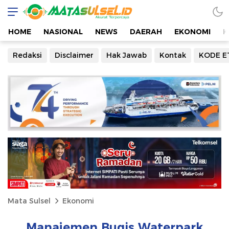
HOME
NASIONAL
NEWS
DAERAH
EKONOMI
K
Redaksi
Disclaimer
Hak Jawab
Kontak
KODE E
Mata Sulsel
Ekonomi
Manajemen Bugis Waterpark