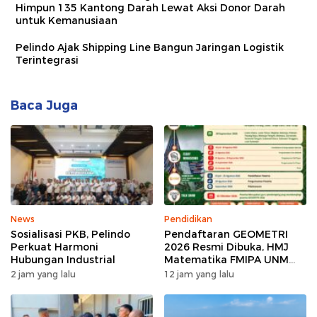
Himpun 135 Kantong Darah Lewat Aksi Donor Darah
untuk Kemanusiaan
Pelindo Ajak Shipping Line Bangun Jaringan Logistik
Terintegrasi
Baca Juga
News
Pendidikan
Sosialisasi PKB, Pelindo
Pendaftaran GEOMETRI
Perkuat Harmoni
2026 Resmi Dibuka, HMJ
Hubungan Industrial
Matematika FMIPA UNM
Siapkan Ajang Kompetisi
2 jam yang lalu
12 jam yang lalu
Matematika Nasional