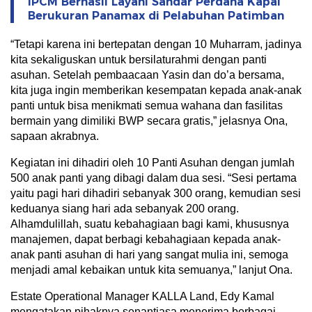
IPCM Berhasil Layani Sandar Perdana Kapal
Berukuran Panamax di Pelabuhan Patimban
“Tetapi karena ini bertepatan dengan 10 Muharram, jadinya
kita sekaliguskan untuk bersilaturahmi dengan panti
asuhan. Setelah pembaacaan Yasin dan do’a bersama,
kita juga ingin memberikan kesempatan kepada anak-anak
panti untuk bisa menikmati semua wahana dan fasilitas
bermain yang dimiliki BWP secara gratis,” jelasnya Ona,
sapaan akrabnya.
Kegiatan ini dihadiri oleh 10 Panti Asuhan dengan jumlah
500 anak panti yang dibagi dalam dua sesi. “Sesi pertama
yaitu pagi hari dihadiri sebanyak 300 orang, kemudian sesi
keduanya siang hari ada sebanyak 200 orang.
Alhamdulillah, suatu kebahagiaan bagi kami, khususnya
manajemen, dapat berbagi kebahagiaan kepada anak-
anak panti asuhan di hari yang sangat mulia ini, semoga
menjadi amal kebaikan untuk kita semuanya,” lanjut Ona.
Estate Operational Manager KALLA Land, Edy Kamal
mengatakan pihaknya senantiasa menerima berbagai