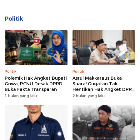
Politik
Politik
Politik
Polemik Hak Angket Bupati
Asrul Makkaraus Buka
Gowa, PCNU Desak DPRD
Suara! Gugatan Tak
Buka Fakta Transparan
Hentikan Hak Angket DPRD
Gowa
1 bulan yang lalu
2 bulan yang lalu