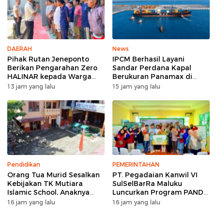
DAERAH
News
Pihak Rutan Jeneponto
IPCM Berhasil Layani
Berikan Pengarahan Zero
Sandar Perdana Kapal
HALINAR kepada Warga
Berukuran Panamax di
Binaan di Blok Hunian
Pelabuhan Patimban
13 jam yang lalu
15 jam yang lalu
Pendidikan
PEMERINTAHAN
Orang Tua Murid Sesalkan
PT. Pegadaian Kanwil VI
Kebijakan TK Mutiara
SulSelBarRa Maluku
Islamic School, Anaknya
Luncurkan Program PANDE
Dikeluarkan Usai Insiden
EMAS untuk Perkuat
16 jam yang lalu
16 jam yang lalu
Menggigit Teman
Pemberdayaan Masyarakat