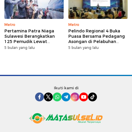
Metro
Metro
Pertamina Patra Niaga
Pelindo Regional 4 Buka
Sulawesi Berangkatkan
Puasa Bersama Pedagang
125 Pemudik Lewat
Asongan di Pelabuhan
Program Mudik Gratis
Makassar, Perkuat
5 bulan yang lalu
5 bulan yang lalu
MyPertamina 2026
Silaturahmi Ramadan
Ikuti kami di