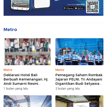
Metro
Metro
Metro
Deklarasi Hotel Bali
Pemegang Saham Rombak
Berbuah Kemenangan, Hj.
Jajaran PELNI, Tri Andayani
Andi Sumarni Resmi
Digantikan Budi Setyawan
Nahkodai DPW FK PKBM
Wijaya sebagai Dirut
1 bulan yang lalu
2 bulan yang lalu
Sulawesi Selatan