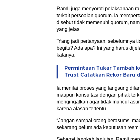
Ramli juga menyoroti pelaksanaan ra
terkait persoalan quorum. Ia mempe
disebut tidak memenuhi quorum, nam
yang jelas.
“Yang jadi pertanyaan, sebelumnya ti
begitu? Ada apa? Ini yang harus dije
katanya.
Permintaan Tukar Tambah ke
Trust Catatkan Rekor Baru di
Ia menilai proses yang langsung di
maupun konsultasi dengan pihak terka
mengingatkan agar tidak muncul asums
karena alasan tertentu.
“Jangan sampai orang berasumsi mac
sekarang belum ada keputusan resmi d
Sebagai langkah lanjutan, Ramli men