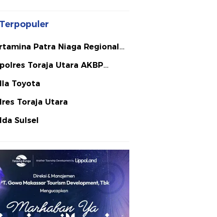
Terpopuler
rtamina Patra Niaga Regional
lawesi
polres Toraja Utara AKBP
ephanus Luckyto A.W. S.I.K. S.H.
lla Toyota
Si
lres Toraja Utara
lda Sulsel