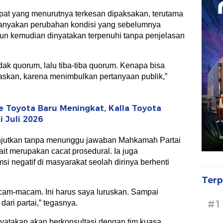
pat yang menurutnya terkesan dipaksakan, terutama
rtanyakan perubahan kondisi yang sebelumnya
un kemudian dinyatakan terpenuhi tanpa penjelasan
dak quorum, lalu tiba-tiba quorum. Kenapa bisa
laskan, karena menimbulkan pertanyaan publik,”
 Toyota Baru Meningkat, Kalla Toyota
 Juli 2026
lanjutkan tanpa menunggu jawaban Mahkamah Partai
it merupakan cacat prosedural. Ia juga
i negatif di masyarakat seolah dirinya berhenti
Terp
am-macam. Ini harus saya luruskan. Sampai
#1
ari partai,” tegasnya.
yatakan akan berkonsultasi dengan tim kuasa