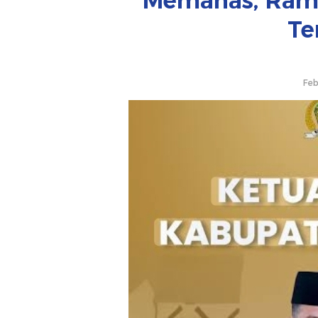
Memanas, Raml
Te
Feb