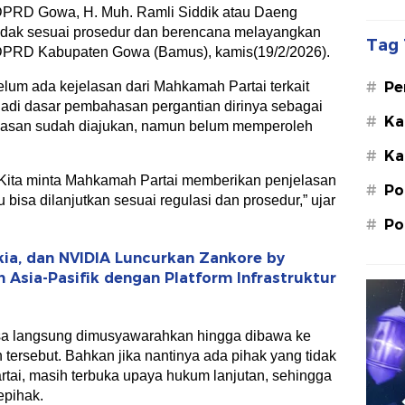
PRD Gowa, H. Muh. Ramli Siddik atau Daeng
tidak sesuai prosedur dan berencana melayangkan
Tag 
PRD Kabupaten Gowa (Bamus), kamis(19/2/2026).
#
Pe
elum ada kejelasan dari Mahkamah Partai terkait
Su
di dasar pembahasan pergantian dirinya sebagai
#
Ka
elasan sudah diajukan, namun belum memperoleh
St
#
Ka
M.
 Kita minta Mahkamah Partai memberikan penjelasan
#
Po
 bisa dilanjutkan sesuai regulasi dan prosedur,” ujar
#
Po
kia, dan NVIDIA Luncurkan Zankore by
n Asia-Pasifik dengan Platform Infrastruktur
 bisa langsung dimusyawarahkan hingga dibawa ke
tersebut. Bahkan jika nantinya ada pihak yang tidak
tai, masih terbuka upaya hukum lanjutan, sehingga
epihak.