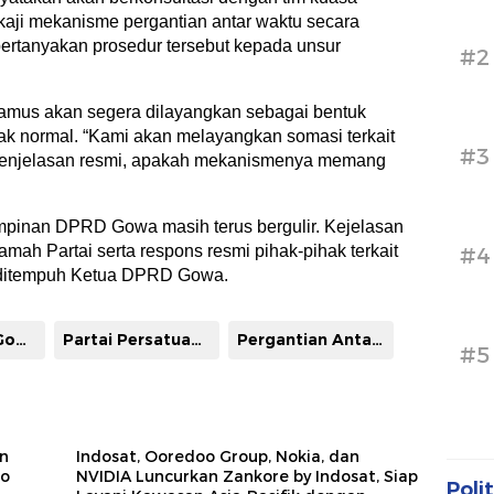
kaji mekanisme pergantian antar waktu secara
ertanyakan prosedur tersebut kepada unsur
#2
amus akan segera dilayangkan sebagai bentuk
idak normal. “Kami akan melayangkan somasi terkait
#3
a penjelasan resmi, apakah mekanismenya memang
impinan DPRD Gowa masih terus bergulir. Kejelasan
ah Partai serta respons resmi pihak-pihak terkait
#4
 ditempuh Ketua DPRD Gowa.
Ketua DPRD Gowa H. Muh. Ramli Siddik Daeng Rewa
Partai Persatuan Pembangunan(PPP)
Pergantian Antar Waktu(PAW)
#5
an
Indosat, Ooredoo Group, Nokia, dan
lo
NVIDIA Luncurkan Zankore by Indosat, Siap
Polit