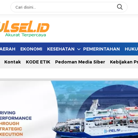
AERAH
EKONOMI
KESEHATAN
PEMERINTAHAN
HUK
Kontak
KODE ETIK
Pedoman Media Siber
Kebijakan Pr