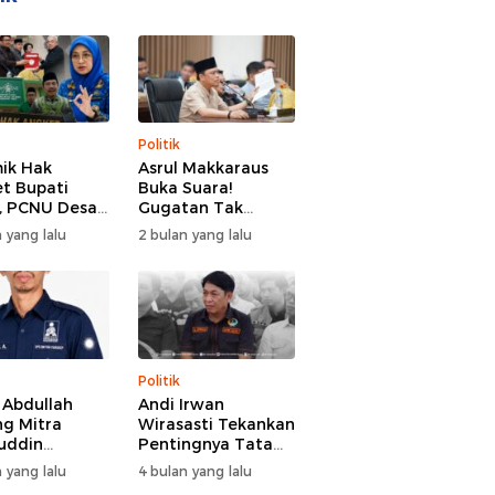
Politik
ik Hak
Asrul Makkaraus
t Bupati
Buka Suara!
, PCNU Desak
Gugatan Tak
Buka Fakta
Hentikan Hak
 yang lalu
2 bulan yang lalu
paran
Angket DPRD
Gowa
Politik
l Abdullah
Andi Irwan
g Mitra
Wirasasti Tekankan
uddin
Pentingnya Tata
odai BM PAN
Kelola Terintegrasi
 yang lalu
4 bulan yang lalu
de 2026-2031
Sektor Peternakan