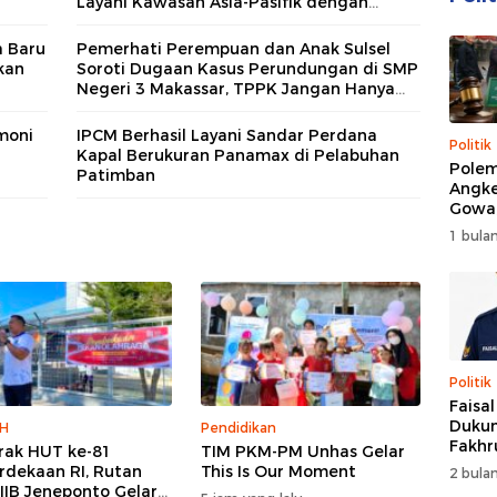
Layani Kawasan Asia-Pasifik dengan
Platform Infrastruktur AI Terintegerasi
a Baru
Pemerhati Perempuan dan Anak Sulsel
kan
Soroti Dugaan Kasus Perundungan di SMP
Negeri 3 Makassar, TPPK Jangan Hanya
Menjadi Formalitas
rmoni
IPCM Berhasil Layani Sandar Perdana
Politik
Kapal Berukuran Panamax di Pelabuhan
Polem
Patimban
Angke
Gowa
DPRD 
1 bulan
Trans
Politik
Faisa
Dukun
H
Pendidikan
Fakhr
ak HUT ke-81
TIM PKM-PM Unhas Gelar
Nahk
dekaan RI, Rutan
This Is Our Moment
2 bulan
Perio
 IIB Jeneponto Gelar