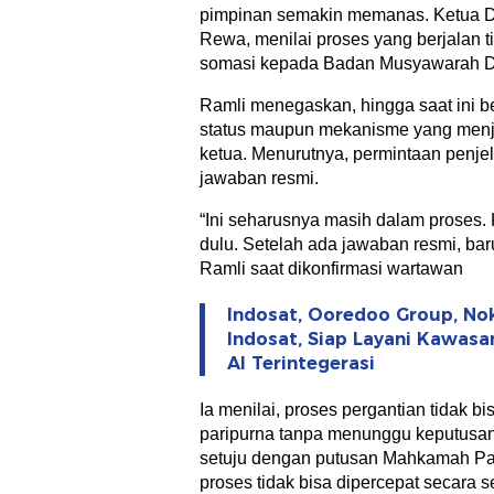
pimpinan semakin memanas. Ketua D
Rewa, menilai proses yang berjalan 
somasi kepada Badan Musyawarah D
Ramli menegaskan, hingga saat ini b
status maupun mekanisme yang menja
ketua. Menurutnya, permintaan penj
jawaban resmi.
“Ini seharusnya masih dalam proses.
dulu. Setelah ada jawaban resmi, baru
Ramli saat dikonfirmasi wartawan
Indosat, Ooredoo Group, No
Indosat, Siap Layani Kawasa
AI Terintegerasi
Ia menilai, proses pergantian tidak
paripurna tanpa menunggu keputusan 
setuju dengan putusan Mahkamah Par
proses tidak bisa dipercepat secara s