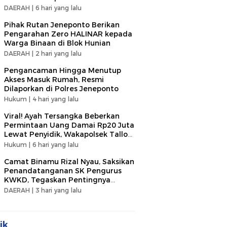
DAERAH |
6 hari yang lalu
Pihak Rutan Jeneponto Berikan
Pengarahan Zero HALINAR kepada
Warga Binaan di Blok Hunian
DAERAH |
2 hari yang lalu
Pengancaman Hingga Menutup
Akses Masuk Rumah, Resmi
Dilaporkan di Polres Jeneponto
Hukum |
4 hari yang lalu
Viral! Ayah Tersangka Beberkan
Permintaan Uang Damai Rp20 Juta
Lewat Penyidik, Wakapolsek Tallo
Klarifikasi Soal Terima Uang Rp3
Hukum |
6 hari yang lalu
Juta
Camat Binamu Rizal Nyau, Saksikan
Penandatanganan SK Pengurus
KWKD, Tegaskan Pentingnya
Kolaborasi Sosial
DAERAH |
3 hari yang lalu
ik