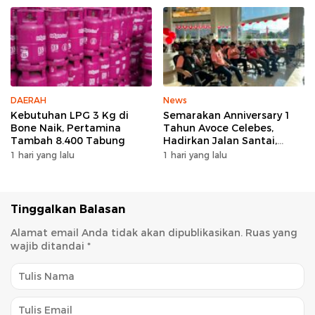
DAERAH
News
Kebutuhan LPG 3 Kg di
Semarakan Anniversary 1
Bone Naik, Pertamina
Tahun Avoce Celebes,
Tambah 8.400 Tabung
Hadirkan Jalan Santai,
Bakti Sosial, dan Hiburan
1 hari yang lalu
1 hari yang lalu
Spektakuler di Bulukumba
Tinggalkan Balasan
Alamat email Anda tidak akan dipublikasikan.
Ruas yang
wajib ditandai
*