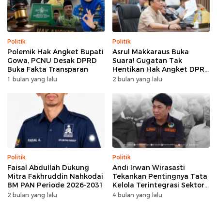
Politik
Politik
Polemik Hak Angket Bupati
Asrul Makkaraus Buka
Gowa, PCNU Desak DPRD
Suara! Gugatan Tak
Buka Fakta Transparan
Hentikan Hak Angket DPRD
Gowa
1 bulan yang lalu
2 bulan yang lalu
Politik
Politik
Faisal Abdullah Dukung
Andi Irwan Wirasasti
Mitra Fakhruddin Nahkodai
Tekankan Pentingnya Tata
BM PAN Periode 2026-2031
Kelola Terintegrasi Sektor
Peternakan Sulsel
2 bulan yang lalu
4 bulan yang lalu