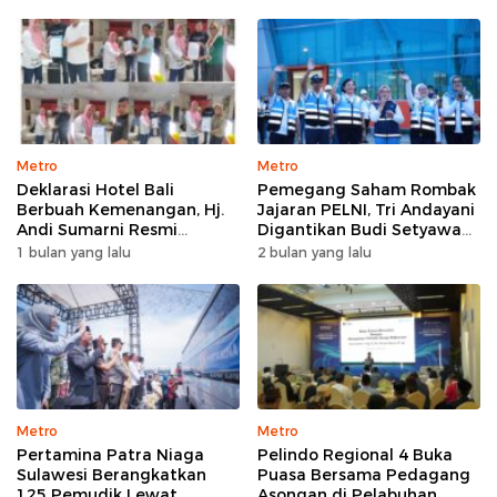
Metro
Metro
Deklarasi Hotel Bali
Pemegang Saham Rombak
Berbuah Kemenangan, Hj.
Jajaran PELNI, Tri Andayani
Andi Sumarni Resmi
Digantikan Budi Setyawan
Nahkodai DPW FK PKBM
Wijaya sebagai Dirut
1 bulan yang lalu
2 bulan yang lalu
Sulawesi Selatan
Metro
Metro
Pertamina Patra Niaga
Pelindo Regional 4 Buka
Sulawesi Berangkatkan
Puasa Bersama Pedagang
125 Pemudik Lewat
Asongan di Pelabuhan