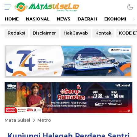
HOME
NASIONAL
NEWS
DAERAH
EKONOMI
K
Redaksi
Disclaimer
Hak Jawab
Kontak
KODE E
Mata Sulsel
Metro
Kunjungi Halaqah Perdana Santri