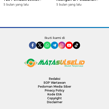
Program Mudik Gratis
Makassar, Perkuat
5 bulan yang lalu
5 bulan yang lalu
MyPertamina 2026
Silaturahmi Ramadan
Ikuti kami di
Redaksi
SOP Wartawan
Pedoman Media Siber
Privacy Policy
Kode Etik
Copyright
Disclaimer