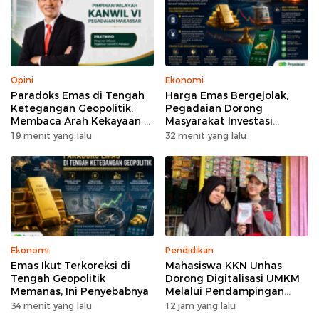
Opini
Ekonomi
Paradoks Emas di Tengah
Harga Emas Bergejolak,
Ketegangan Geopolitik:
Pegadaian Dorong
Membaca Arah Kekayaan di
Masyarakat Investasi
Era Turbulensi
Secara Bertahap
19 menit yang lalu
32 menit yang lalu
Ekonomi
Pendidikan
Emas Ikut Terkoreksi di
Mahasiswa KKN Unhas
Tengah Geopolitik
Dorong Digitalisasi UMKM
Memanas, Ini Penyebabnya
Melalui Pendampingan
Pembuatan QRIS di Desa
34 menit yang lalu
12 jam yang lalu
Bonto Tallasa