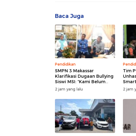
Baca Juga
Pendidikan
Pendid
SMPN 3 Makassar
Tim 
Klarifikasi Dugaan Bullying
Unhas
Siswi MSI: “Kami Belum
Smart
Menemukan Unsur
Tekni
2 jam yang lalu
2 jam y
Perundungan”
Perta