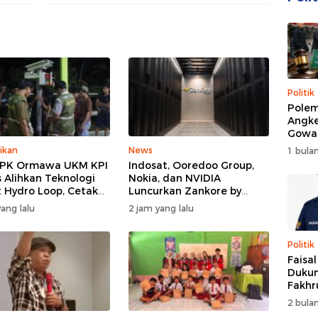
Umrah
Politik
Polem
Angke
Gowa
DPRD 
ikan
News
1 bulan
Trans
PPK Ormawa UKM KPI
Indosat, Ooredoo Group,
 Alihkan Teknologi
Nokia, dan NVIDIA
 Hydro Loop, Cetak
Luncurkan Zankore by
si Desa untuk Perkuat
Indosat, Siap Layani
ang lalu
2 jam yang lalu
nian Cerdas di Bone
Kawasan Asia-Pasifik
dengan Platform
Infrastruktur AI
Politik
Terintegerasi
Faisa
Dukun
Fakhr
Nahk
2 bulan
Perio