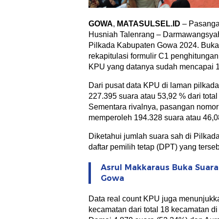
GOWA
,
MATASULSEL.ID
– Pasangan
Husniah Talenrang – Darmawangsyah
Pilkada Kabupaten Gowa 2024. Bukan 
rekapitulasi formulir C1 penghitunga
KPU yang datanya sudah mencapai 
Dari pusat data KPU di laman pilkada
227.395 suara atau 53,92 % dari tota
Sementara rivalnya, pasangan nomor 
memperoleh 194.328 suara atau 46,0
Diketahui jumlah suara sah di Pilkad
daftar pemilih tetap (DPT) yang terse
Asrul Makkaraus Buka Suara
Gowa
Data real count KPU juga menunjukka
kecamatan dari total 18 kecamatan d