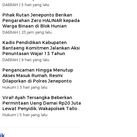
DAERAH |
5 hari yang lalu
Pihak Rutan Jeneponto Berikan
Pengarahan Zero HALINAR kepada
Warga Binaan di Blok Hunian
DAERAH |
23 jam yang lalu
Kadis Pendidikan Kabupaten
Bantaeng Komitmen Jalankan Aksi
Penuntasan Wajar 13 Tahun
DAERAH |
6 hari yang lalu
Pengancaman Hingga Menutup
Akses Masuk Rumah, Resmi
Dilaporkan di Polres Jeneponto
Hukum |
3 hari yang lalu
Viral! Ayah Tersangka Beberkan
Permintaan Uang Damai Rp20 Juta
Lewat Penyidik, Wakapolsek Tallo
Klarifikasi Soal Terima Uang Rp3
Hukum |
5 hari yang lalu
Juta
ik