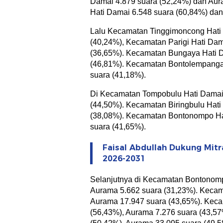
Damai 4.879 suara (52,24%) dan Aur
Hati Damai 6.548 suara (60,84%) dan
Lalu Kecamatan Tinggimoncong Hati 
(40,24%), Kecamatan Parigi Hati Dam
(36,65%). Kecamatan Bungaya Hati D
(46,81%). Kecamatan Bontolempanga
suara (41,18%).
Di Kecamatan Tompobulu Hati Damai 
(44,50%). Kecamatan Biringbulu Hati
(38,08%). Kecamatan Bontonompo Hat
suara (41,65%).
Faisal Abdullah Dukung Mit
2026-2031
Selanjutnya di Kecamatan Bontonomp
Aurama 5.662 suara (31,23%). Kecam
Aurama 17.947 suara (43,65%). Keca
(56,43%), Aurama 7.276 suara (43,5