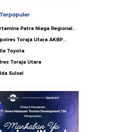
Terpopuler
rtamina Patra Niaga Regional
lawesi
polres Toraja Utara AKBP
ephanus Luckyto A.W. S.I.K. S.H.
lla Toyota
Si
lres Toraja Utara
lda Sulsel