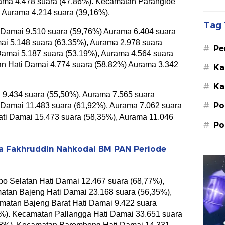
ama 4.478 suara (47,86%). Kecamatan Parangloe
 Aurama 4.214 suara (39,16%).
Tag 
Damai 9.510 suara (59,76%) Aurama 6.404 suara
ai 5.148 suara (63,35%), Aurama 2.978 suara
#
Pe
amai 5.187 suara (53,19%), Aurama 4.564 suara
Su
n Hati Damai 4.774 suara (58,82%) Aurama 3.342
#
Ka
St
#
Ka
M.
9.434 suara (55,50%), Aurama 7.565 suara
#
Po
 Damai 11.483 suara (61,92%), Aurama 7.062 suara
i Damai 15.473 suara (58,35%), Aurama 11.046
#
Po
ra Fakhruddin Nahkodai BM PAN Periode
o Selatan Hati Damai 12.467 suara (68,77%),
atan Bajeng Hati Damai 23.168 suara (56,35%),
matan Bajeng Barat Hati Damai 9.422 suara
7%). Kecamatan Pallangga Hati Damai 33.651 suara