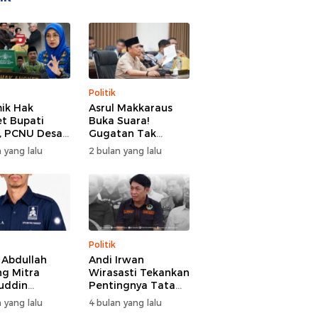
Politik
ik Hak
Asrul Makkaraus
t Bupati
Buka Suara!
, PCNU Desak
Gugatan Tak
Buka Fakta
Hentikan Hak
 yang lalu
2 bulan yang lalu
paran
Angket DPRD
Gowa
Politik
l Abdullah
Andi Irwan
g Mitra
Wirasasti Tekankan
uddin
Pentingnya Tata
odai BM PAN
Kelola Terintegrasi
 yang lalu
4 bulan yang lalu
de 2026-2031
Sektor Peternakan