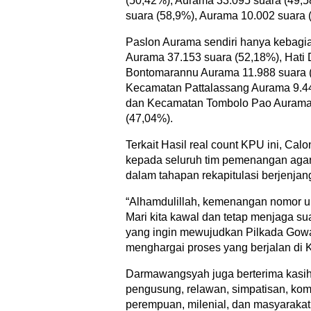
(50,42%), Aurama 33.095 suara (49
suara (58,9%), Aurama 10.002 suara 
Paslon Aurama sendiri hanya kebagi
Aurama 37.153 suara (52,18%), Hati
Bontomarannu Aurama 11.988 suara (
Kecamatan Pattalassang Aurama 9.44
dan Kecamatan Tombolo Pao Aurama 1
(47,04%).
Terkait Hasil real count KPU ini, C
kepada seluruh tim pemenangan aga
dalam tahapan rekapitulasi berjenjan
“Alhamdulillah, kemenangan nomor u
Mari kita kawal dan tetap menjaga sua
yang ingin mewujudkan Pilkada Gowa
menghargai proses yang berjalan di K
Darmawangsyah juga berterima kasih
pengusung, relawan, simpatisan, kom
perempuan, milenial, dan masyaraka