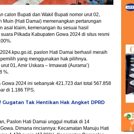
 calon Bupati dan Wakil Bupati nomor urut 02,
 Muin (Hati Damai) memenangkan pertarungan
asal klaim, kemenangan itu sesuai hasil
n suara Pilkada Kabupaten Gowa 2024 di situs resmi
100%.
2024.kpu.go.id, paslon Hati Damai berhasil meraih
l pemilih yang menggunakan hak pilihnya.
urut 01, Amir Uskara – Irmawati (Aurama’)
8 %.
a Gowa 2024 ini sebanyak 421.723 dari total 567.858
bar di 1.186 TPS.
! Gugatan Tak Hentikan Hak Angket DPRD
n, Paslon Hati Damai unggul mutlak di 14
i Gowa. Dimana rinciannya: Kecamatan Manuju Hati