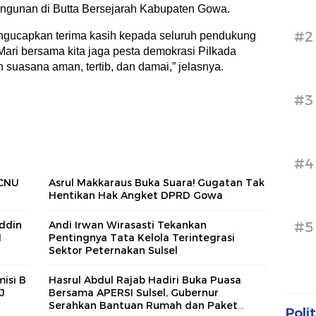
ngunan di Butta Bersejarah Kabupaten Gowa.
#2
ngucapkan terima kasih kepada seluruh pendukung
ari bersama kita jaga pesta demokrasi Pilkada
suasana aman, tertib, dan damai,” jelasnya.
#3
#4
PCNU
Asrul Makkaraus Buka Suara! Gugatan Tak
Hentikan Hak Angket DPRD Gowa
#5
uddin
Andi Irwan Wirasasti Tekankan
1
Pentingnya Tata Kelola Terintegrasi
Sektor Peternakan Sulsel
isi B
Hasrul Abdul Rajab Hadiri Buka Puasa
J
Bersama APERSI Sulsel, Gubernur
Serahkan Bantuan Rumah dan Paket
Polit