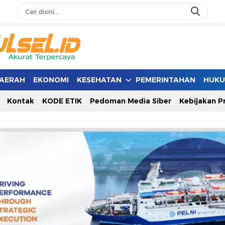
AERAH
EKONOMI
KESEHATAN
PEMERINTAHAN
HUK
Kontak
KODE ETIK
Pedoman Media Siber
Kebijakan Pr