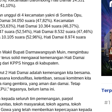
,58%). Kecamatan Barombong Hati Damai 14.331
(41,10%).
an unggul di 4 kecamatan yakni di Somba Opu,
 Damai 34.050 suara (47,82%). Kecamatan
53,63%), Hati Damai 10.364 suara (46,37%).
7 suara (52,54%), Hati Damai 8.532 suara (47,46%)
0.105 suara (52,96%), Hati Damai 8.974 suara
alon Wakil Bupati Darmawangsyah Muin, mengimbau
r terus solid mengawal kemenangan Hati Damai
g dari KPPS hingga di kabupaten.
rut 2 Hati Damai adalah kemenangan kita bersama.
sana kondusifitas, ketertiban, sesuai komitmen kita
 riang gembira, yang aman dan damai. Tetap
PU,” tegasnya, belum lama ini.
Terp
 kepada seluruh tim pemenangan, parpol
#1
unitas, tokoh masyarakat, tokoh agama, tokoh
t Gowa yang telah memberikan kepercayaan kepada