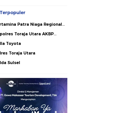
Terpopuler
rtamina Patra Niaga Regional
lawesi
polres Toraja Utara AKBP
ephanus Luckyto A.W. S.I.K. S.H.
lla Toyota
Si
lres Toraja Utara
lda Sulsel