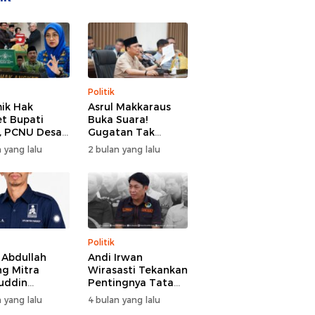
Politik
ik Hak
Asrul Makkaraus
t Bupati
Buka Suara!
, PCNU Desak
Gugatan Tak
Buka Fakta
Hentikan Hak
 yang lalu
2 bulan yang lalu
paran
Angket DPRD
Gowa
Politik
l Abdullah
Andi Irwan
g Mitra
Wirasasti Tekankan
uddin
Pentingnya Tata
odai BM PAN
Kelola Terintegrasi
 yang lalu
4 bulan yang lalu
de 2026-2031
Sektor Peternakan