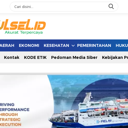
AERAH
EKONOMI
KESEHATAN
PEMERINTAHAN
HUK
Kontak
KODE ETIK
Pedoman Media Siber
Kebijakan Pr