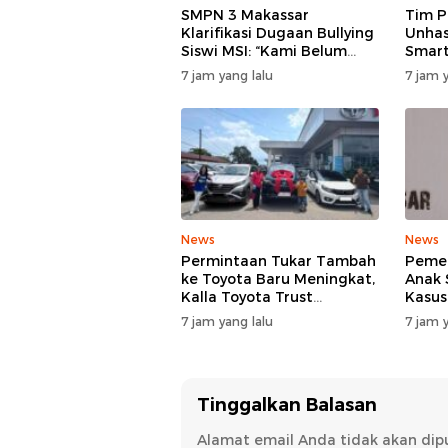
SMPN 3 Makassar
Tim 
Klarifikasi Dugaan Bullying
Unhas
Siswi MSI: “Kami Belum
Smart
Menemukan Unsur
Tekni
7 jam yang lalu
7 jam y
Perundungan”
Perta
News
News
Permintaan Tukar Tambah
Pemer
ke Toyota Baru Meningkat,
Anak 
Kalla Toyota Trust
Kasus
Catatkan Rekor Baru di Juli
SMP N
7 jam yang lalu
7 jam y
2026
TPPK 
Menja
Tinggalkan Balasan
Alamat email Anda tidak akan dipu