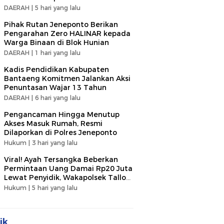
DAERAH |
5 hari yang lalu
Pihak Rutan Jeneponto Berikan
Pengarahan Zero HALINAR kepada
Warga Binaan di Blok Hunian
DAERAH |
1 hari yang lalu
Kadis Pendidikan Kabupaten
Bantaeng Komitmen Jalankan Aksi
Penuntasan Wajar 13 Tahun
DAERAH |
6 hari yang lalu
Pengancaman Hingga Menutup
Akses Masuk Rumah, Resmi
Dilaporkan di Polres Jeneponto
Hukum |
3 hari yang lalu
Viral! Ayah Tersangka Beberkan
Permintaan Uang Damai Rp20 Juta
Lewat Penyidik, Wakapolsek Tallo
Klarifikasi Soal Terima Uang Rp3
Hukum |
5 hari yang lalu
Juta
ik