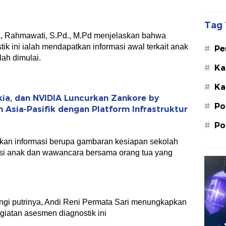
Tag 
ga, Rahmawati, S.Pd., M.Pd menjelaskan bahwa
ik ini ialah mendapatkan informasi awal terkait anak
#
Pe
lah dimulai.
Su
#
Ka
St
#
Ka
M.
kia, dan NVIDIA Luncurkan Zankore by
#
Po
n Asia-Pasifik dengan Platform Infrastruktur
#
Po
kan informasi berupa gambaran kesiapan sekolah
asi anak dan wawancara bersama orang tua yang
ngi putrinya, Andi Reni Permata Sari menungkapkan
giatan asesmen diagnostik ini