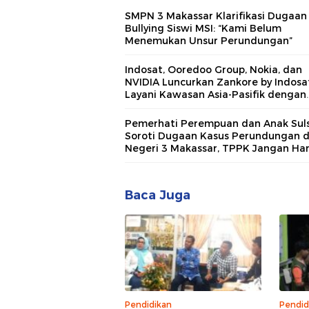
SMPN 3 Makassar Klarifikasi Dugaan
Bullying Siswi MSI: “Kami Belum
Menemukan Unsur Perundungan”
Indosat, Ooredoo Group, Nokia, dan
NVIDIA Luncurkan Zankore by Indosat
Layani Kawasan Asia-Pasifik dengan
Platform Infrastruktur AI Terinteger
Pemerhati Perempuan dan Anak Suls
Soroti Dugaan Kasus Perundungan 
Negeri 3 Makassar, TPPK Jangan Ha
Menjadi Formalitas
Baca Juga
Pendidikan
Pendid