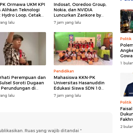
PPK Ormawa UKM KPI
Indosat, Ooredoo Group,
 Alihkan Teknologi
Nokia, dan NVIDIA
 Hydro Loop, Cetak
Luncurkan Zankore by
si Desa untuk Perkuat
Indosat, Siap Layani
ang lalu
7 jam yang lalu
nian Cerdas di Bone
Kawasan Asia-Pasifik
dengan Platform
Infrastruktur AI
Politik
Terintegerasi
Polem
Angke
Gowa
DPRD 
1 bulan
Trans
Pendidikan
hati Perempuan dan
Mahasiswa KKN-PK
Sulsel Soroti Dugaan
Universitas Hasanuddin
 Perundungan di
Edukasi Siswa SDN 10
egeri 3 Makassar,
Otting tentang
ang lalu
7 jam yang lalu
Jangan Hanya
Pencegahan
Politik
di Formalitas
Penyalahgunaan Narkoba
Faisa
Sejak Dini
Dukun
Fakhr
Nahk
2 bulan
Perio
blikasikan.
Ruas yang wajib ditandai
*