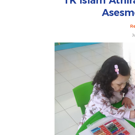
TK Islam Athir
Asesm
Re
J