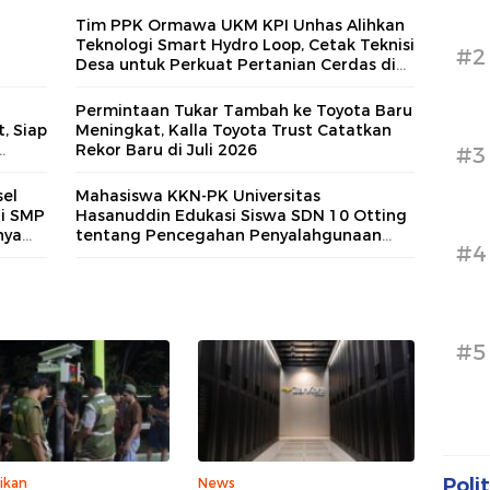
Tim PPK Ormawa UKM KPI Unhas Alihkan
Teknologi Smart Hydro Loop, Cetak Teknisi
#2
Desa untuk Perkuat Pertanian Cerdas di
Bone
Permintaan Tukar Tambah ke Toyota Baru
, Siap
Meningkat, Kalla Toyota Trust Catatkan
Rekor Baru di Juli 2026
#3
asi
el
Mahasiswa KKN-PK Universitas
di SMP
Hasanuddin Edukasi Siswa SDN 10 Otting
nya
tentang Pencegahan Penyalahgunaan
#4
Narkoba Sejak Dini
#5
Polit
ikan
News