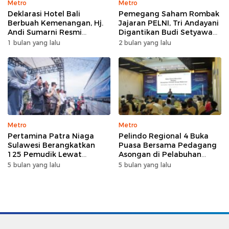
Metro
Metro
Deklarasi Hotel Bali
Pemegang Saham Rombak
Berbuah Kemenangan, Hj.
Jajaran PELNI, Tri Andayani
Andi Sumarni Resmi
Digantikan Budi Setyawan
Nahkodai DPW FK PKBM
Wijaya sebagai Dirut
1 bulan yang lalu
2 bulan yang lalu
Sulawesi Selatan
Metro
Metro
Pertamina Patra Niaga
Pelindo Regional 4 Buka
Sulawesi Berangkatkan
Puasa Bersama Pedagang
125 Pemudik Lewat
Asongan di Pelabuhan
Program Mudik Gratis
Makassar, Perkuat
5 bulan yang lalu
5 bulan yang lalu
MyPertamina 2026
Silaturahmi Ramadan