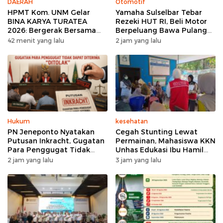
DAERAH
Otomotif
HPMT Kom. UNM Gelar
Yamaha Sulselbar Tebar
BINA KARYA TURATEA
Rezeki HUT RI, Beli Motor
2026: Bergerak Bersama
Berpeluang Bawa Pulang
untuk Sejuta Manfaat
Motor Gratis
42 menit yang lalu
2 jam yang lalu
Hukum
kesehatan
PN Jeneponto Nyatakan
Cegah Stunting Lewat
Putusan Inkracht, Gugatan
Permainan, Mahasiswa KKN
Para Penggugat Tidak
Unhas Edukasi Ibu Hamil
Dapat Diterima “Ditolak”
dan Ibu Balita di Desa
2 jam yang lalu
3 jam yang lalu
Binuang