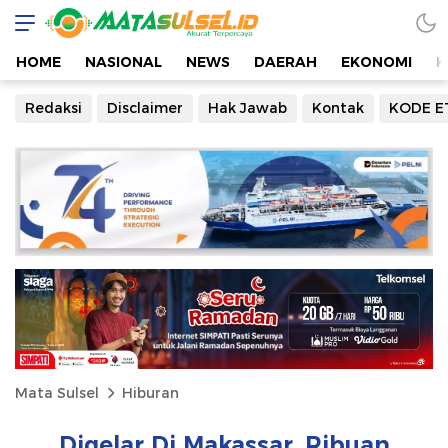
HOME
NASIONAL
NEWS
DAERAH
EKONOMI
K
Redaksi
Disclaimer
Hak Jawab
Kontak
KODE E
Mata Sulsel
Hiburan
Digelar Di Makassar, Ribuan