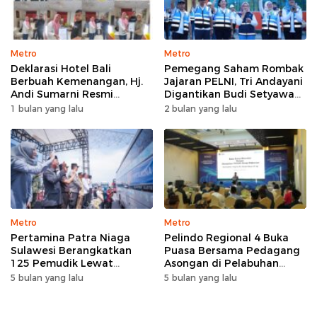
Metro
Metro
Deklarasi Hotel Bali
Pemegang Saham Rombak
Berbuah Kemenangan, Hj.
Jajaran PELNI, Tri Andayani
Andi Sumarni Resmi
Digantikan Budi Setyawan
Nahkodai DPW FK PKBM
Wijaya sebagai Dirut
1 bulan yang lalu
2 bulan yang lalu
Sulawesi Selatan
Metro
Metro
Pertamina Patra Niaga
Pelindo Regional 4 Buka
Sulawesi Berangkatkan
Puasa Bersama Pedagang
125 Pemudik Lewat
Asongan di Pelabuhan
Program Mudik Gratis
Makassar, Perkuat
5 bulan yang lalu
5 bulan yang lalu
MyPertamina 2026
Silaturahmi Ramadan