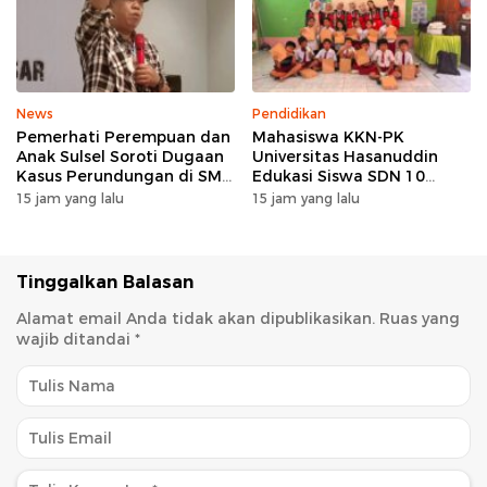
Terintegerasi
News
Pendidikan
Pemerhati Perempuan dan
Mahasiswa KKN-PK
Anak Sulsel Soroti Dugaan
Universitas Hasanuddin
Kasus Perundungan di SMP
Edukasi Siswa SDN 10
Negeri 3 Makassar, TPPK
Otting tentang
15 jam yang lalu
15 jam yang lalu
Jangan Hanya Menjadi
Pencegahan
Formalitas
Penyalahgunaan Narkoba
Sejak Dini
Tinggalkan Balasan
Alamat email Anda tidak akan dipublikasikan.
Ruas yang
wajib ditandai
*