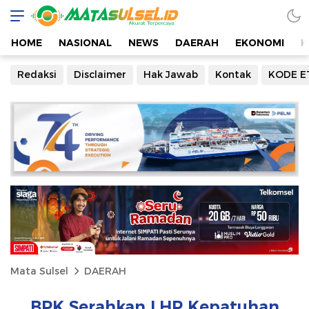
HOME
NASIONAL
NEWS
DAERAH
EKONOMI
K
Redaksi
Disclaimer
Hak Jawab
Kontak
KODE E
Mata Sulsel
DAERAH
BPK Serahkan LHP Kepatuhan