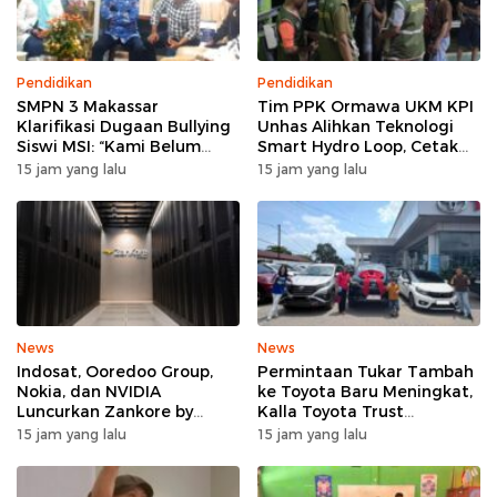
Pendidikan
Pendidikan
SMPN 3 Makassar
Tim PPK Ormawa UKM KPI
Klarifikasi Dugaan Bullying
Unhas Alihkan Teknologi
Siswi MSI: “Kami Belum
Smart Hydro Loop, Cetak
Menemukan Unsur
Teknisi Desa untuk Perkuat
15 jam yang lalu
15 jam yang lalu
Perundungan”
Pertanian Cerdas di Bone
News
News
Indosat, Ooredoo Group,
Permintaan Tukar Tambah
Nokia, dan NVIDIA
ke Toyota Baru Meningkat,
Luncurkan Zankore by
Kalla Toyota Trust
Indosat, Siap Layani
Catatkan Rekor Baru di Juli
15 jam yang lalu
15 jam yang lalu
Kawasan Asia-Pasifik
2026
dengan Platform
Infrastruktur AI