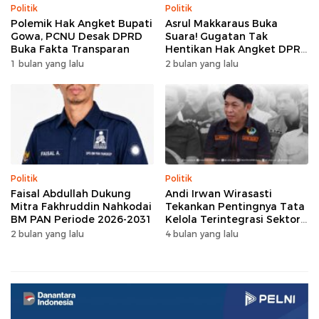
Politik
Politik
Polemik Hak Angket Bupati
Asrul Makkaraus Buka
Gowa, PCNU Desak DPRD
Suara! Gugatan Tak
Buka Fakta Transparan
Hentikan Hak Angket DPRD
Gowa
1 bulan yang lalu
2 bulan yang lalu
Politik
Politik
Faisal Abdullah Dukung
Andi Irwan Wirasasti
Mitra Fakhruddin Nahkodai
Tekankan Pentingnya Tata
BM PAN Periode 2026-2031
Kelola Terintegrasi Sektor
Peternakan Sulsel
2 bulan yang lalu
4 bulan yang lalu