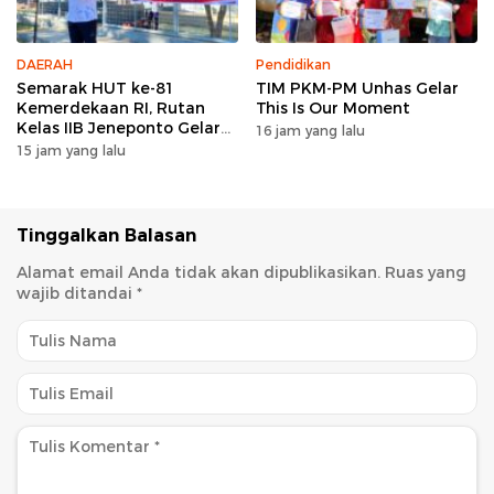
DAERAH
Pendidikan
Semarak HUT ke-81
TIM PKM-PM Unhas Gelar
Kemerdekaan RI, Rutan
This Is Our Moment
Kelas IIB Jeneponto Gelar
16 jam yang lalu
Upacara Pembukaan Pekan
15 jam yang lalu
Olahraga
Tinggalkan Balasan
Alamat email Anda tidak akan dipublikasikan.
Ruas yang
wajib ditandai
*