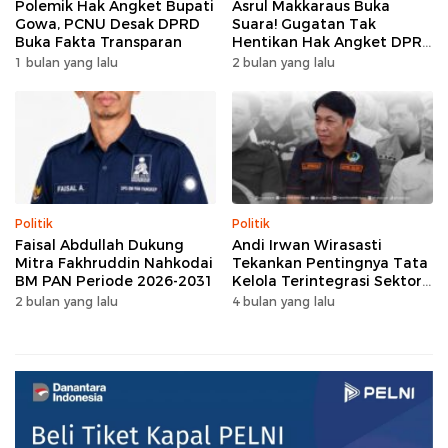
Polemik Hak Angket Bupati
Asrul Makkaraus Buka
Gowa, PCNU Desak DPRD
Suara! Gugatan Tak
Buka Fakta Transparan
Hentikan Hak Angket DPRD
Gowa
1 bulan yang lalu
2 bulan yang lalu
Politik
Politik
Faisal Abdullah Dukung
Andi Irwan Wirasasti
Mitra Fakhruddin Nahkodai
Tekankan Pentingnya Tata
BM PAN Periode 2026-2031
Kelola Terintegrasi Sektor
Peternakan Sulsel
2 bulan yang lalu
4 bulan yang lalu