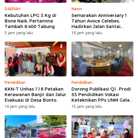
DAERAH
News
Kebutuhan LPG 3 Kg di
Semarakan Anniversary 1
Bone Naik, Pertamina
Tahun Avoce Celebes,
Tambah 8.400 Tabung
Hadirkan Jalan Santai,
Bakti Sosial, dan Hiburan
5 jam yang lalu
10 jam yang lalu
Spektakuler di Bulukumba
Pendidikan
Pendidikan
KKN-T Unhas 116 Petakan
Dorong Publikasi Q1, Prodi
Kerawanan Banjir dan Jalur
S3 Pendidikan Vokasi
Evakuasi di Desa Bonto
Keteknikan PPs UNM Gelar
Tallasa
Workshop Artikel Ilmiah
10 jam yang lalu
15 jam yang lalu