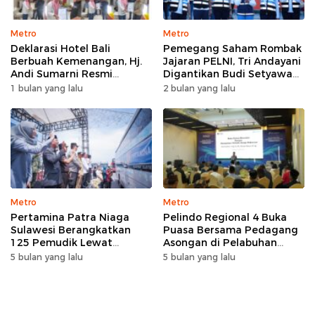
Metro
Metro
Deklarasi Hotel Bali
Pemegang Saham Rombak
Berbuah Kemenangan, Hj.
Jajaran PELNI, Tri Andayani
Andi Sumarni Resmi
Digantikan Budi Setyawan
Nahkodai DPW FK PKBM
Wijaya sebagai Dirut
1 bulan yang lalu
2 bulan yang lalu
Sulawesi Selatan
Metro
Metro
Pertamina Patra Niaga
Pelindo Regional 4 Buka
Sulawesi Berangkatkan
Puasa Bersama Pedagang
125 Pemudik Lewat
Asongan di Pelabuhan
Program Mudik Gratis
Makassar, Perkuat
5 bulan yang lalu
5 bulan yang lalu
MyPertamina 2026
Silaturahmi Ramadan