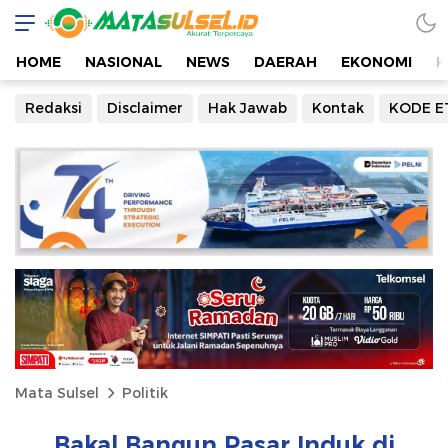
HOME
NASIONAL
NEWS
DAERAH
EKONOMI
K
Redaksi
Disclaimer
Hak Jawab
Kontak
KODE E
Mata Sulsel
Politik
Bakal Bangun Pasar Induk di