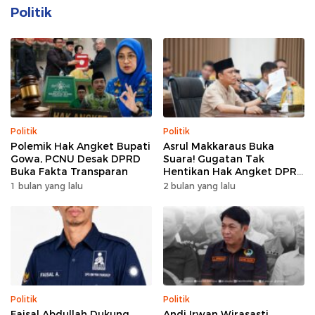
Politik
Politik
Politik
Polemik Hak Angket Bupati
Asrul Makkaraus Buka
Gowa, PCNU Desak DPRD
Suara! Gugatan Tak
Buka Fakta Transparan
Hentikan Hak Angket DPRD
Gowa
1 bulan yang lalu
2 bulan yang lalu
Politik
Politik
Faisal Abdullah Dukung
Andi Irwan Wirasasti