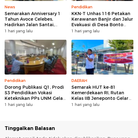
News
Pendidikan
Semarakan Anniversary 1
KKN-T Unhas 116 Petakan
Tahun Avoce Celebes,
Kerawanan Banjir dan Jalur
Hadirkan Jalan Santai,
Evakuasi di Desa Bonto
Bakti Sosial, dan Hiburan
Tallasa
1 hari yang lalu
1 hari yang lalu
Spektakuler di Bulukumba
Pendidikan
DAERAH
Dorong Publikasi Q1, Prodi
Semarak HUT ke-81
S3 Pendidikan Vokasi
Kemerdekaan RI, Rutan
Keteknikan PPs UNM Gelar
Kelas IIB Jeneponto Gelar
Workshop Artikel Ilmiah
Upacara Pembukaan Pekan
1 hari yang lalu
1 hari yang lalu
Olahraga
Tinggalkan Balasan