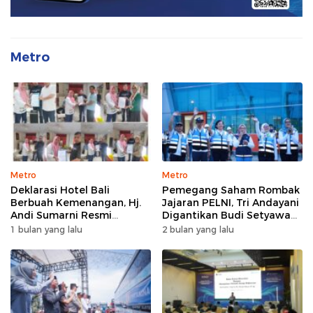
Metro
Metro
Metro
Deklarasi Hotel Bali
Pemegang Saham Rombak
Berbuah Kemenangan, Hj.
Jajaran PELNI, Tri Andayani
Andi Sumarni Resmi
Digantikan Budi Setyawan
Nahkodai DPW FK PKBM
Wijaya sebagai Dirut
1 bulan yang lalu
2 bulan yang lalu
Sulawesi Selatan