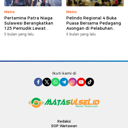
Metro
Metro
Pertamina Patra Niaga
Pelindo Regional 4 Buka
Sulawesi Berangkatkan
Puasa Bersama Pedagang
125 Pemudik Lewat
Asongan di Pelabuhan
Program Mudik Gratis
Makassar, Perkuat
5 bulan yang lalu
5 bulan yang lalu
MyPertamina 2026
Silaturahmi Ramadan
Ikuti kami di
Redaksi
SOP Wartawan