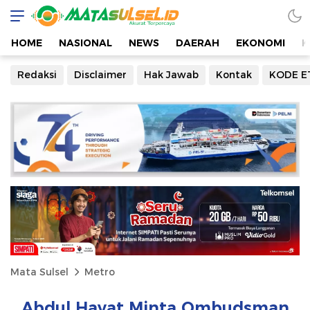
HOME
NASIONAL
NEWS
DAERAH
EKONOMI
K
Redaksi
Disclaimer
Hak Jawab
Kontak
KODE E
Mata Sulsel
Metro
Abdul Hayat Minta Ombudsman