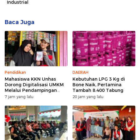
Industrial
Baca Juga
Pendidikan
DAERAH
Mahasiswa KKN Unhas
Kebutuhan LPG 3 Kg di
Dorong Digitalisasi UMKM
Bone Naik, Pertamina
Melalui Pendampingan
Tambah 8.400 Tabung
Pembuatan QRIS di Desa
7 jam yang lalu
20 jam yang lalu
Bonto Tallasa