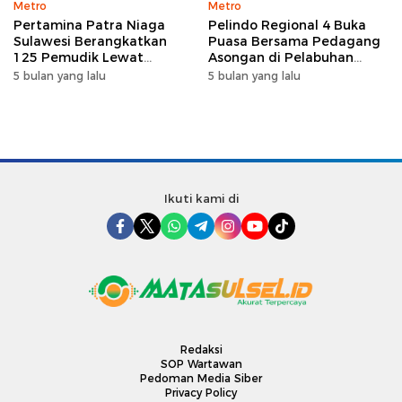
Metro
Metro
Pertamina Patra Niaga
Pelindo Regional 4 Buka
Sulawesi Berangkatkan
Puasa Bersama Pedagang
125 Pemudik Lewat
Asongan di Pelabuhan
Program Mudik Gratis
Makassar, Perkuat
5 bulan yang lalu
5 bulan yang lalu
MyPertamina 2026
Silaturahmi Ramadan
Ikuti kami di
Redaksi
SOP Wartawan
Pedoman Media Siber
Privacy Policy