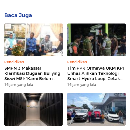
Baca Juga
Pendidikan
Pendidikan
SMPN 3 Makassar
Tim PPK Ormawa UKM KPI
Klarifikasi Dugaan Bullying
Unhas Alihkan Teknologi
Siswi MSI: “Kami Belum
Smart Hydro Loop, Cetak
Menemukan Unsur
Teknisi Desa untuk Perkuat
16 jam yang lalu
16 jam yang lalu
Perundungan”
Pertanian Cerdas di Bone