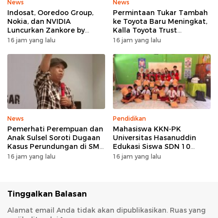
News
News
Indosat, Ooredoo Group,
Permintaan Tukar Tambah
Nokia, dan NVIDIA
ke Toyota Baru Meningkat,
Luncurkan Zankore by
Kalla Toyota Trust
Indosat, Siap Layani
Catatkan Rekor Baru di Juli
16 jam yang lalu
16 jam yang lalu
Kawasan Asia-Pasifik
2026
dengan Platform
Infrastruktur AI
Terintegerasi
News
Pendidikan
Pemerhati Perempuan dan
Mahasiswa KKN-PK
Anak Sulsel Soroti Dugaan
Universitas Hasanuddin
Kasus Perundungan di SMP
Edukasi Siswa SDN 10
Negeri 3 Makassar, TPPK
Otting tentang
16 jam yang lalu
16 jam yang lalu
Jangan Hanya Menjadi
Pencegahan
Formalitas
Penyalahgunaan Narkoba
Sejak Dini
Tinggalkan Balasan
Alamat email Anda tidak akan dipublikasikan.
Ruas yang