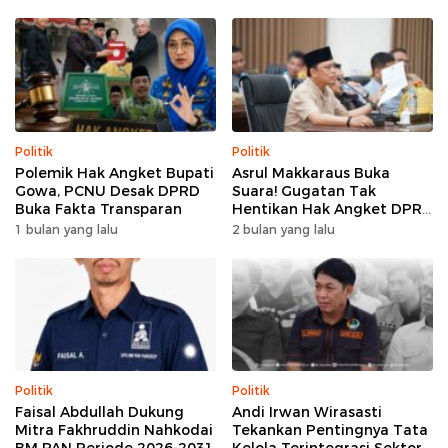
Politik
Politik
Polemik Hak Angket Bupati
Asrul Makkaraus Buka
Gowa, PCNU Desak DPRD
Suara! Gugatan Tak
Buka Fakta Transparan
Hentikan Hak Angket DPRD
Gowa
1 bulan yang lalu
2 bulan yang lalu
Politik
Politik
Faisal Abdullah Dukung
Andi Irwan Wirasasti
Mitra Fakhruddin Nahkodai
Tekankan Pentingnya Tata
BM PAN Periode 2026-2031
Kelola Terintegrasi Sektor