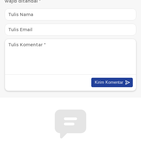
wajib ditandai
*