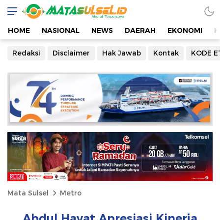
HOME
NASIONAL
NEWS
DAERAH
EKONOMI
K
Redaksi
Disclaimer
Hak Jawab
Kontak
KODE E
Mata Sulsel
Metro
Abdul Hayat Apresiasi Kinerja