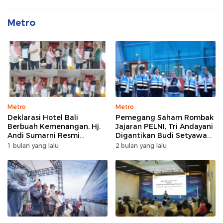
Metro
Metro
Metro
Deklarasi Hotel Bali
Pemegang Saham Rombak
Berbuah Kemenangan, Hj.
Jajaran PELNI, Tri Andayani
Andi Sumarni Resmi
Digantikan Budi Setyawan
Nahkodai DPW FK PKBM
Wijaya sebagai Dirut
1 bulan yang lalu
2 bulan yang lalu
Sulawesi Selatan