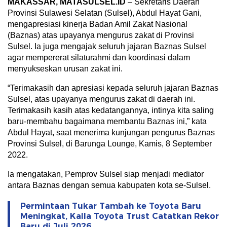
MAKASSAR, MATASULSEL.ID
– Sekretaris Daerah
Provinsi Sulawesi Selatan (Sulsel), Abdul Hayat Gani,
mengapresiasi kinerja Badan Amil Zakat Nasional
(Baznas) atas upayanya mengurus zakat di Provinsi
Sulsel. Ia juga mengajak seluruh jajaran Baznas Sulsel
agar mempererat silaturahmi dan koordinasi dalam
menyukseskan urusan zakat ini.
“Terimakasih dan apresiasi kepada seluruh jajaran Baznas
Sulsel, atas upayanya mengurus zakat di daerah ini.
Terimakasih kasih atas kedatangannya, intinya kita saling
baru-membahu bagaimana membantu Baznas ini,” kata
Abdul Hayat, saat menerima kunjungan pengurus Baznas
Provinsi Sulsel, di Barunga Lounge, Kamis, 8 September
2022.
Ia mengatakan, Pemprov Sulsel siap menjadi mediator
antara Baznas dengan semua kabupaten kota se-Sulsel.
Permintaan Tukar Tambah ke Toyota Baru
Meningkat, Kalla Toyota Trust Catatkan Rekor
Baru di Juli 2026