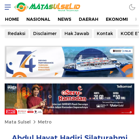
HOME
NASIONAL
NEWS
DAERAH
EKONOMI
K
Redaksi
Disclaimer
Hak Jawab
Kontak
KODE E
Mata Sulsel
Metro
Abdul Hayat Hadiri Silaturahmi