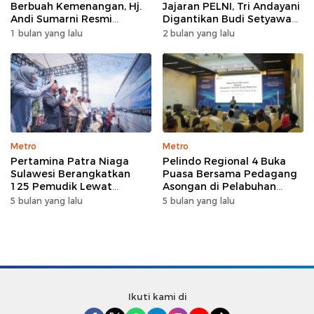
Berbuah Kemenangan, Hj.
Jajaran PELNI, Tri Andayani
Andi Sumarni Resmi
Digantikan Budi Setyawan
Nahkodai DPW FK PKBM
Wijaya sebagai Dirut
1 bulan yang lalu
2 bulan yang lalu
Sulawesi Selatan
Metro
Metro
Pertamina Patra Niaga
Pelindo Regional 4 Buka
Sulawesi Berangkatkan
Puasa Bersama Pedagang
125 Pemudik Lewat
Asongan di Pelabuhan
Program Mudik Gratis
Makassar, Perkuat
5 bulan yang lalu
5 bulan yang lalu
MyPertamina 2026
Silaturahmi Ramadan
Ikuti kami di