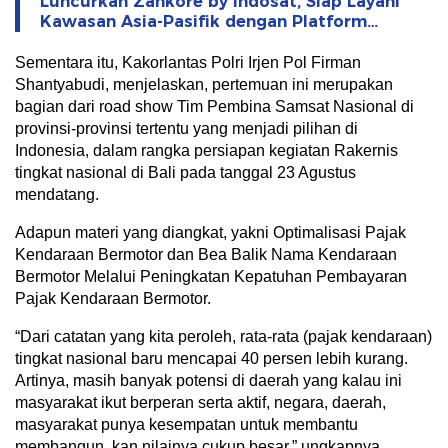
Luncurkan Zankore by Indosat, Siap Layani
Kawasan Asia-Pasifik dengan Platform
Infrastruktur AI Terintegerasi
Sementara itu, Kakorlantas Polri Irjen Pol Firman
Shantyabudi, menjelaskan, pertemuan ini merupakan
bagian dari road show Tim Pembina Samsat Nasional di
provinsi-provinsi tertentu yang menjadi pilihan di
Indonesia, dalam rangka persiapan kegiatan Rakernis
tingkat nasional di Bali pada tanggal 23 Agustus
mendatang.
Adapun materi yang diangkat, yakni Optimalisasi Pajak
Kendaraan Bermotor dan Bea Balik Nama Kendaraan
Bermotor Melalui Peningkatan Kepatuhan Pembayaran
Pajak Kendaraan Bermotor.
“Dari catatan yang kita peroleh, rata-rata (pajak kendaraan)
tingkat nasional baru mencapai 40 persen lebih kurang.
Artinya, masih banyak potensi di daerah yang kalau ini
masyarakat ikut berperan serta aktif, negara, daerah,
masyarakat punya kesempatan untuk membantu
membangun, kan nilainya cukup besar,” ungkapnya.