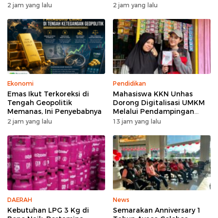
Era Turbulensi
Secara Bertahap
2 jam yang lalu
2 jam yang lalu
Ekonomi
Pendidikan
Emas Ikut Terkoreksi di
Mahasiswa KKN Unhas
Tengah Geopolitik
Dorong Digitalisasi UMKM
Memanas, Ini Penyebabnya
Melalui Pendampingan
Pembuatan QRIS di Desa
2 jam yang lalu
13 jam yang lalu
Bonto Tallasa
DAERAH
News
Kebutuhan LPG 3 Kg di
Semarakan Anniversary 1