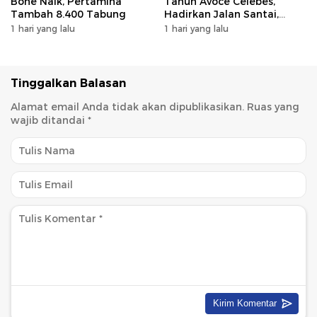
Bone Naik, Pertamina
Tahun Avoce Celebes,
Tambah 8.400 Tabung
Hadirkan Jalan Santai,
Bakti Sosial, dan Hiburan
1 hari yang lalu
1 hari yang lalu
Spektakuler di Bulukumba
Tinggalkan Balasan
Alamat email Anda tidak akan dipublikasikan.
Ruas yang
wajib ditandai
*