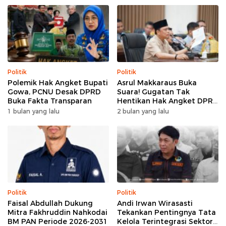
Politik
Politik
Polemik Hak Angket Bupati
Asrul Makkaraus Buka
Gowa, PCNU Desak DPRD
Suara! Gugatan Tak
Buka Fakta Transparan
Hentikan Hak Angket DPRD
Gowa
1 bulan yang lalu
2 bulan yang lalu
Politik
Politik
Faisal Abdullah Dukung
Andi Irwan Wirasasti
Mitra Fakhruddin Nahkodai
Tekankan Pentingnya Tata
BM PAN Periode 2026-2031
Kelola Terintegrasi Sektor