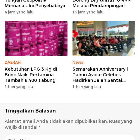
Memanas, Ini Penyebabnya
Melalui Pendampingan
Pembuatan QRIS di Desa
4 jam yang lalu
16 jam yang lalu
Bonto Tallasa
DAERAH
News
Kebutuhan LPG 3 Kg di
Semarakan Anniversary 1
Bone Naik, Pertamina
Tahun Avoce Celebes,
Tambah 8.400 Tabung
Hadirkan Jalan Santai,
Bakti Sosial, dan Hiburan
1 hari yang lalu
1 hari yang lalu
Spektakuler di Bulukumba
Tinggalkan Balasan
Alamat email Anda tidak akan dipublikasikan.
Ruas yang
wajib ditandai
*