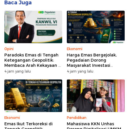
Baca Juga
Opini
Ekonomi
Paradoks Emas di Tengah
Harga Emas Bergejolak,
Ketegangan Geopolitik:
Pegadaian Dorong
Membaca Arah Kekayaan di
Masyarakat Investasi
Era Turbulensi
Secara Bertahap
4 jam yang lalu
4 jam yang lalu
Ekonomi
Pendidikan
Emas Ikut Terkoreksi di
Mahasiswa KKN Unhas
Tengah Geopolitik
Dorong Digitalisasi UMKM