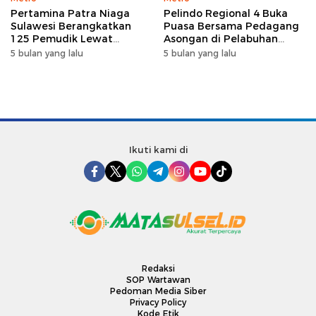
Pertamina Patra Niaga
Pelindo Regional 4 Buka
Sulawesi Berangkatkan
Puasa Bersama Pedagang
125 Pemudik Lewat
Asongan di Pelabuhan
Program Mudik Gratis
Makassar, Perkuat
5 bulan yang lalu
5 bulan yang lalu
MyPertamina 2026
Silaturahmi Ramadan
Ikuti kami di
Redaksi
SOP Wartawan
Pedoman Media Siber
Privacy Policy
Kode Etik