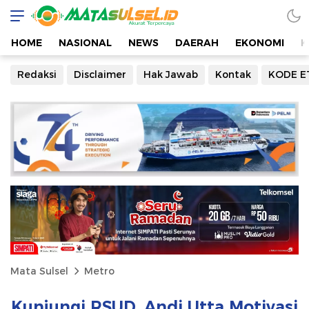
HOME
NASIONAL
NEWS
DAERAH
EKONOMI
K
Redaksi
Disclaimer
Hak Jawab
Kontak
KODE E
Mata Sulsel
Metro
Kunjungi RSUD, Andi Utta Motivasi