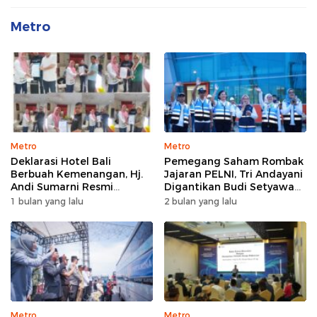
Metro
Metro
Metro
Deklarasi Hotel Bali
Pemegang Saham Rombak
Berbuah Kemenangan, Hj.
Jajaran PELNI, Tri Andayani
Andi Sumarni Resmi
Digantikan Budi Setyawan
Nahkodai DPW FK PKBM
Wijaya sebagai Dirut
1 bulan yang lalu
2 bulan yang lalu
Sulawesi Selatan
Metro
Metro