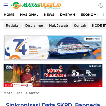
HOME
NASIONAL
NEWS
DAERAH
EKONOMI
K
Redaksi
Disclaimer
Hak Jawab
Kontak
KODE E
Mata Sulsel
Metro
Sinkronisasi Data SKPD, Bappeda