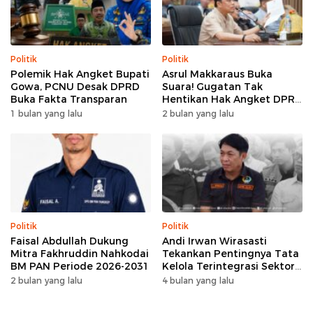
Politik
Politik
Polemik Hak Angket Bupati
Asrul Makkaraus Buka
Gowa, PCNU Desak DPRD
Suara! Gugatan Tak
Buka Fakta Transparan
Hentikan Hak Angket DPRD
Gowa
1 bulan yang lalu
2 bulan yang lalu
Politik
Politik
Faisal Abdullah Dukung
Andi Irwan Wirasasti
Mitra Fakhruddin Nahkodai
Tekankan Pentingnya Tata
BM PAN Periode 2026-2031
Kelola Terintegrasi Sektor
Peternakan Sulsel
2 bulan yang lalu
4 bulan yang lalu