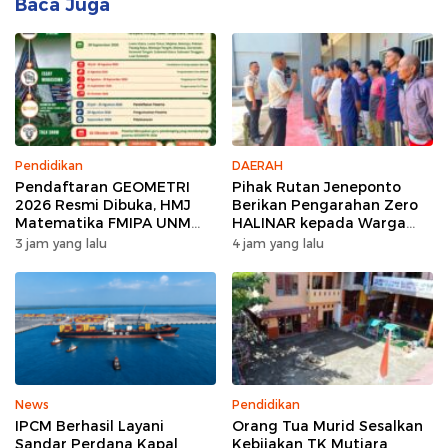
Baca Juga
Pendidikan
DAERAH
Pendaftaran GEOMETRI
Pihak Rutan Jeneponto
2026 Resmi Dibuka, HMJ
Berikan Pengarahan Zero
Matematika FMIPA UNM
HALINAR kepada Warga
Siapkan Ajang Kompetisi
Binaan di Blok Hunian
3 jam yang lalu
4 jam yang lalu
Matematika Nasional
News
Pendidikan
IPCM Berhasil Layani
Orang Tua Murid Sesalkan
Sandar Perdana Kapal
Kebijakan TK Mutiara