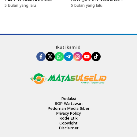
Program Mudik Gratis
Makassar, Perkuat
5 bulan yang lalu
5 bulan yang lalu
MyPertamina 2026
Silaturahmi Ramadan
Ikuti kami di
Redaksi
SOP Wartawan
Pedoman Media Siber
Privacy Policy
Kode Etik
Copyright
Disclaimer