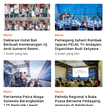
Metro
Metro
Deklarasi Hotel Bali
Pemegang Saham Rombak
Berbuah Kemenangan, Hj.
Jajaran PELNI, Tri Andayani
Andi Sumarni Resmi
Digantikan Budi Setyawan
Nahkodai DPW FK PKBM
Wijaya sebagai Dirut
1 bulan yang lalu
2 bulan yang lalu
Sulawesi Selatan
Metro
Metro
Pertamina Patra Niaga
Pelindo Regional 4 Buka
Sulawesi Berangkatkan
Puasa Bersama Pedagang
125 Pemudik Lewat
Asongan di Pelabuhan