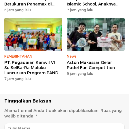
Berukuran Panamax di
Islamic School, Anaknya
Pelabuhan Patimban
Dikeluarkan Usai Insiden
6 jam yang lalu
7 jam yang lalu
Menggigit Teman
PEMERINTAHAN
News
PT. Pegadaian Kanwil VI
Aston Makassar Gelar
SulSelBarRa Maluku
Padel Fun Competition
Luncurkan Program PANDE
9 jam yang lalu
EMAS untuk Perkuat
7 jam yang lalu
Pemberdayaan Masyarakat
Tinggalkan Balasan
Alamat email Anda tidak akan dipublikasikan.
Ruas yang
wajib ditandai
*