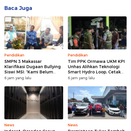
Baca Juga
Pendidikan
Pendidikan
SMPN 3 Makassar
Tim PPK Ormawa UKM KPI
Klarifikasi Dugaan Bullying
Unhas Alihkan Teknologi
Siswi MSI: “Kami Belum
Smart Hydro Loop, Cetak
Menemukan Unsur
Teknisi Desa untuk Perkuat
6 jam yang lalu
6 jam yang lalu
Perundungan”
Pertanian Cerdas di Bone
News
News