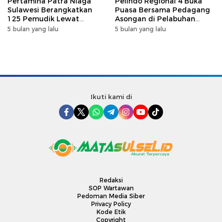
Pertamina Patra Niaga
Pelindo Regional 4 Buka
Sulawesi Berangkatkan
Puasa Bersama Pedagang
125 Pemudik Lewat
Asongan di Pelabuhan
Program Mudik Gratis
Makassar, Perkuat
5 bulan yang lalu
5 bulan yang lalu
MyPertamina 2026
Silaturahmi Ramadan
Ikuti kami di
Redaksi
SOP Wartawan
Pedoman Media Siber
Privacy Policy
Kode Etik
Copyright