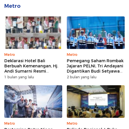
Metro
Metro
Metro
Deklarasi Hotel Bali
Pemegang Saham Rombak
Berbuah Kemenangan, Hj.
Jajaran PELNI, Tri Andayani
Andi Sumarni Resmi
Digantikan Budi Setyawan
Nahkodai DPW FK PKBM
Wijaya sebagai Dirut
1 bulan yang lalu
2 bulan yang lalu
Sulawesi Selatan
Metro
Metro