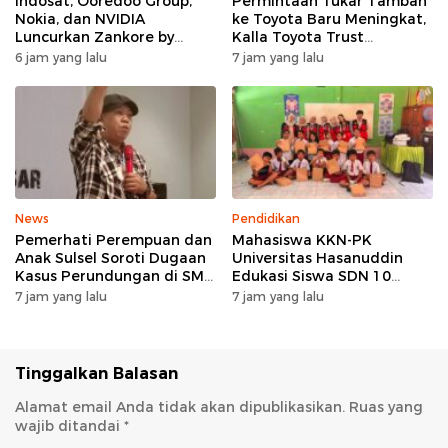
Indosat, Ooredoo Group,
Permintaan Tukar Tambah
Nokia, dan NVIDIA
ke Toyota Baru Meningkat,
Luncurkan Zankore by
Kalla Toyota Trust
Indosat, Siap Layani
Catatkan Rekor Baru di Juli
6 jam yang lalu
7 jam yang lalu
Kawasan Asia-Pasifik
2026
dengan Platform
Infrastruktur AI
Terintegerasi
News
Pendidikan
Pemerhati Perempuan dan
Mahasiswa KKN-PK
Anak Sulsel Soroti Dugaan
Universitas Hasanuddin
Kasus Perundungan di SMP
Edukasi Siswa SDN 10
Negeri 3 Makassar, TPPK
Otting tentang
7 jam yang lalu
7 jam yang lalu
Jangan Hanya Menjadi
Pencegahan
Formalitas
Penyalahgunaan Narkoba
Sejak Dini
Tinggalkan Balasan
Alamat email Anda tidak akan dipublikasikan.
Ruas yang
wajib ditandai
*