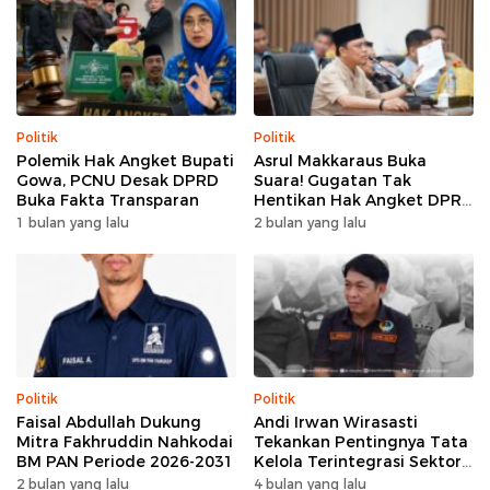
Politik
Politik
Polemik Hak Angket Bupati
Asrul Makkaraus Buka
Gowa, PCNU Desak DPRD
Suara! Gugatan Tak
Buka Fakta Transparan
Hentikan Hak Angket DPRD
Gowa
1 bulan yang lalu
2 bulan yang lalu
Politik
Politik
Faisal Abdullah Dukung
Andi Irwan Wirasasti
Mitra Fakhruddin Nahkodai
Tekankan Pentingnya Tata
BM PAN Periode 2026-2031
Kelola Terintegrasi Sektor
Peternakan Sulsel
2 bulan yang lalu
4 bulan yang lalu